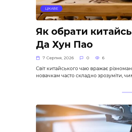
ЦІКАВЕ
Як обрати китайсь
Да Хун Пао
7 Серпня, 2026
0
6
Світ китайського чаю вражає різномані
новачкам часто складно зрозуміти, чим