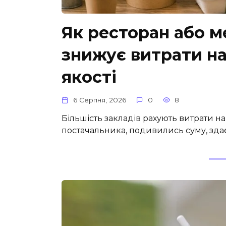
Як ресторан або 
знижує витрати на
якості
6 Серпня, 2026
0
8
Більшість закладів рахують витрати н
постачальника, подивились суму, зда