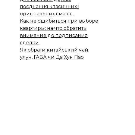
поєднання класичних і
оригінальних смаків
Как не ошибиться при выборе
квартиры: на что обратить
внимание до подписания
сделки
Як обрати китайський чай:
улун, ГАБА чи Да Хун Пао