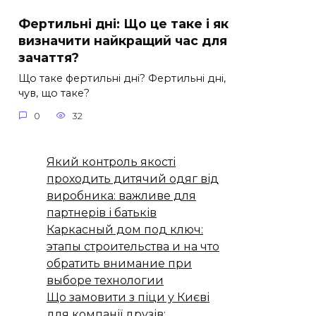
Фертильні дні: Що це таке і як
визначити найкращий час для
зачаття?
Що таке фертильні дні? Фертильні дні,
чув, що таке?
0
32
Який контроль якості
проходить дитячий одяг від
виробника: важливе для
партнерів і батьків
Каркасный дом под ключ:
этапы строительства и на что
обратить внимание при
выборе технологии
Що замовити з піци у Києві
для компанії друзів: