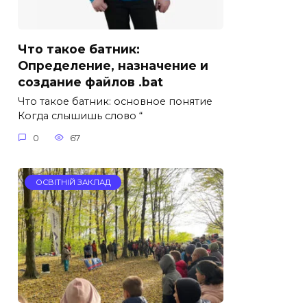
Что такое батник:
Определение, назначение и
создание файлов .bat
Что такое батник: основное понятие
Когда слышишь слово “
0
67
ОСВІТНІЙ ЗАКЛАД