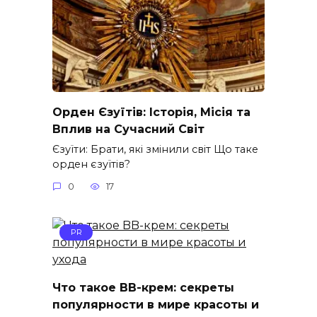
Орден Єзуїтів: Історія, Місія та
Вплив на Сучасний Світ
Єзуїти: Брати, які змінили світ Що таке
орден єзуїтів?
0
17
PR
Что такое BB-крем: секреты
популярности в мире красоты и