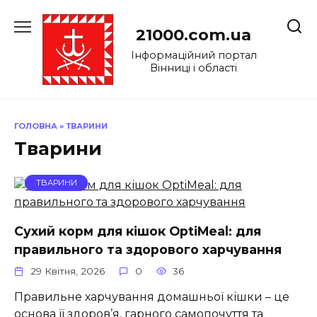
Перейти
до
21000.com.ua
вмісту
Інформаційний портал
Вінниці і області
ГОЛОВНА
»
ТВАРИНИ
Тварини
ТВАРИНИ
Сухий корм для кішок OptiMeal: для
правильного та здорового харчування
29 Квітня, 2026
0
36
Правильне харчування домашньої кішки – це
основа її здоров’я, гарного самопочуття та