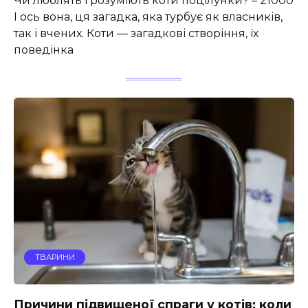
Чи люблять і розуміють коти поцілунки? – 21000
І ось вона, ця загадка, яка турбує як власників,
так і вчених. Коти — загадкові створіння, їх
поведінка
ТВАРИНИ
Причини підвищеної спраги у котів: коли