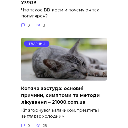
ухода
Что такое BB-крем и почему он так
популярен?
0
31
ТВАРИНИ
Котяча застуда: основні
причини, симптоми та методи
лікування – 21000.com.ua
Кіт згорнувся калачиком, тремтить і
виглядає холодним
0
29