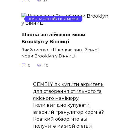
0
27
ШКОЛА АНГЛІЙСЬКОЇ МОВИ
Школа англійської мови
Brooklyn у Вінниці
Знайомство з Школою англійської
мови Brooklyn у Вінниці
0
40
GEMELY: як купити акригель
для створення стильного та
якісного манікюру
Коли вигідно купувати
власний гранулятор кормів?
Краткий обзор: что вы
получите из этой статьи