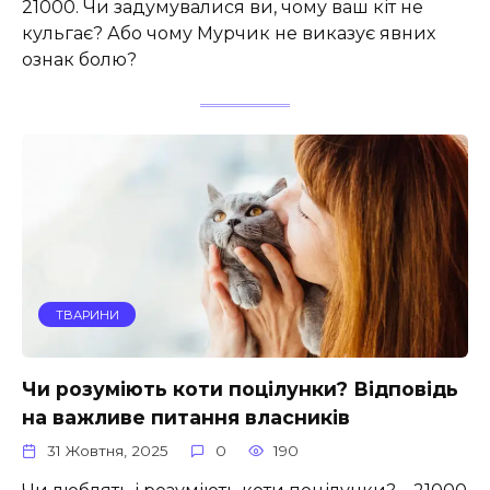
21000. Чи задумувалися ви, чому ваш кіт не
кульгає? Або чому Мурчик не виказує явних
ознак болю?
ТВАРИНИ
Чи розуміють коти поцілунки? Відповідь
на важливе питання власників
31 Жовтня, 2025
0
190