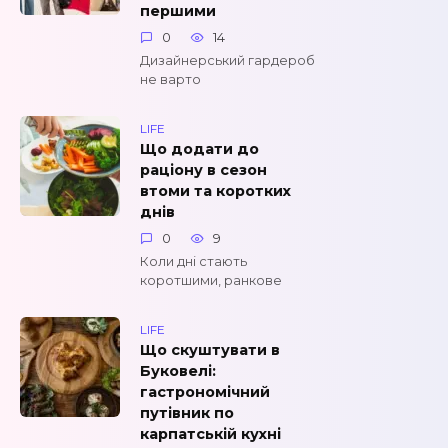
першими
0
14
Дизайнерський гардероб
не варто
LIFE
Що додати до
раціону в сезон
втоми та коротких
днів
0
9
Коли дні стають
коротшими, ранкове
LIFE
Що скуштувати в
Буковелі:
гастрономічний
путівник по
карпатській кухні