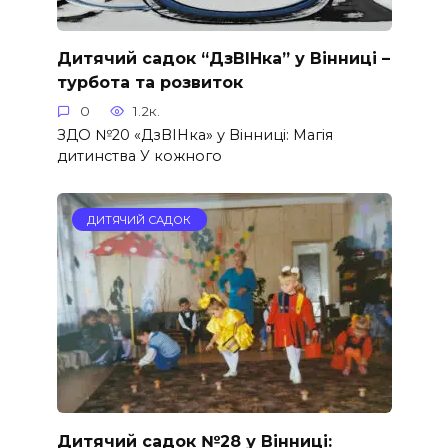
Дитячий садок “ДзВІНка” у Вінниці –
турбота та розвиток
0
1.2к.
ЗДО №20 «ДзВІНка» у Вінниці: Магія
дитинства У кожного
ДИТЯЧИЙ САДОК
Дитячий садок №28 у Вінниці: