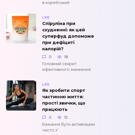
в корейський
LIFE
Спіруліна при
схудненні: як цей
суперфуд допоможе
при дефіциті
калорій?
0
18
Головний секрет
ефективного зниження
LIFE
Як зробити спорт
частиною життя:
прості звички, що
працюють
0
15
Бажання бути активнішим
часто з’