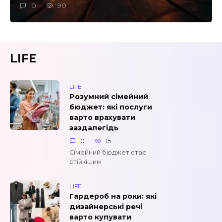
0
90
LIFE
LIFE
Розумний сімейний
бюджет: які послуги
варто врахувати
заздалегідь
0
15
Сімейний бюджет стає
стійкішим
LIFE
Гардероб на роки: які
дизайнерські речі
варто купувати