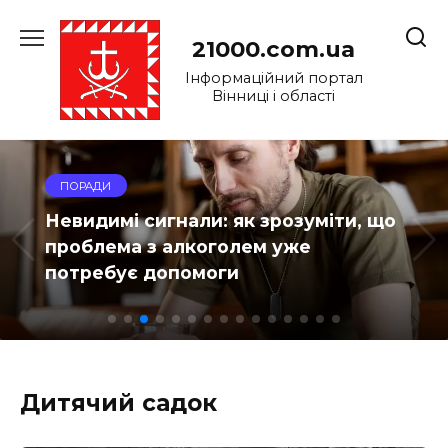
Перейти
до
21000.com.ua
вмісту
Інформаційний портал
Вінниці і області
ПОРАДИ
Невидимі сигнали: як зрозуміти, що
проблема з алкоголем уже
потребує допомоги
Дитячий садок