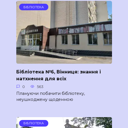
БІБЛІОТЕКА
Бібліотека №6, Вінниця: знання і
натхнення для всіх
0
563
Плануючи побачити бібліотеку,
неушкоджену щоденною
БІБЛІОТЕКА