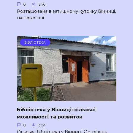
0
346
Розташована в затишному куточку Вінниці,
на перетині
БІБЛІОТЕКА
Бібліотека у Вінниці: сільські
можливості та розвиток
0
304
Сільська бібліотека у Вінниці: Острівець