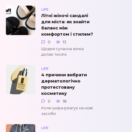
LIFE
Літні жіночі сандалі
для міста: як знайти
баланс між
комфортом і стилем?
0
13
Щодня сучасна жінка
долає тисячі
LIFE
4 причини вибрати
дерматологічно
протестовану
косметику
0
18
Коли шкіра реагує на нові
засоби
LIFE