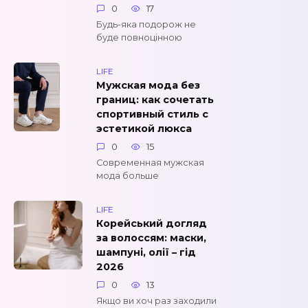
0
17
Будь-яка подорож не
буде повноцінною
LIFE
Мужская мода без
границ: как сочетать
спортивный стиль с
эстетикой люкса
0
15
Современная мужская
мода больше
LIFE
Корейський догляд
за волоссям: маски,
шампуні, олії – гід
2026
0
13
Якщо ви хоч раз заходили