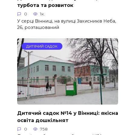
турбота та розвиток
0
1к.
У серці Вінниці, на вулиці Захисників Неба,
26, розташований
ДИТЯЧИЙ САДОК
Дитячий садок №14 у Вінниці: якісна
освіта дошкільнят
0
758