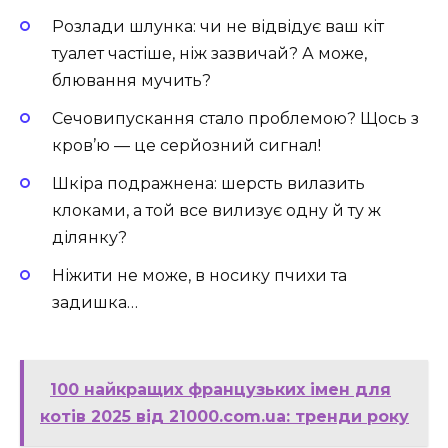
Розлади шлунка: чи не відвідує ваш кіт
туалет частіше, ніж зазвичай? А може,
блювання мучить?
Сечовипускання стало проблемою? Щось з
кров’ю — це серйозний сигнал!
Шкіра подражнена: шерсть вилазить
клоками, а той все вилизує одну й ту ж
ділянку?
Ніжити не може, в носику пчихи та
задишка…
100 найкращих французьких імен для
котів 2025 від 21000.com.ua: тренди року