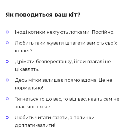
Як поводиться ваш кіт?
Іноді котики нехтують лотками. Постійно.
Любить таки жувати шпагети замість своїх
котлет?
Дрімати безперестанку, і ігри взагалі не
цікавлять.
Десь мітки залишає прямо вдома. Це не
нормально!
Тягнеться то до вас, то від вас, навіть сам не
знає, чого хоче
Любить читати газети, а полички —
дряпати-валити!