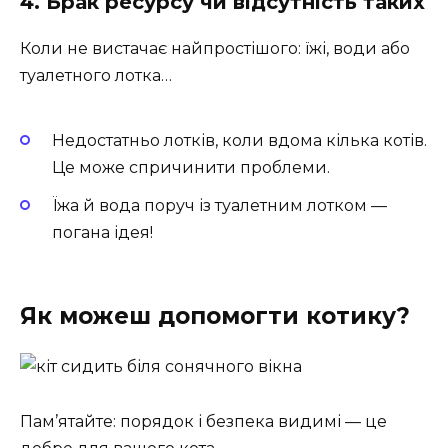
4. Брак ресурсу чи відсутність таких
Коли не вистачає найпростішого: їжі, води або
туалетного лотка…
Недостатньо лотків, коли вдома кілька котів.
Це може спричинити проблеми.
Їжа й вода поруч із туалетним лотком —
погана ідея!
Як можеш допомогти котику?
Пам’ятайте: порядок і безпека видимі — це