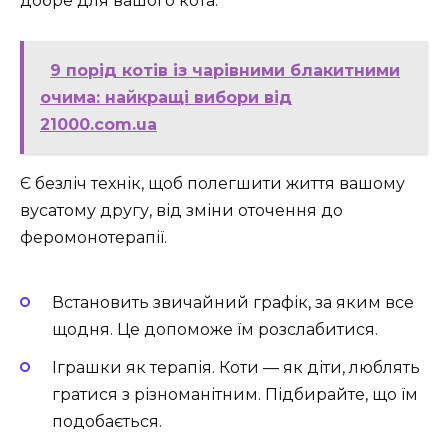
добре для вашого кота.
9 порід котів із чарівними блакитними
очима: найкращі вибори від
21000.com.ua
Є безліч технік, щоб полегшити життя вашому
вусатому другу, від зміни оточення до
феромонотерапії.
Встановить звичайний графік, за яким все
щодня. Це допоможе їм розслабитися.
Іграшки як терапія. Коти — як діти, люблять
гратися з різноманітним. Підбирайте, що їм
подобається.