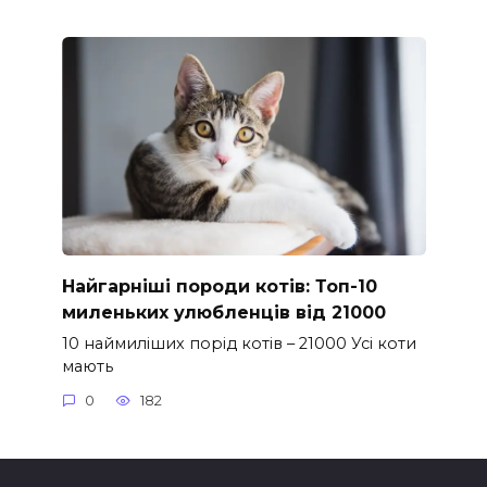
Найгарніші породи котів: Топ-10
миленьких улюбленців від 21000
10 наймиліших порід котів – 21000 Усі коти
мають
0
182