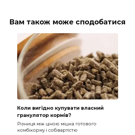
Вам також може сподобатися
Коли вигідно купувати власний
гранулятор кормів?
Різниця між ціною мішка готового
комбікорму і собівартістю