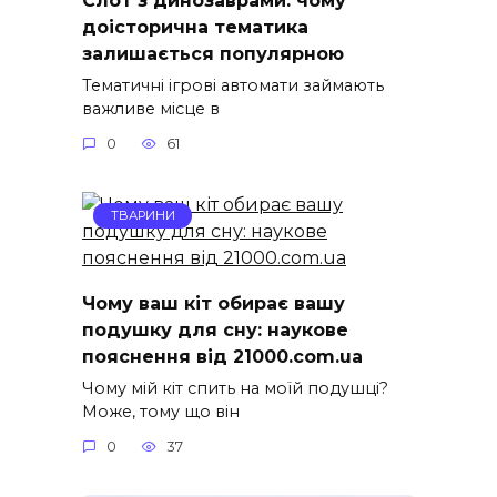
доісторична тематика
залишається популярною
Тематичні ігрові автомати займають
важливе місце в
0
61
ТВАРИНИ
Чому ваш кіт обирає вашу
подушку для сну: наукове
пояснення від 21000.com.ua
Чому мій кіт спить на моїй подушці?
Може, тому що він
0
37