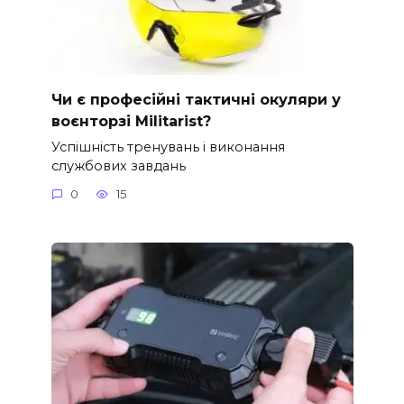
Чи є професійні тактичні окуляри у
воєнторзі Militarist?
Успішність тренувань і виконання
службових завдань
0
15