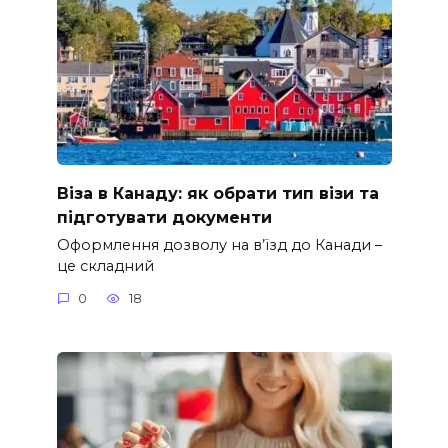
Віза в Канаду: як обрати тип візи та
підготувати документи
Оформлення дозволу на в’їзд до Канади –
це складний
0
18