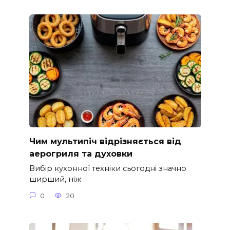
Чим мультипіч відрізняється від
аерогриля та духовки
Вибір кухонної техніки сьогодні значно
ширший, ніж
0
20