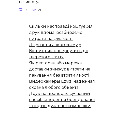
начистоту.
0
21
Скільки насправді коштує 3D
друк вдома: розбираємо
витрати на філамент
Лікування алкоголізму у
Вінниці: як повернутись до
тверезого життя
Як ресторан або мережа
доставки знижує витрати на
пакування без втрати якості
Видеокамеры Ezviz: надежная
охрана любого объекта
Друк на прапорах: сучасний
спосіб створення брендованої
та індивідуальної символіки