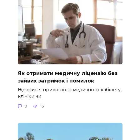
Як отримати медичну ліцензію без
зайвих затримок і помилок
Відкриття приватного медичного кабінету,
клініки чи
0
15