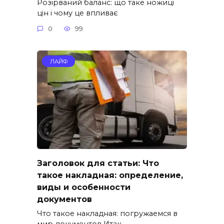
Розірваний баланс: що таке ножиці
цін і чому це впливає
0
99
ЛАЙФ
Заголовок для статьи: Что
такое накладная: определение,
виды и особенности
документов
Что такое накладная: погружаемся в
мир документов Итак