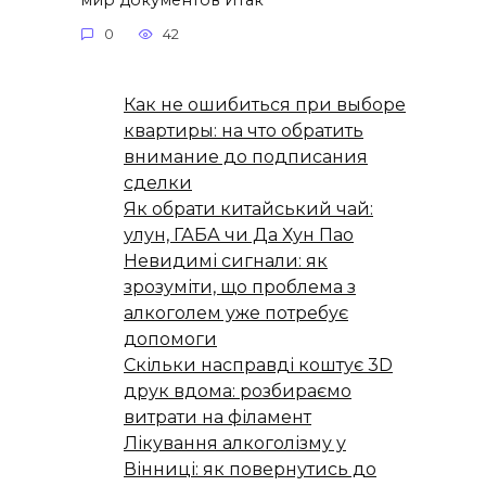
0
42
Как не ошибиться при выборе
квартиры: на что обратить
внимание до подписания
сделки
Як обрати китайський чай:
улун, ГАБА чи Да Хун Пао
Невидимі сигнали: як
зрозуміти, що проблема з
алкоголем уже потребує
допомоги
Скільки насправді коштує 3D
друк вдома: розбираємо
витрати на філамент
Лікування алкоголізму у
Вінниці: як повернутись до