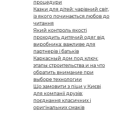
процедури
Казки для дітей: чарівний світ,
із якого починається любов до
читання
Який контроль якості
проходить дитячий одяг від
виробника: важливе для
партнерів і батьків
Каркасный дом под ключ:
этапы строительства и на что
обратить внимание при
выборе технологии
Що замовити з піци у Києві
для компанії друзів:
поєднання класичних і
оригінальних смаків