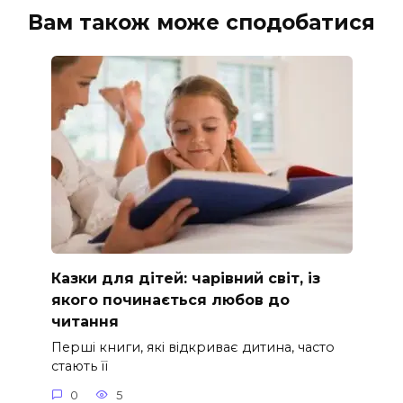
Вам також може сподобатися
Казки для дітей: чарівний світ, із
якого починається любов до
читання
Перші книги, які відкриває дитина, часто
стають її
0
5