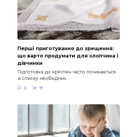
Перші приготування до хрещення:
що варто продумати для хлопчика і
дівчинки
Підготовка до хрестин часто починається
зі списку необхідних
0
15