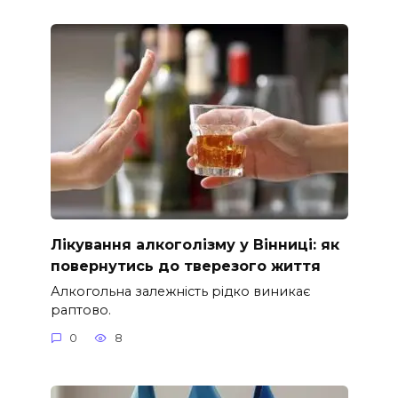
Лікування алкоголізму у Вінниці: як
повернутись до тверезого життя
Алкогольна залежність рідко виникає
раптово.
0
8