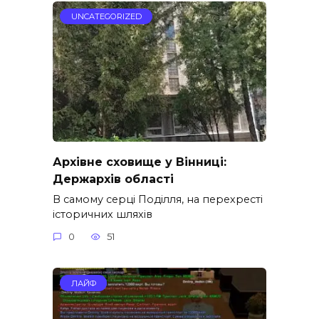
UNCATEGORIZED
Архівне сховище у Вінниці:
Держархів області
В самому серці Поділля, на перехресті
історичних шляхів
0
51
ЛАЙФ