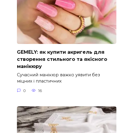
GEMELY: як купити акригель для
створення стильного та якісного
манікюру
Сучасний манікюр важко уявити без
міцних і пластичних
0
16