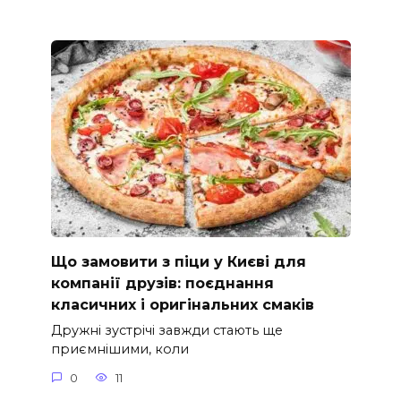
Що замовити з піци у Києві для
компанії друзів: поєднання
класичних і оригінальних смаків
Дружні зустрічі завжди стають ще
приємнішими, коли
0
11