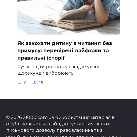
Як закохати дитину в читання без
примусу: перевірені лайфхаки та
правильні історії
Сучасні діти ростуть у світі, де увагу
щосекунди виборюють
0
15
© 2026 21000.com.ua Використання матеріалів,
опублікованих на сайті, допускається тільки з
письмового дозволу правовласника та з
обов'язковим прямим посиланням на сторінку, з