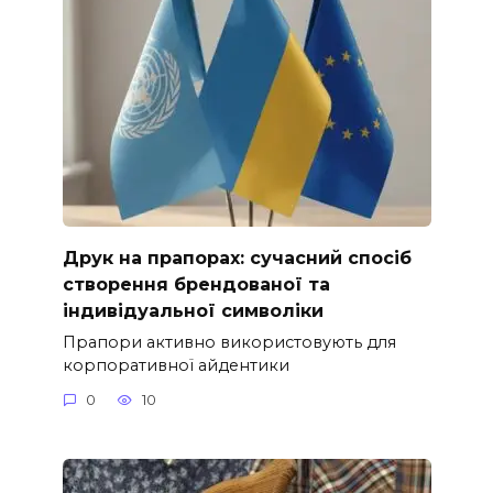
Друк на прапорах: сучасний спосіб
створення брендованої та
індивідуальної символіки
Прапори активно використовують для
корпоративної айдентики
0
10