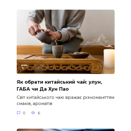
Як обрати китайський чай: улун,
ГАБА чи Да Хун Пао
Світ китайського чаю вражає різноманіттям
смаків, ароматів
0
6