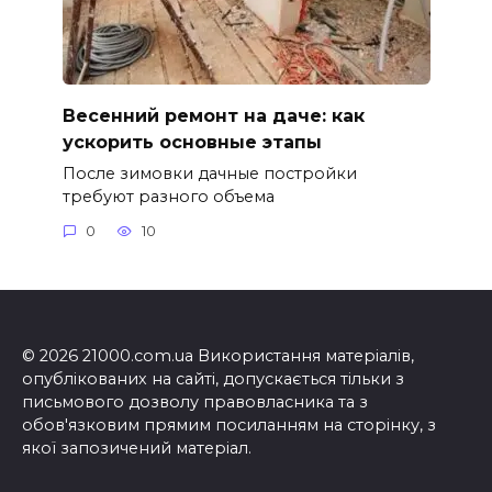
Весенний ремонт на даче: как
ускорить основные этапы
После зимовки дачные постройки
требуют разного объема
0
10
© 2026 21000.com.ua Використання матеріалів,
опублікованих на сайті, допускається тільки з
письмового дозволу правовласника та з
обов'язковим прямим посиланням на сторінку, з
якої запозичений матеріал.