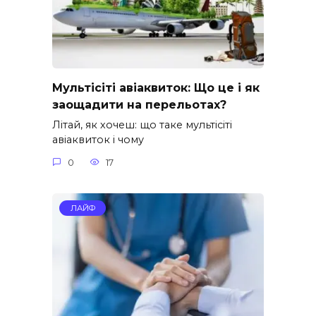
Мультісіті авіаквиток: Що це і як
заощадити на перельотах?
Літай, як хочеш: що таке мультісіті
авіаквиток і чому
0
17
ЛАЙФ