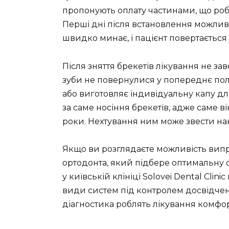
пропонують оплату частинами, що роб
Перші дні після встановлення можлив
швидко минає, і пацієнт повертається
Після зняття брекетів лікування не з
зуби не повернулися у попереднє по
або виготовляє індивідуальну капу д
за саме носіння брекетів, адже саме в
роки. Нехтування ним може звести на
Якщо ви розглядаєте можливість випра
ортодонта, який підбере оптимальну 
у київській клініці Solovei Dental Clin
види систем під контролем досвідчени
діагностика роблять лікування комфор