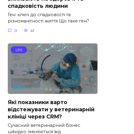
спадковість людини
Ген: ключ до спадковості та
різноманітності життя Що таке ген?
0
41
LIFE
Які показники варто
відстежувати у ветеринарній
клініці через CRM?
Сучасний ветеринарний бізнес
швидко змінюється від