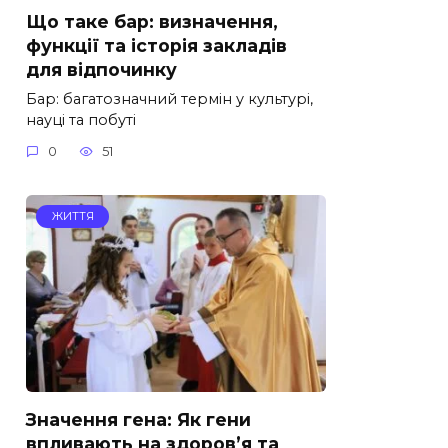
Що таке бар: визначення,
функції та історія закладів
для відпочинку
Бар: багатозначний термін у культурі,
науці та побуті
0
51
ЖИТТЯ
Значення гена: Як гени
впливають на здоров’я та