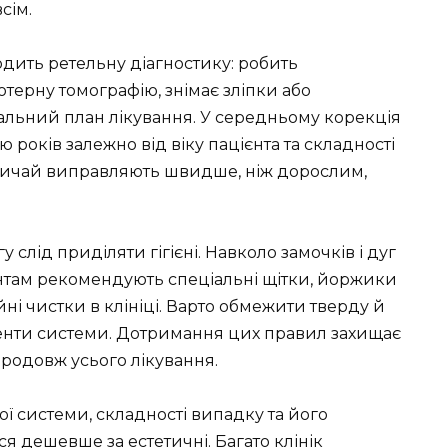
сім.
ить ретельну діагностику: робить
терну томографію, знімає зліпки або
альний план лікування. У середньому корекція
 років залежно від віку пацієнта та складності
зазвичай виправляють швидше, ніж дорослим,
у слід приділяти гігієні. Навколо замочків і дуг
єнтам рекомендують спеціальні щітки, йоржики
йні чистки в клініці. Варто обмежити тверду й
менти системи. Дотримання цих правил захищає
впродовж усього лікування.
ої системи, складності випадку та його
ся дешевше за естетичні. Багато клінік