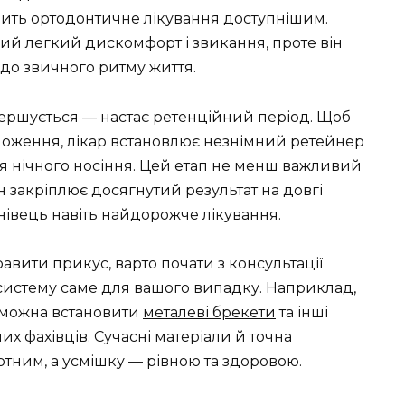
ить ортодонтичне лікування доступнішим.
ий легкий дискомфорт і звикання, проте він
 до звичного ритму життя.
авершується — настає ретенційний період. Щоб
ложення, лікар встановлює незнімний ретейнер
ля нічного носіння. Цей етап не менш важливий
ін закріплює досягнутий результат на довгі
нівець навіть найдорожче лікування.
вити прикус, варто почати з консультації
систему саме для вашого випадку. Наприклад,
ic можна встановити
металеві брекети
та інші
х фахівців. Сучасні матеріали й точна
тним, а усмішку — рівною та здоровою.