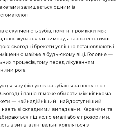
екетами залишається одним із
томатології.
 є скупченість зубів, помітні проміжки між
днює жування чи вимову, а також естетичні
дою: сьогодні брекети успішно встановлюють і
міщенню майже в будь-якому віці. Головне —
льних процесів, тому перед лікуванням
нини рота.
ція, яку фіксують на зубах і яка поступово
 Сьогодні пацієнт може обирати між кількома
екети — найнадійніший і найдоступніший
 навіть зі складними випадками. Керамічні та
ідбираються під колір емалі або є прозорими.
ть візитів, а лінгвальні кріпляться з