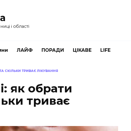
ua
иці і області
ини
ЛАЙФ
ПОРАДИ
ЦІКАВЕ
LIFE
 ТА СКІЛЬКИ ТРИВАЄ ЛІКУВАННЯ
і: як обрати
льки триває