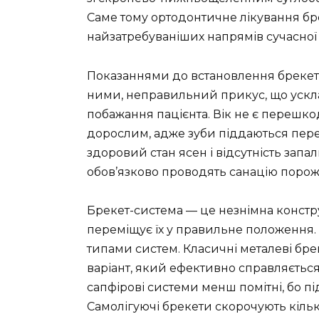
Саме тому ортодонтичне лікування бр
найзатребуваніших напрямів сучасної с
Показаннями до встановлення брекетів
ними, неправильний прикус, що ускла
побажання пацієнта. Вік не є перешко
дорослим, адже зуби піддаються пере
здоровий стан ясен і відсутність запа
обов’язково проводять санацію порож
Брекет-система — це незнімна конструк
переміщує їх у правильне положення.
типами систем. Класичні металеві бр
варіант, який ефективно справляється
сапфірові системи менш помітні, бо п
Самолігуючі брекети скорочують кількіс