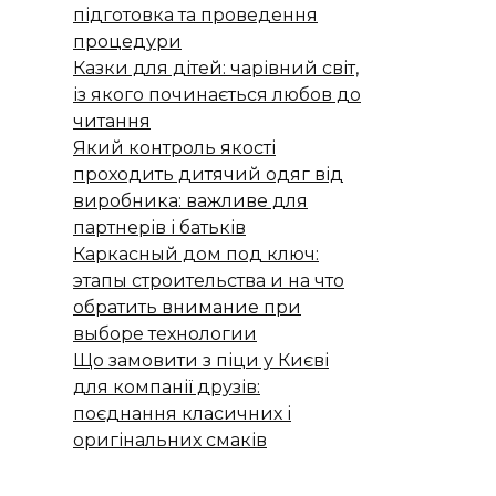
підготовка та проведення
процедури
Казки для дітей: чарівний світ,
із якого починається любов до
читання
Який контроль якості
проходить дитячий одяг від
виробника: важливе для
партнерів і батьків
Каркасный дом под ключ:
этапы строительства и на что
обратить внимание при
выборе технологии
Що замовити з піци у Києві
для компанії друзів:
поєднання класичних і
оригінальних смаків