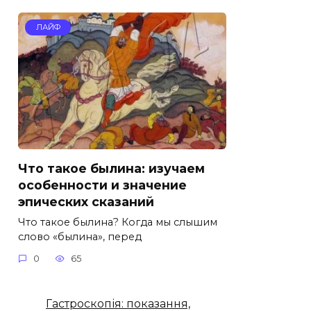
ЛАЙФ
Что такое былина: изучаем
особенности и значение
эпических сказаний
Что такое былина? Когда мы слышим
слово «былина», перед
0
65
Гастроскопія: показання,