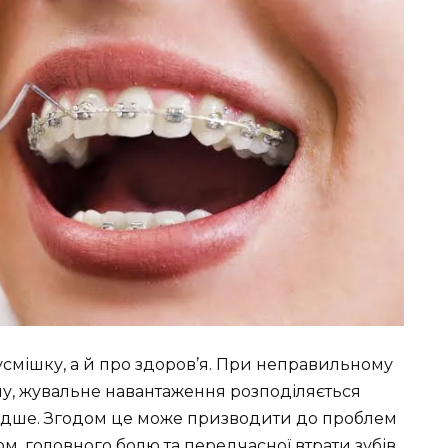
усмішку, а й про здоров’я. При неправильному
ну, жувальне навантаження розподіляється
видше. Згодом це може призводити до проблем
, головного болю та передчасної втрати зубів.