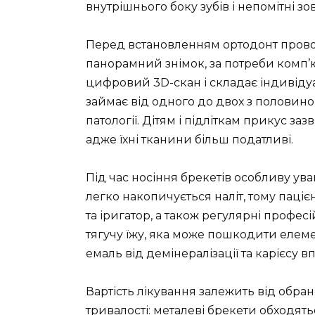
внутрішнього боку зубів і непомітні зов
Перед встановленням ортодонт провод
панорамний знімок, за потреби комп’ю
цифровий 3D-скан і складає індивіду
займає від одного до двох з половиною
патології. Дітям і підліткам прикус 
адже їхні тканини більш податливі.
Під час носіння брекетів особливу уваг
легко накопичується наліт, тому паці
та іригатор, а також регулярні професі
тягучу їжу, яка може пошкодити еле
емаль від демінералізації та карієсу 
Вартість лікування залежить від обран
тривалості: металеві брекети обходять