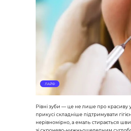
ЛАЙФ
Рівні зуби — це не лише про красиву 
прикусі складніше підтримувати гігіє
нерівномірно, а емаль стирається ш
зі скронево-нижньощелепним суглобом