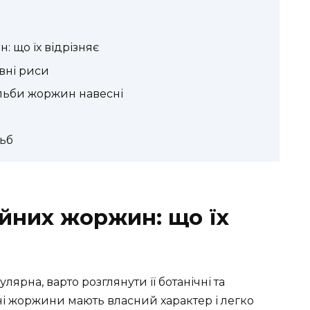
 що їх відрізняє
вні риси
льби жоржин навесні
льб
йних жоржин: що їх
лярна, варто розглянути її ботанічні та
і жоржини мають власний характер і легко