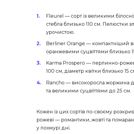
Fleurel — сорт із великими білосні
стебла близько 110 см. Пелюстки зл
урочистою.
Berliner Orange — компактніший в
оранжевими суцвіттями близько 1
Karma Prospero — перлинно-рожев
100 см, діаметр квітки близько 15 с
Rancho — високоросла жоржина до 
та великими суцвіттями до 25 см.
Кожен із цих сортів по-своєму розкрива
рожеві — романтики, жовті та помаран
у похмурі дні.