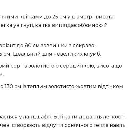
жними квітками до 25 см у діаметрі, висота
егка увігнуті, квітка виглядає об’ємною й
аріант до 80 см заввишки з яскраво-
5 см. Ідеальний для невеликих клумб.
ий сорт із золотистою серединкою, висота до
м.
130 см із теплим золотисто-жовтим відтінком
ється у ландшафті. Білі квіти додають легкості,
чеві створюють відчуття сонячного тепла навіть