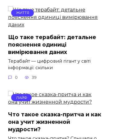
ЖИТТЯ
Що таке терабайт: детальне
пояснення одиниці
вимірювання даних
Терабайт — цифровий гігант у світі
інформації: скільки
0
39
ЛАЙФ
Что такое сказка-притча и как
она учит жизненной
мудрости?
Что такое сказка-притча? Слышали о