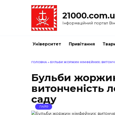
Перейти
до
21000.com.
вмісту
Інформаційний портал Вінн
Університет
Привітання
Твар
ГОЛОВНА
»
БУЛЬБИ ЖОРЖИН НІМФЕЙНИХ: ВИТОНЧ
Бульби жоржин
витонченість л
саду
ЛАЙФ