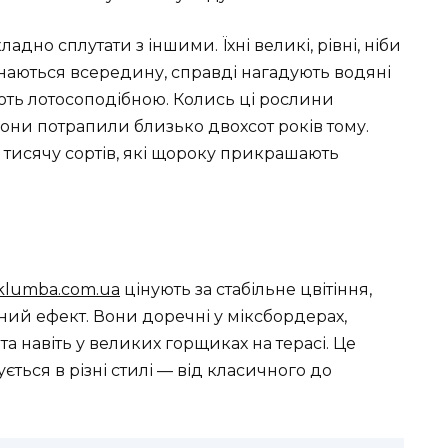
адно сплутати з іншими. Їхні великі, рівні, ніби
инаються всередину, справді нагадують водяні
ають лотосоподібною. Колись ці рослини
они потрапили близько двохсот років тому.
 тисячу сортів, які щороку прикрашають
aklumba.com.ua
цінують за стабільне цвітіння,
ний ефект. Вони доречні у міксбордерах,
а навіть у великих горщиках на терасі. Це
ється в різні стилі — від класичного до