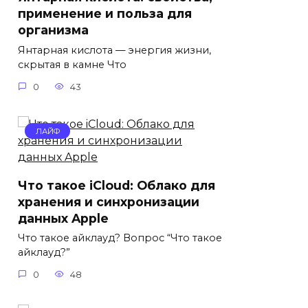
применение и польза для
организма
Янтарная кислота — энергия жизни,
скрытая в камне Что
0
43
ЛАЙФ
Что такое iCloud: Облако для
хранения и синхронизации
данных Apple
Что такое айклауд? Вопрос “Что такое
айклауд?”
0
48