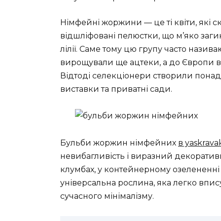
Німфейні жоржини — це ті квіти, які скл
відшліфовані пелюстки, що м’яко заг
лілії. Саме тому цю групу часто назив
вирощували ще ацтеки, а до Європи в
Відтоді селекціонери створили понад
виставки та приватні сади.
Бульби жоржин німфейних
в yaskrav
невибагливість і виразний декоратив
клумбах, у контейнерному озелененні т
універсальна рослина, яка легко впису
сучасного мінімалізму.