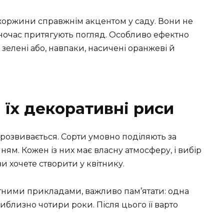
жоржини справжнім акцентом у саду. Вони не
ночас притягують погляд. Особливо ефектно
 зелені або, навпаки, насичені оранжеві й
 їх декоративні риси
озвивається. Сорти умовно поділяють за
ням. Кожен із них має власну атмосферу, і вибір
ви хочете створити у квітнику.
тними прикладами, важливо пам’ятати: одна
иблизно чотири роки. Після цього її варто