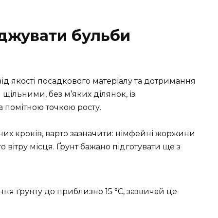
джувати бульби
від якості посадкового матеріалу та дотримання
 щільними, без м’яких ділянок, із
помітною точкою росту.
их кроків, варто зазначити: німфейні жоржини
 вітру місця. Ґрунт бажано підготувати ще з
ня ґрунту до приблизно 15 °C, зазвичай це