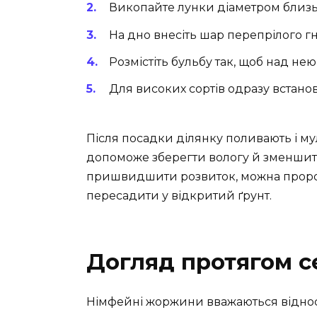
Викопайте лунки діаметром близьк
На дно внесіть шар перепрілого гн
Розмістіть бульбу так, щоб над нею
Для високих сортів одразу встанов
Після посадки ділянку поливають і му
допоможе зберегти вологу й зменшити 
пришвидшити розвиток, можна пророст
пересадити у відкритий ґрунт.
Догляд протягом с
Німфейні жоржини вважаються відно