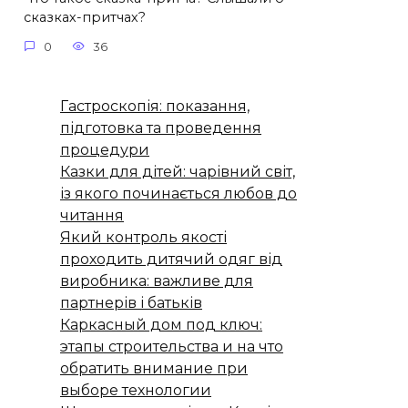
сказках-притчах?
0
36
Гастроскопія: показання,
підготовка та проведення
процедури
Казки для дітей: чарівний світ,
із якого починається любов до
читання
Який контроль якості
проходить дитячий одяг від
виробника: важливе для
партнерів і батьків
Каркасный дом под ключ:
этапы строительства и на что
обратить внимание при
выборе технологии