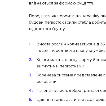
впізнаються за формою суцвіття.
Перед тим як перейти до переліку, зве
будови пелюсток і сили стебла робить 
відкритого ґрунту.
Висота рослин коливається від 35 
як для переднього плану клумби, т
Квітки мають плоску форму й досяг
вигнутими пелюстками.
Коренева система представлена п
речовини.
Пагони гіллясті, добре тримають ве
Цвітіння триває з липня і до перши