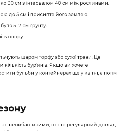
о 30 см з інтервалом 40 см між рослинами.
ою до 5 см і присипте його землею.
 було 5–7 см ґрунту.
іть опору.
льчують шаром торфу або сухої трави. Це
кількість бур’янів. Якщо ви хочете
ити бульби у контейнерах ще у квітні, а потім
езону
сно невибагливими, проте регулярний догляд