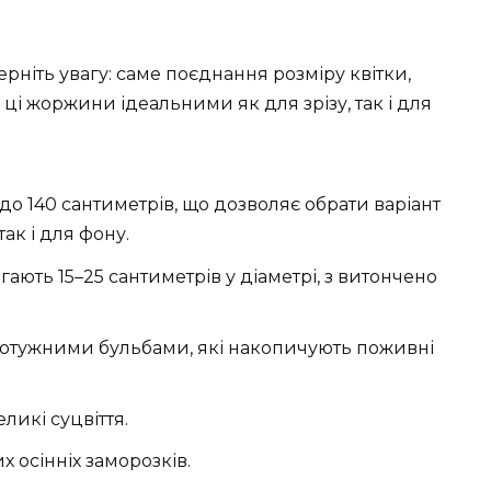
рніть увагу: саме поєднання розміру квітки,
ці жоржини ідеальними як для зрізу, так і для
до 140 сантиметрів, що дозволяє обрати варіант
ак і для фону.
ають 15–25 сантиметрів у діаметрі, з витончено
отужними бульбами, які накопичують поживні
ликі суцвіття.
х осінніх заморозків.