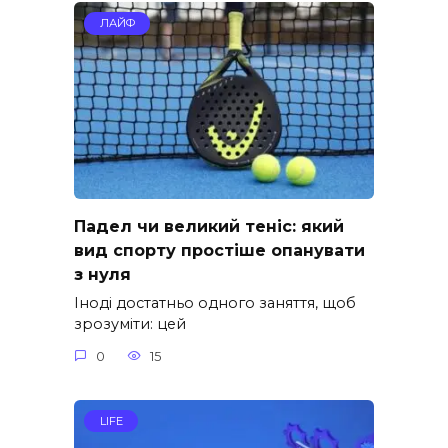
ЛАЙФ
Падел чи великий теніс: який
вид спорту простіше опанувати
з нуля
Іноді достатньо одного заняття, щоб
зрозуміти: цей
0
15
LIFE