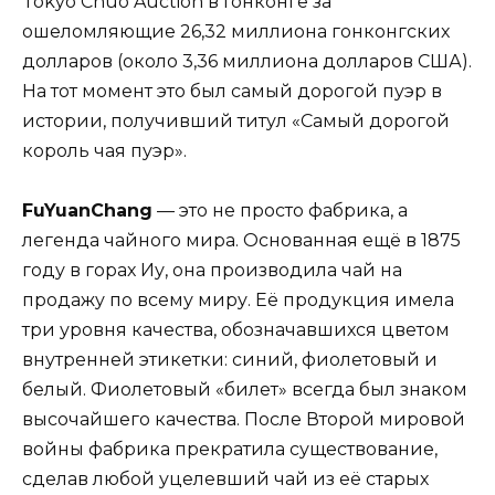
Tokyo Chuo Auction в Гонконге за
ошеломляющие 26,32 миллиона гонконгских
долларов (около 3,36 миллиона долларов США).
На тот момент это был самый дорогой пуэр в
истории, получивший титул «Самый дорогой
король чая пуэр».
FuYuanChang
— это не просто фабрика, а
легенда чайного мира. Основанная ещё в 1875
году в горах Иу, она производила чай на
продажу по всему миру. Её продукция имела
три уровня качества, обозначавшихся цветом
внутренней этикетки: синий, фиолетовый и
белый. Фиолетовый «билет» всегда был знаком
высочайшего качества. После Второй мировой
войны фабрика прекратила существование,
сделав любой уцелевший чай из её старых