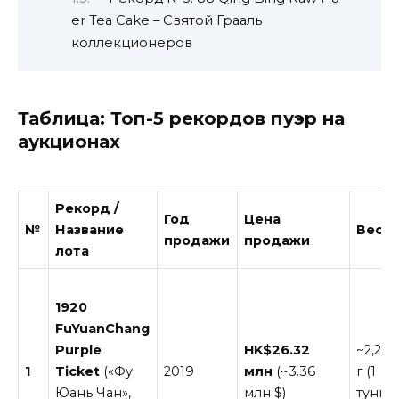
er Tea Cake – Святой Грааль
коллекционеров
Таблица: Топ-5 рекордов пуэр на
аукционах
Рекорд /
Год
Цена
№
Название
Вес
продажи
продажи
лота
1920
FuYuanChang
Purple
HK$26.32
~2,235
1
Ticket
(«Фу
2019
млн
(~3.36
г (1
Юань Чан»,
млн $)
тунг)