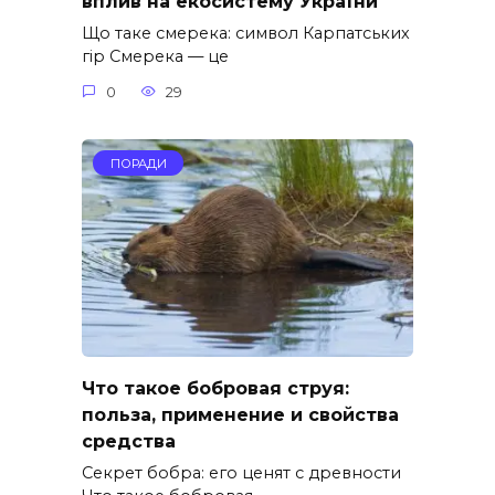
вплив на екосистему України
Що таке смерека: символ Карпатських
гір Смерека — це
0
29
ПОРАДИ
Что такое бобровая струя:
польза, применение и свойства
средства
Секрет бобра: его ценят с древности