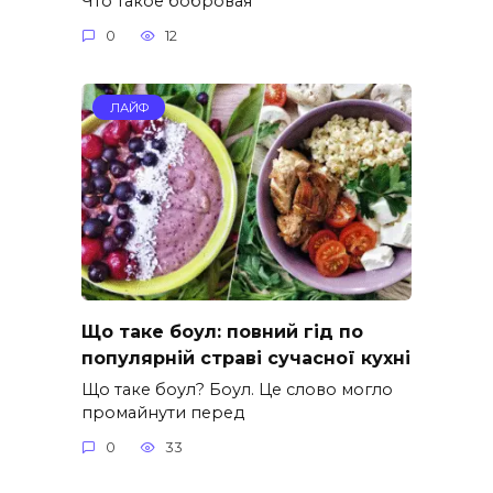
Что такое бобровая
0
12
ЛАЙФ
Що таке боул: повний гід по
популярній страві сучасної кухні
Що таке боул? Боул. Це слово могло
промайнути перед
0
33