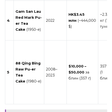
Gam San Lau
HK$3.45
~2.3
Red Mark Pu-
4
2022
млн
(~444,000
кг (1
er Tea
$)
тунг)
Cake
(1950-е)
88 Qing Bing
$10,000 –
357 г
Raw Pu-er
2008–
5
$50,000
за
(1
Tea
2023
блин (357 г)
блин)
Cake
(1980-е)