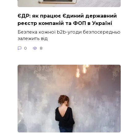
ЄДР: як працює Єдиний державний
реєстр компаній та ФОП в Україні
Безпека кожної b2b-угоди безпосередньо
залежить від
0
8