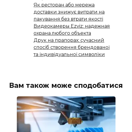
Як ресторан або мережа
доставки знижує витрати на
пакування без втрати якості
Видеокамеры Ezviz: надежная
охрана любого объекта
Друк на прапорах: сучасний
спосіб створення брендованої
та індивідуальної символіки
Вам також може сподобатися