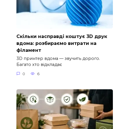
Скільки насправді коштує 3D друк
вдома: розбираємо витрати на
філамент
3D принтер вдома — звучить дорого.
Багато хто відкладає
0
6