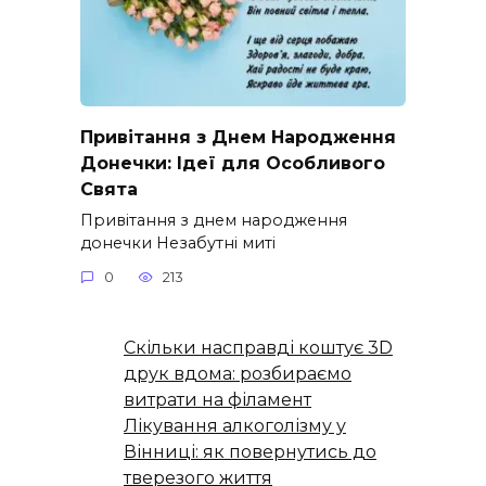
Привітання з Днем Народження
Донечки: Ідеї для Особливого
Свята
Привітання з днем народження
донечки Незабутні миті
0
213
Скільки насправді коштує 3D
друк вдома: розбираємо
витрати на філамент
Лікування алкоголізму у
Вінниці: як повернутись до
тверезого життя