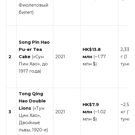
Фиолетовый
билет)
Song Pin Hao
Pu-er Tea
HK$13.8
2,335
2
Cake
(«Сун
2021
млн
(~1.77
г (1
Пин Хао», до
млн $)
тунг)
1917 года)
Tong Qing
Hao Double
HK$7.9
~2.5
Lions
(«Тун
3
2021
млн
(~1.02
кг (1
Цин Хао»,
млн $)
тунг)
Двойные
львы, 1920-е)