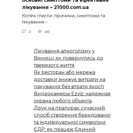
основні симптоми та ефективне
лікування – 21000.com.ua
Котячі глисти: причини, симптоми та
лікування –
0
46
Лікування алкоголізму у
Вінниці: як повернутись до
тверезого життя
Як ресторан або мережа
доставки знижує витрати на
пакування без втрати якості
Видеокамеры Ezviz: надежная
охрана любого объекта
Друк на прапорах: сучасний
спосіб створення брендованої
та індивідуальної символіки
ЄДР: як працює Єдиний