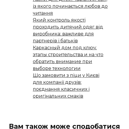
із якого починається любов до
читання
Який контроль якості
проходить дитячий одяг від
виробника: важливе для
партнерів і батьків
Каркасный дом под ключ:
этапы строительства и на что
обратить внимание при
выборе технологии
Що замовити з піци у Києві
для компанії друзів:
поєднання класичних і
оригінальних смаків
Вам також може сподобатися