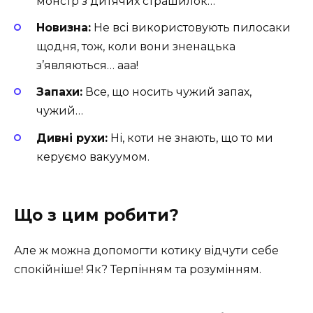
монстр з дитячих страшилок…
Новизна:
Не всі використовують пилосаки
щодня, тож, коли вони зненацька
з’являються… ааа!
Запахи:
Все, що носить чужий запах,
чужий…
Дивні рухи:
Ні, коти не знають, що то ми
керуємо вакуумом.
Що з цим робити?
Але ж можна допомогти котику відчути себе
спокійніше! Як? Терпінням та розумінням.