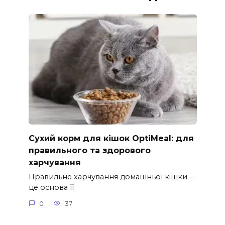
Сухий корм для кішок OptiMeal: для
правильного та здорового
харчування
Правильне харчування домашньої кішки –
це основа її
0
37