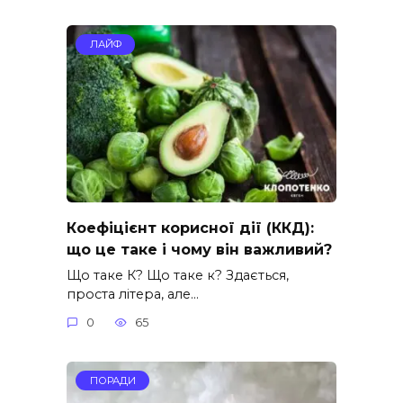
ЛАЙФ
Коефіцієнт корисної дії (ККД):
що це таке і чому він важливий?
Що таке К? Що таке к? Здається,
проста літера, але…
0
65
ПОРАДИ