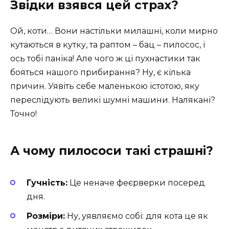
Звідки взявся цей страх?
Ой, коти… Вони настільки милашні, коли мирно
кутаються в кутку, та раптом – бац – пилосос, і
ось тобі паніка! Але чого ж ці пухнастики так
бояться нашого прибирання? Ну, є кілька
причин. Уявіть себе маленькою істотою, яку
переслідують великі шумні машини. Налякані?
Точно!
А чому пилососи такі страшні?
Гучність:
Це неначе феєрверки посеред
дня.
Розміри:
Ну, уявляємо собі: для кота це як