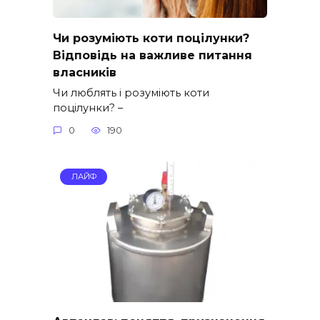
Чи розуміють коти поцілунки?
Відповідь на важливе питання
власників
Чи люблять і розуміють коти
поцілунки? –
0
190
ЛАЙФ