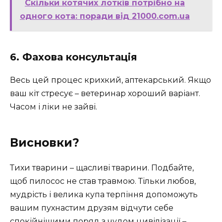
Скільки котячих лотків потрібно на
одного кота: поради від 21000.com.ua
6. Фахова консультація
Весь цей процес крихкий, аптекарський. Якщо
ваш кіт стресує – ветеринар хороший варіант.
Часом і ліки не зайві.
Висновки?
Тихи тварини – щасливі тварини. Подбайте,
щоб пилосос не став травмою. Тільки любов,
мудрість і велика купа терпіння допоможуть
вашим пухнастим друзям відчути себе
спокійнішими поряд з чудом цивілізації –