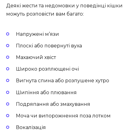
Деякі жести та недомовки у поведінці кішки
можуть розповісти вам багато:
Напружені м’язи
Плоскі або повернуті вуха
Махаючий хвіст
Широко розплющені очі
Вигнута спина або розпушене хутро
Шипіння або плювання
Подряпання або змахування
Моча чи випорожнення поза лотком
Вокалізація