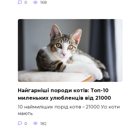
0
168
Найгарніші породи котів: Топ-10
миленьких улюбленців від 21000
10 наймиліших порід котів – 21000 Усі коти
мають
0
182