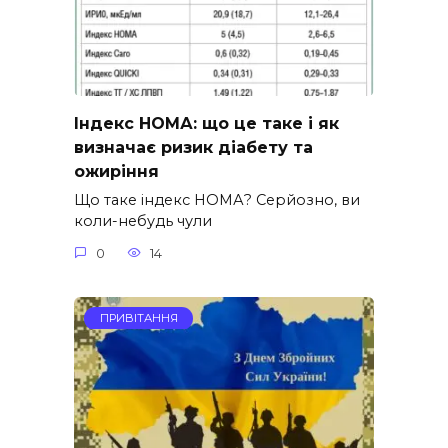
Індекс НОМА: що це таке і як
визначає ризик діабету та
ожиріння
Що таке індекс НОМА? Серйозно, ви
коли-небудь чули
0
14
ПРИВІТАННЯ