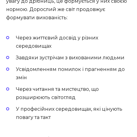
увагу до дрібниць, це формується у них своєю
нормою. Дорослий же світ продовжує
формувати вихованість:
Через життєвий досвід у різних
середовищах
Завдяки зустрічам з вихованими людьми
Усвідомленням помилок і прагненням до
змін
Через читання та мистецтво, що
розширюють світогляд
У професійних середовищах, які цінують
повагу та такт