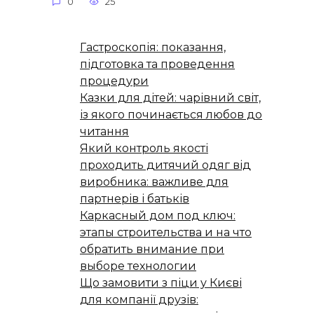
0
25
Гастроскопія: показання,
підготовка та проведення
процедури
Казки для дітей: чарівний світ,
із якого починається любов до
читання
Який контроль якості
проходить дитячий одяг від
виробника: важливе для
партнерів і батьків
Каркасный дом под ключ:
этапы строительства и на что
обратить внимание при
выборе технологии
Що замовити з піци у Києві
для компанії друзів: