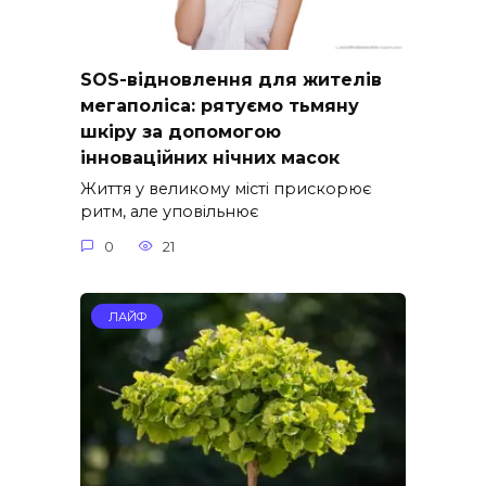
SOS-відновлення для жителів
мегаполіса: рятуємо тьмяну
шкіру за допомогою
інноваційних нічних масок
Життя у великому місті прискорює
ритм, але уповільнює
0
21
ЛАЙФ