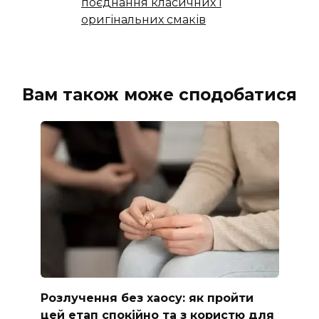
поєднання класичних і
оригінальних смаків
Вам також може сподобатися
Розлучення без хаосу: як пройти
цей етап спокійно та з користю для