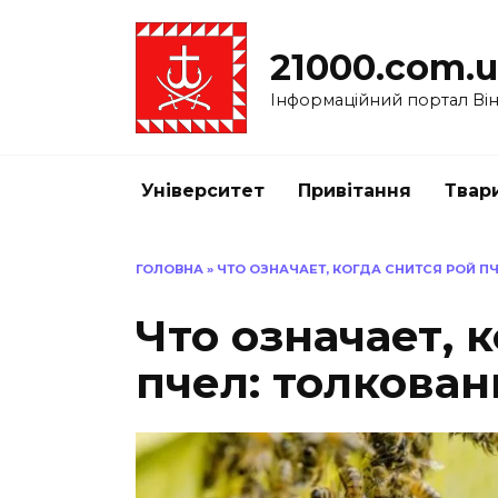
Перейти
до
21000.com.
вмісту
Інформаційний портал Вінн
Університет
Привітання
Твар
ГОЛОВНА
»
ЧТО ОЗНАЧАЕТ, КОГДА СНИТСЯ РОЙ П
Что означает, 
пчел: толкован