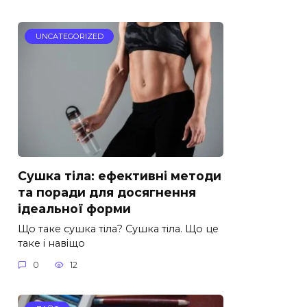
UNCATEGORIZED
Сушка тіла: ефективні методи
та поради для досягнення
ідеальної форми
Що таке сушка тіла? Сушка тіла. Що це
таке і навіщо
0
12