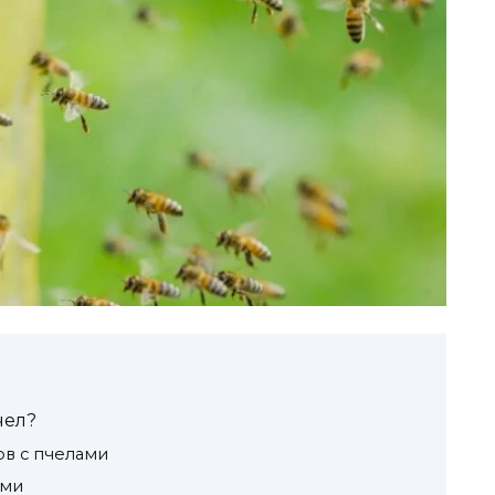
чел?
ов с пчелами
ами