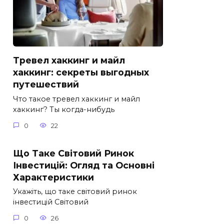
Тревел хаккинг и майл
хаккинг: секреты выгодных
путешествий
Что такое тревел хаккинг и майл
хаккинг? Ты когда-нибудь
0
22
Що Таке Світовий Ринок
Інвестицій: Огляд та Основні
Характеристики
Укажіть, що таке світовий ринок
інвестицій Світовий
0
26