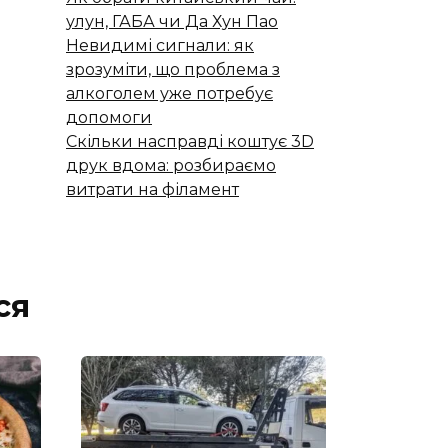
улун, ГАБА чи Да Хун Пао
Невидимі сигнали: як
зрозуміти, що проблема з
алкоголем уже потребує
допомоги
Скільки насправді коштує 3D
друк вдома: розбираємо
витрати на філамент
ся