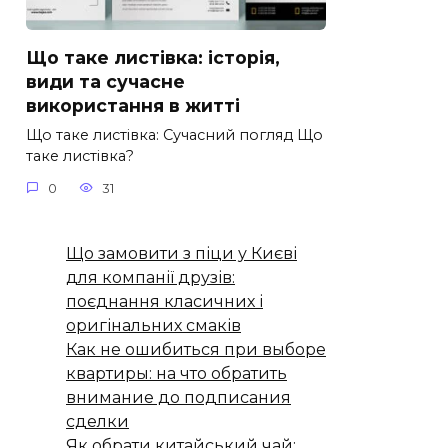
Що таке листівка: історія,
види та сучасне
використання в житті
Що таке листівка: Сучасний погляд Що
таке листівка?
0
31
Що замовити з піци у Києві
для компанії друзів:
поєднання класичних і
оригінальних смаків
Как не ошибиться при выборе
квартиры: на что обратить
внимание до подписания
сделки
Як обрати китайський чай: