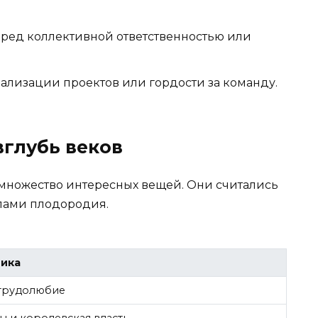
еред коллективной ответственностью или
ализации проектов или гордости за команду.
вглубь веков
множество интересных вещей. Они считались
лами плодородия.
ика
 трудолюбие
 и королевская власть