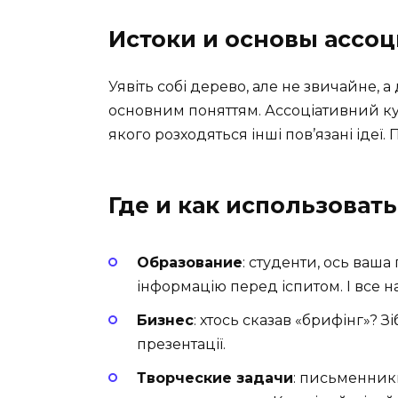
Истоки и основы ассоц
Уявіть собі дерево, але не звичайне, а
основним поняттям. Ассоціативний кус
якого розходяться інші пов’язані ідеї. 
Где и как использоват
Образование
: студенти, ось ваш
інформацію перед іспитом. І все н
Бизнес
: хтось сказав «брифінг»? Зі
презентації.
Творческие задачи
: письменник