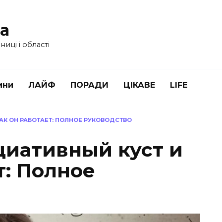
ua
иці і області
ини
ЛАЙФ
ПОРАДИ
ЦІКАВЕ
LIFE
АК ОН РАБОТАЕТ: ПОЛНОЕ РУКОВОДСТВО
циативный куст и
т: Полное