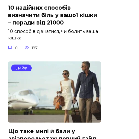
10 надійних способів
визначити біль у вашої кішки
– поради від 21000
10 способів дізнатися, чи болить ваша
кішка –
0
197
ЛАЙФ
Що таке милі й бали у
авіаперельотах: повний гайд