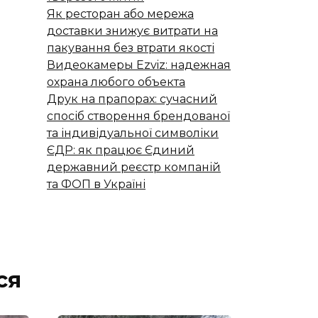
Як ресторан або мережа
доставки знижує витрати на
пакування без втрати якості
Видеокамеры Ezviz: надежная
охрана любого объекта
Друк на прапорах: сучасний
спосіб створення брендованої
та індивідуальної символіки
ЄДР: як працює Єдиний
державний реєстр компаній
та ФОП в Україні
ся