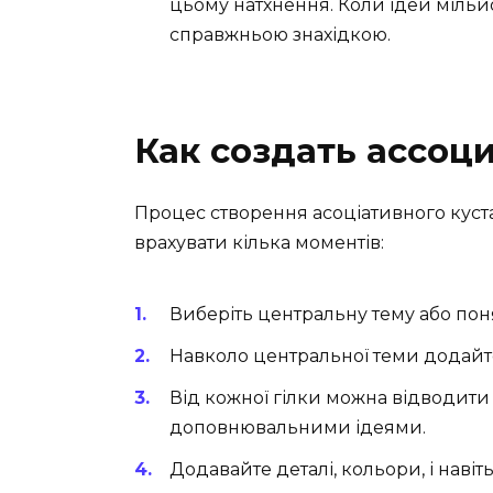
цьому натхнення. Коли ідей мільйо
справжньою знахідкою.
Как создать ассоц
Процес створення асоціативного куста 
врахувати кілька моментів:
Виберіть центральну тему або поня
Навколо центральної теми додайте
Від кожної гілки можна відводити
доповнювальними ідеями.
Додавайте деталі, кольори, і наві