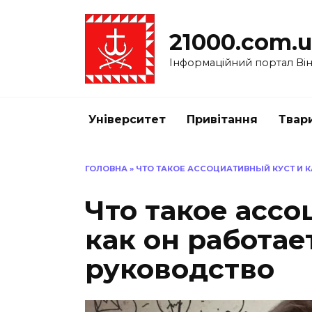
Перейти
до
21000.com.
вмісту
Інформаційний портал Вінн
Університет
Привітання
Твар
ГОЛОВНА
»
ЧТО ТАКОЕ АССОЦИАТИВНЫЙ КУСТ И К
Что такое ассо
как он работае
руководство