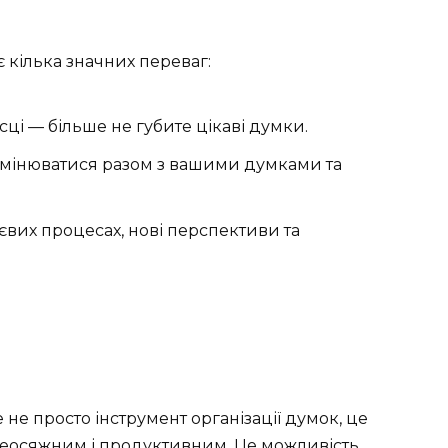
 кілька значних переваг:
ісці — більше не губите цікаві думки.
 змінюватися разом з вашими думками та
євих процесах, нові перспективи та
не просто інструмент організації думок, це
неосяжним і продуктивним. Це можливість