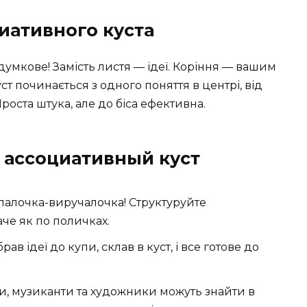
иативного куста
 думкове! Замість листя — ідеї. Коріння — вашим
т починається з одного поняття в центрі, від
Проста штука, але до біса ефективна.
ь ассоциативный куст
а палочка-виручалочка! Структуруйте
аче як по поличках.
брав ідеї до купи, склав в куст, і все готове до
и, музиканти та художники можуть знайти в