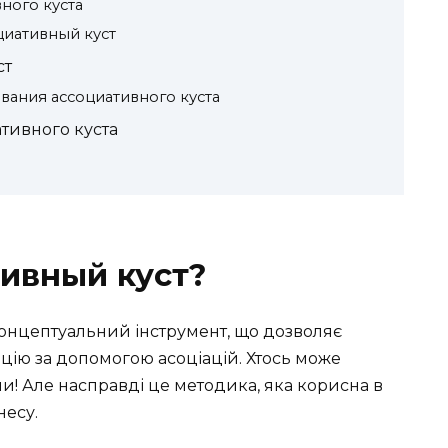
ного куста
циативный куст
ст
вания ассоциативного куста
тивного куста
тивный куст?
онцептуальний інструмент, що дозволяє
ацію за допомогою асоціацій. Хтось може
ни! Але насправді це методика, яка корисна в
несу.