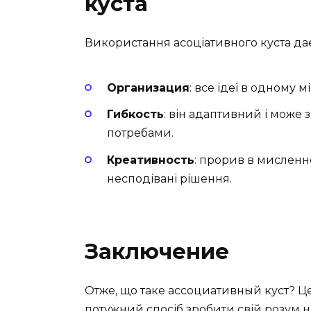
куста
Використання асоціативного куста дає
Организация
: все ідеї в одному м
Гибкость
: він адаптивний і може
потребами.
Креативность
: прорив в мисленн
несподівані рішення.
Заключение
Отже, що таке ассоциативный куст? Це 
потужний спосіб зробити свій розум 