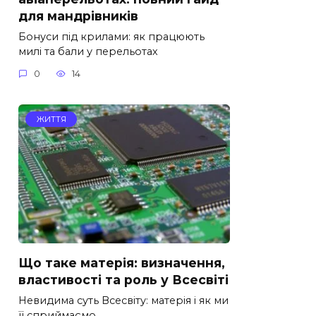
для мандрівників
Бонуси під крилами: як працюють
милі та бали у перельотах
0
14
ЖИТТЯ
Що таке матерія: визначення,
властивості та роль у Всесвіті
Невидима суть Всесвіту: матерія і як ми
її сприймаємо