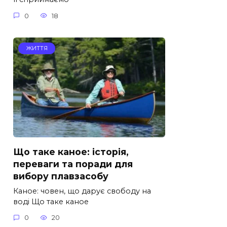
0
18
ЖИТТЯ
Що таке каное: історія,
переваги та поради для
вибору плавзасобу
Каное: човен, що дарує свободу на
воді Що таке каное
0
20