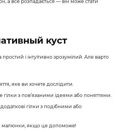
н, а все розпадається — він може стати
иативный куст
простий і інтуїтивно зрозумілий. Але варто
ття, яке ви хочете дослідити.
 гілки з пов’язаними ідеями або поняттями.
 додаткові гілки з подібними або
ть малюнки, якщо це допоможе!