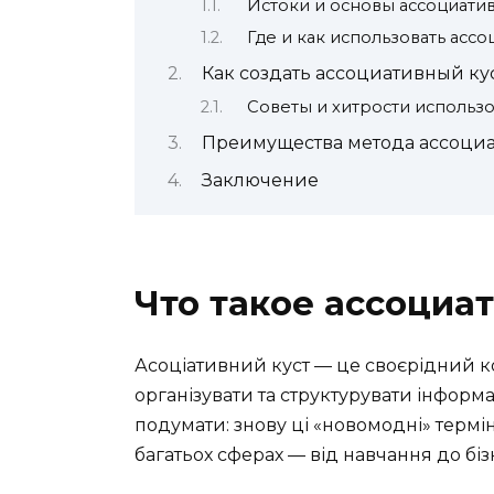
Истоки и основы ассоциатив
Где и как использовать ассо
Как создать ассоциативный ку
Советы и хитрости использо
Преимущества метода ассоциа
Заключение
Что такое ассоциа
Асоціативний куст — це своєрідний к
організувати та структурувати інформ
подумати: знову ці «новомодні» термі
багатьох сферах — від навчання до біз