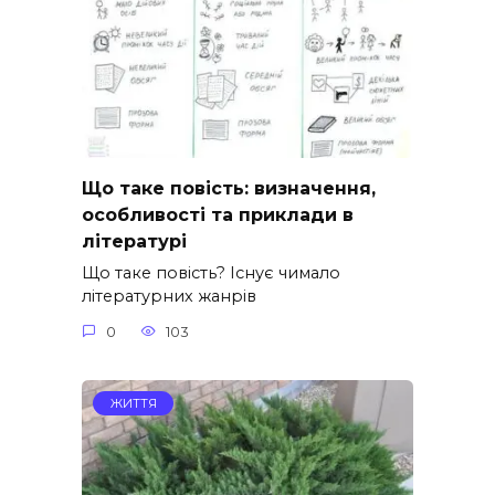
Що таке повість: визначення,
особливості та приклади в
літературі
Що таке повість? Існує чимало
літературних жанрів
0
103
ЖИТТЯ