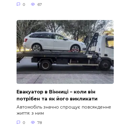
0
67
Евакуатор в Вінниці – коли він
потрібен та як його викликати
Автомобіль значно спрощує повсякденне
життя: з ним
0
78