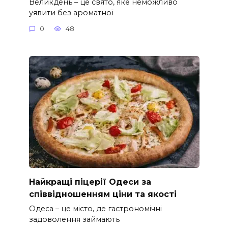
Великдень – це свято, яке неможливо
уявити без ароматної
0
48
Найкращі піцерії Одеси за
співвідношенням ціни та якості
Одеса – це місто, де гастрономічні
задоволення займають