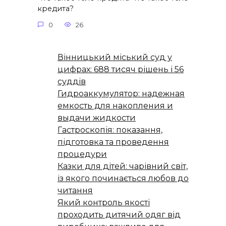
кредита?
0
26
Вінницький міський суд у
цифрах: 688 тисяч рішень і 56
суддів
Гидроаккумулятор: надежная
емкость для накопления и
выдачи жидкости
Гастроскопія: показання,
підготовка та проведення
процедури
Казки для дітей: чарівний світ,
із якого починається любов до
читання
Який контроль якості
проходить дитячий одяг від