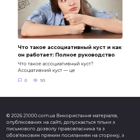
Что такое ассоциативный куст и как
он работает: Полное руководство
Что такое ассоциативный куст?
Асоціативний куст — це
0
95
© 2026 21000.com.ua Використання матеріалів,
опублікованих на сайті, допускається тільки з
письмового дозволу правовласника та з
обов'язковим прямим посиланням на сторінку, з