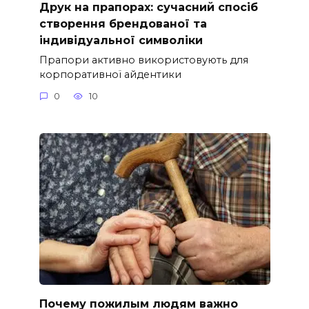
Друк на прапорах: сучасний спосіб
створення брендованої та
індивідуальної символіки
Прапори активно використовують для
корпоративної айдентики
0
10
Почему пожилым людям важно