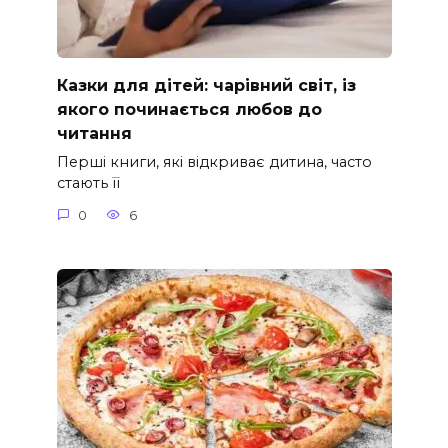
Казки для дітей: чарівний світ, із
якого починається любов до
читання
Перші книги, які відкриває дитина, часто
стають її
0
6