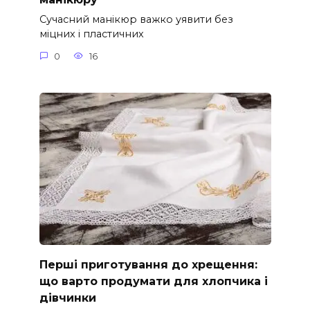
Сучасний манікюр важко уявити без
міцних і пластичних
0
16
Перші приготування до хрещення:
що варто продумати для хлопчика і
дівчинки