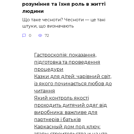
розуміння та їхня роль в житті
людини
Що таке чесноти? Чесноти — це такі
штуки, що визначають
0
72
Гастроскопія: показання,
підготовка та проведення
процедури
Казки для дітей: чарівний світ,
із якого починається любов до
читання
Який контроль якості
проходить дитячий одяг від
виробника: важливе для
партнерів і батьків
Каркасный дом под ключ:
этапы строительства и на что