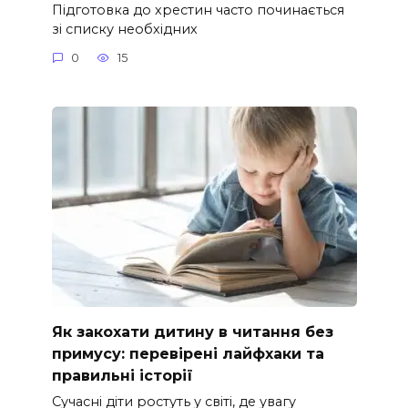
Підготовка до хрестин часто починається
зі списку необхідних
0
15
Як закохати дитину в читання без
примусу: перевірені лайфхаки та
правильні історії
Сучасні діти ростуть у світі, де увагу