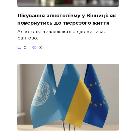
Лікування алкоголізму у Вінниці: як
повернутись до тверезого життя
Алкогольна залежність рідко виникає
раптово.
0
8