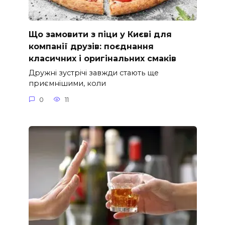
Що замовити з піци у Києві для
компанії друзів: поєднання
класичних і оригінальних смаків
Дружні зустрічі завжди стають ще
приємнішими, коли
0
11