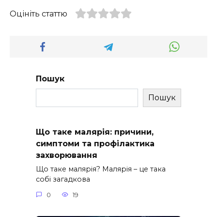
Оцініть статтю
Пошук
Пошук
Що таке малярія: причини,
симптоми та профілактика
захворювання
Що таке малярія? Малярія – це така
собі загадкова
0
19