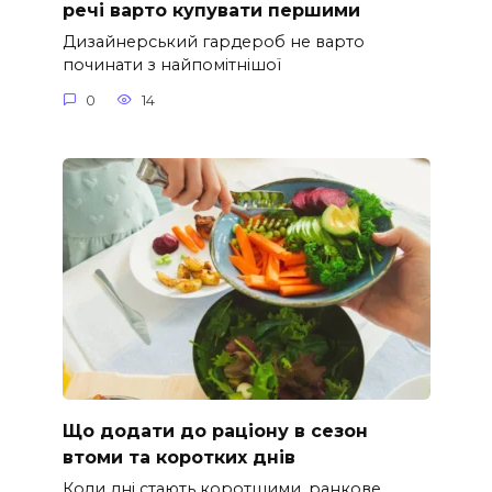
речі варто купувати першими
Дизайнерський гардероб не варто
починати з найпомітнішої
0
14
Що додати до раціону в сезон
втоми та коротких днів
Коли дні стають коротшими, ранкове