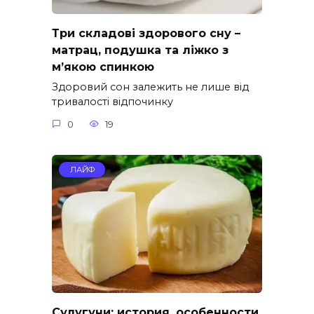
Три складові здорового сну –
матрац, подушка та ліжко з
м’якою спинкою
Здоровий сон залежить не лише від
тривалості відпочинку
0
19
ЛАЙФ
Сулугуни: история, особенности