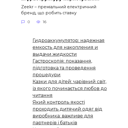
Zeekr – преміальний електричний
бренд, що робить ставку
0
16
Гидроаккумулятор: надежная
емкость для накопления и
выдачи жидкости
Гастроскопія: показання,
підготовка та проведення
процедури
Казки для дітей: чарівний світ,
із якого починається любов до
читання
Який контроль якості
проходить дитячий одяг від
виробника: важливе для
партнерів і батьків