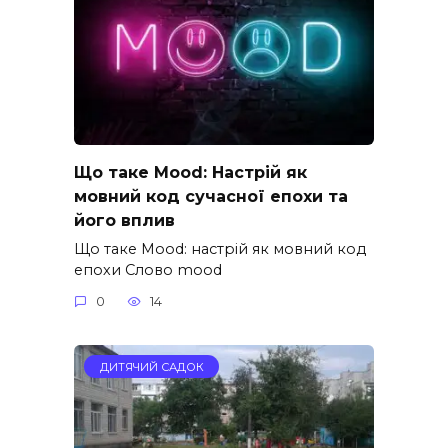
Що таке Mood: Настрій як
мовний код сучасної епохи та
його вплив
Що таке Mood: настрій як мовний код
епохи Слово mood
0
14
ДИТЯЧИЙ САДОК