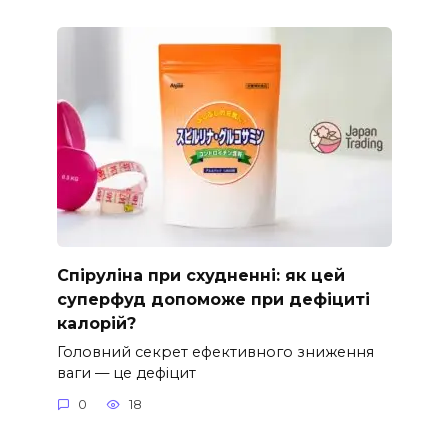
Спіруліна при схудненні: як цей
суперфуд допоможе при дефіциті
калорій?
Головний секрет ефективного зниження
ваги — це дефіцит
0
18