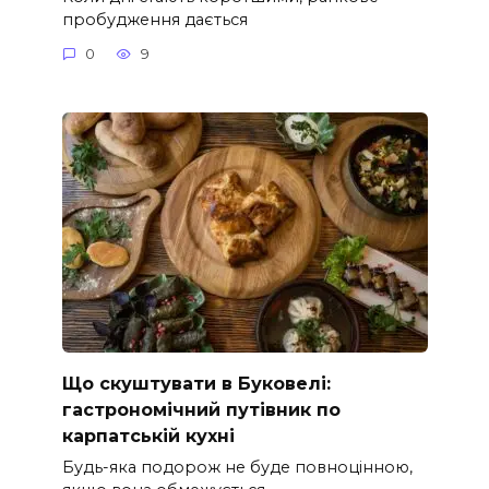
пробудження дається
0
9
Що скуштувати в Буковелі:
гастрономічний путівник по
карпатській кухні
Будь-яка подорож не буде повноцінною,