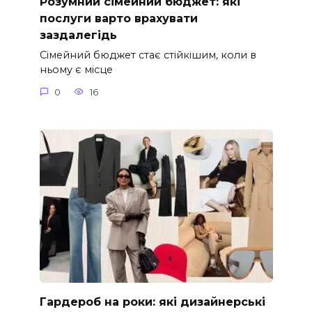
Розумний сімейний бюджет: які
послуги варто врахувати
заздалегідь
Сімейний бюджет стає стійкішим, коли в
ньому є місце
0
16
Гардероб на роки: які дизайнерські