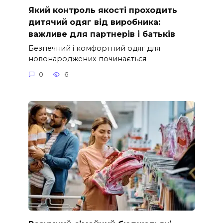
Який контроль якості проходить
дитячий одяг від виробника:
важливе для партнерів і батьків
Безпечний і комфортний одяг для
новонароджених починається
0
6