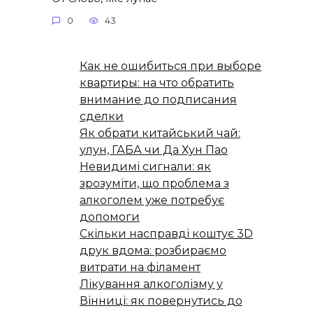
0
43
Как не ошибиться при выборе
квартиры: на что обратить
внимание до подписания
сделки
Як обрати китайський чай:
улун, ГАБА чи Да Хун Пао
Невидимі сигнали: як
зрозуміти, що проблема з
алкоголем уже потребує
допомоги
Скільки насправді коштує 3D
друк вдома: розбираємо
витрати на філамент
Лікування алкоголізму у
Вінниці: як повернутись до