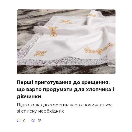
Перші приготування до хрещення:
що варто продумати для хлопчика і
дівчинки
Підготовка до хрестин часто починається
зі списку необхідних
0
15