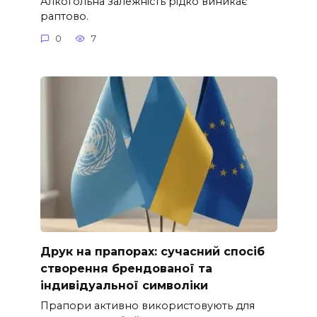
Алкогольна залежність рідко виникає
раптово.
0
7
Друк на прапорах: сучасний спосіб
створення брендованої та
індивідуальної символіки
Прапори активно використовують для