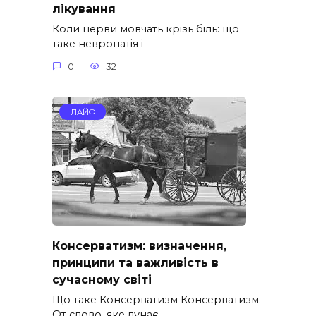
лікування
Коли нерви мовчать крізь біль: що
таке невропатія і
0
32
ЛАЙФ
Консерватизм: визначення,
принципи та важливість в
сучасному світі
Що таке Консерватизм Консерватизм.
От слово, яке лунає