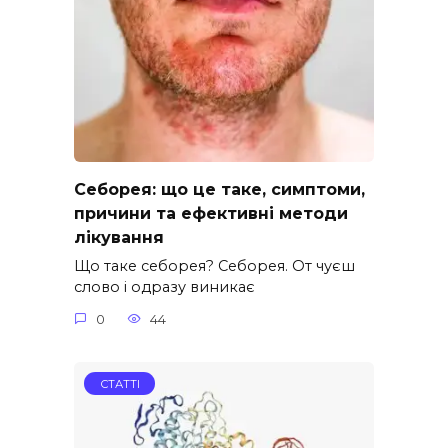
Себорея: що це таке, симптоми,
причини та ефективні методи
лікування
Що таке себорея? Себорея. От чуєш
слово і одразу виникає
0
44
СТАТТІ