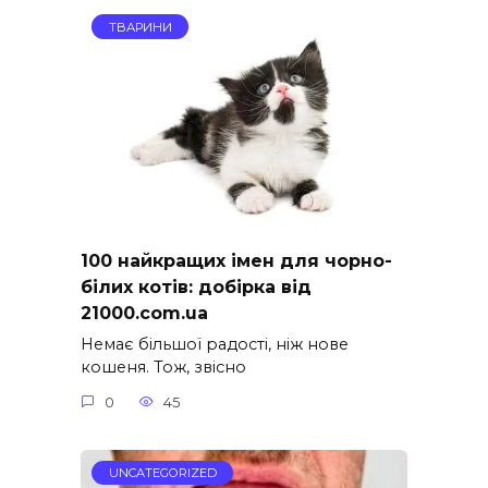
ТВАРИНИ
100 найкращих імен для чорно-
білих котів: добірка від
21000.com.ua
Немає більшої радості, ніж нове
кошеня. Тож, звісно
0
45
UNCATEGORIZED