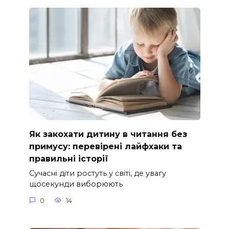
Як закохати дитину в читання без
примусу: перевірені лайфхаки та
правильні історії
Сучасні діти ростуть у світі, де увагу
щосекунди виборюють
0
14