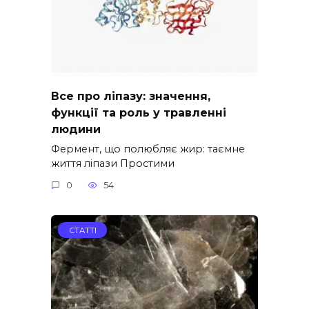
Все про ліпазу: значення,
функції та роль у травленні
людини
Фермент, що полюбляє жир: таємне
життя ліпази Простими
0
54
СТАТТІ