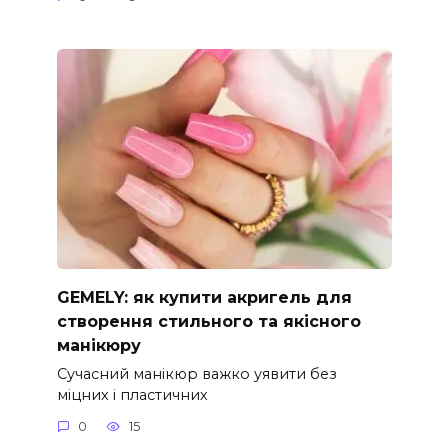
GEMELY: як купити акригель для
створення стильного та якісного
манікюру
Сучасний манікюр важко уявити без
міцних і пластичних
0
15