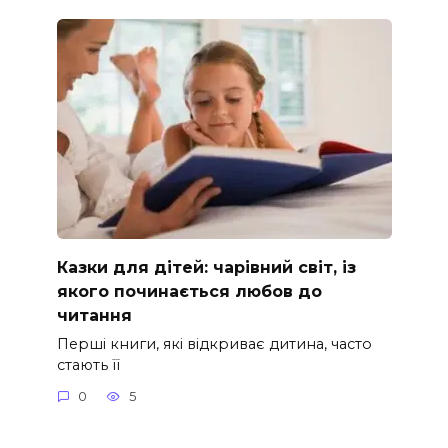
Казки для дітей: чарівний світ, із
якого починається любов до
читання
Перші книги, які відкриває дитина, часто
стають її
0
5