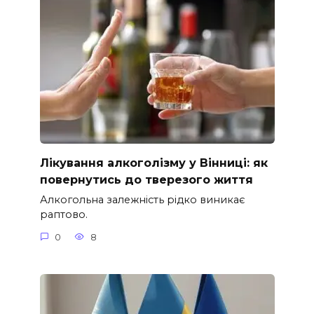
Лікування алкоголізму у Вінниці: як
повернутись до тверезого життя
Алкогольна залежність рідко виникає
раптово.
0
8