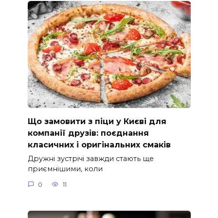
Що замовити з піци у Києві для
компанії друзів: поєднання
класичних і оригінальних смаків
Дружні зустрічі завжди стають ще
приємнішими, коли
0
11