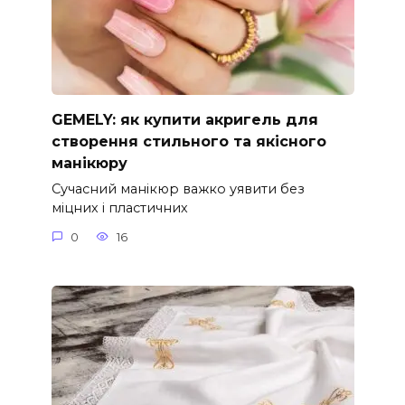
GEMELY: як купити акригель для
створення стильного та якісного
манікюру
Сучасний манікюр важко уявити без
міцних і пластичних
0
16