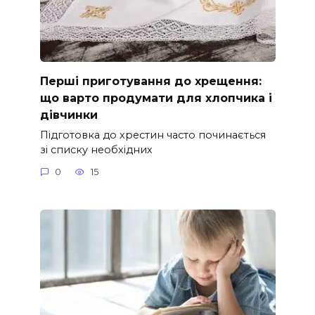
Перші приготування до хрещення:
що варто продумати для хлопчика і
дівчинки
Підготовка до хрестин часто починається
зі списку необхідних
0
15