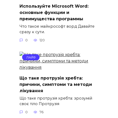
Используйте Microsoft Word:
основные функции и
преимущества программы
Что такое майкрософт ворд Давайте
сразу к сути.
0
120
ЛАЙФ
Що таке протрузія хребта:
причини, симптоми та методи
лікування
Що таке протрузія хребта: зрозумій
своє тіло Протрузія
0
76