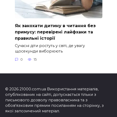
Як закохати дитину в читання без
примусу: перевірені лайфхаки та
правильні історії
Сучасні діти ростуть у світі, де увагу
щосекунди виборюють
0
15
© 2026 21000.com.ua Використання матеріалів,
опублікованих на сайті, допускається тільки з
письмового дозволу правовласника та з
обов'язковим прямим посиланням на сторінку, з
якої запозичений матеріал.