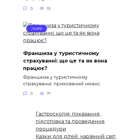
0
15
ЛАЙФ
Франшиза у туристичному
страхуванні: що це та як вона
працює?
Франшиза у туристичному
страхуванні: прихований нюанс
0
71
Гастроскопія: показання,
підготовка та проведення
процедури
Казки для дітей: чарівний світ,