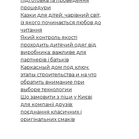
підготовка та проведення
процедури
Казки для дітей: чарівний світ,
із якого починається любов до
читання
Який контроль якості
проходить дитячий одяг від
виробника: важливе для
партнерів і батьків
Каркасный дом под ключ:
этапы строительства и на что
обратить внимание при
выборе технологии
Що замовити з піци у Києві
для компанії друзів:
поєднання класичних і
оригінальних смаків