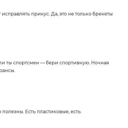
 исправлять прикус. Да, это не только брекеты
сли ты спортсмен — бери спортивную. Ночная
нюансы.
 полезны. Есть пластиковые, есть