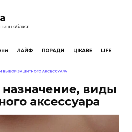
ua
иці і області
ини
ЛАЙФ
ПОРАДИ
ЦІКАВЕ
LIFE
 И ВЫБОР ЗАЩИТНОГО АКСЕССУАРА
: назначение, виды
ного аксессуара