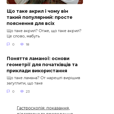
Що таке акрил і чому він
такий популярний: просте
пояснення для всіх
Що таке акрил? Отже, що таке акрил?
Це слово, мабуть
0
18
Поняття ламаної: основи
геометрії для початківців та
приклади використання
Що таке ламана? От нарешті вирішив
загуглити, що таке
0
23
Гастроскопія: показання,