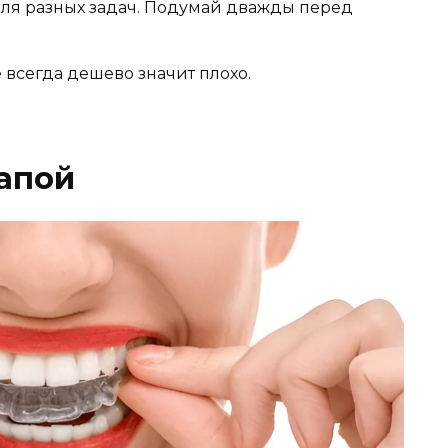
для разных задач. Подумай дважды перед
е всегда дешево значит плохо.
капой