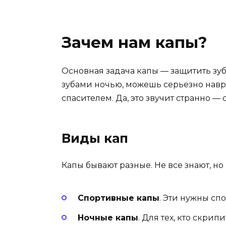
Зачем нам капы?
Основная задача капы — защитить зуб
зубами ночью, можешь серьезно навре
спасителем. Да, это звучит странно — 
Виды кап
Капы бывают разные. Не все знают, но
Спортивные капы
. Эти нужны сп
Ночные капы
. Для тех, кто скрип