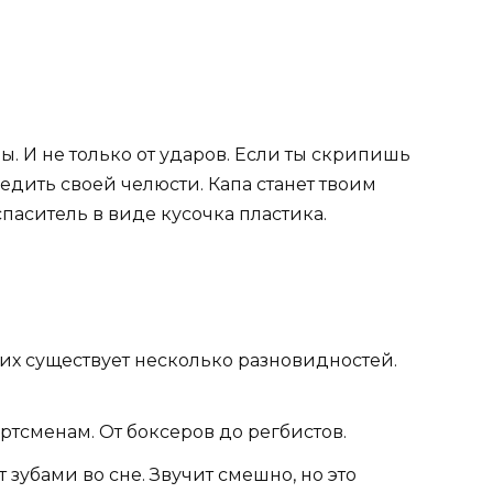
ы. И не только от ударов. Если ты скрипишь
дить своей челюсти. Капа станет твоим
спаситель в виде кусочка пластика.
 их существует несколько разновидностей.
ортсменам. От боксеров до регбистов.
ит зубами во сне. Звучит смешно, но это