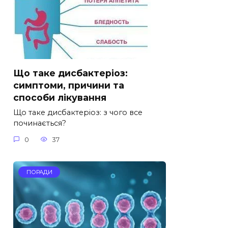
Що таке дисбактеріоз:
симптоми, причини та
способи лікування
Що таке дисбактеріоз: з чого все
починається?
0
37
ПОРАДИ