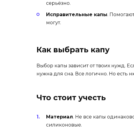
серьёзно.
Исправительные капы
. Помогают
могут.
Как выбрать капу
Выбор капы зависит от твоих нужд. Е
нужна для сна. Все логично. Но есть 
Что стоит учесть
Материал
. Не все капы одинаково
силиконовые.