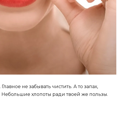
лавное не забывать чистить. А то запах,
 Небольшие хлопоты ради твоей же пользы.