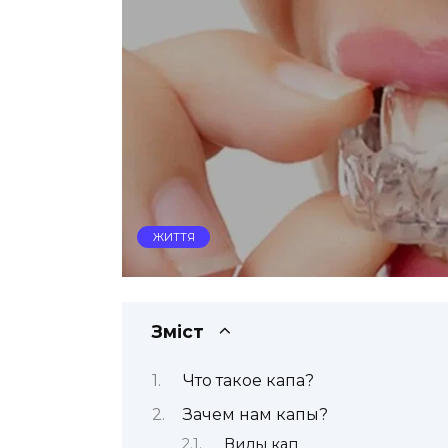
ЖИТТЯ
Зміст
Что такое капа?
Зачем нам капы?
Виды кап