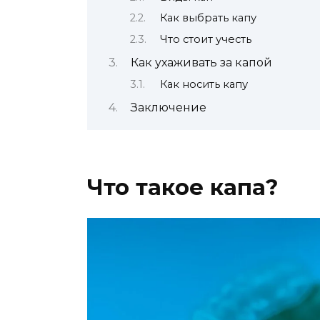
Как выбрать капу
Что стоит учесть
Как ухаживать за капой
Как носить капу
Заключение
Что такое капа?