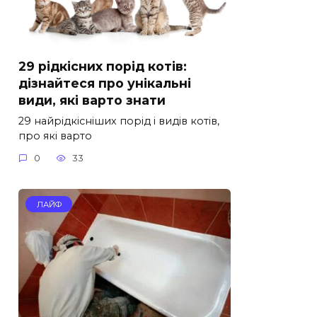
29 рідкісних порід котів:
дізнайтеся про унікальні
види, які варто знати
29 найрідкісніших порід і видів котів,
про які варто
0
33
ЛАЙФ