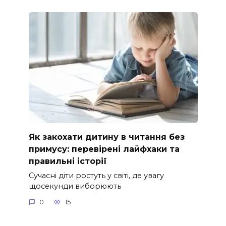
Як закохати дитину в читання без
примусу: перевірені лайфхаки та
правильні історії
Сучасні діти ростуть у світі, де увагу
щосекунди виборюють
0
15