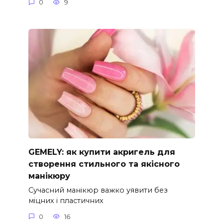
0
9
GEMELY: як купити акригель для
створення стильного та якісного
манікюру
Сучасний манікюр важко уявити без
міцних і пластичних
0
16