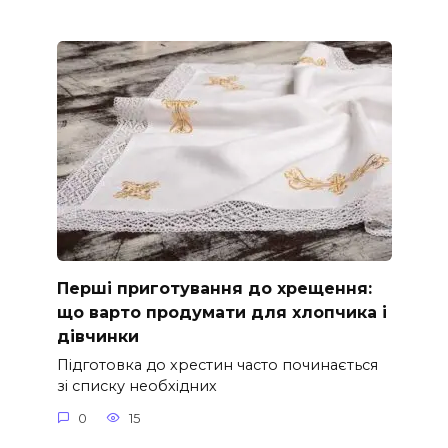
Перші приготування до хрещення:
що варто продумати для хлопчика і
дівчинки
Підготовка до хрестин часто починається
зі списку необхідних
0
15