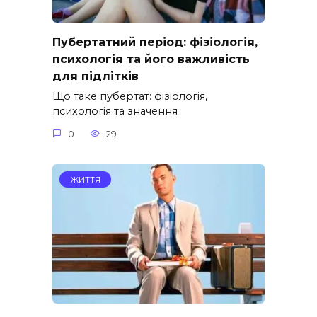
Пубертатний період: фізіологія,
психологія та його важливість
для підлітків
Що таке пубертат: фізіологія,
психологія та значення
0
29
ЖИТТЯ