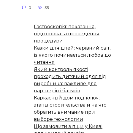
0
39
Гастроскопія: показання,
підготовка та проведення
процедури
Казки для дітей: чарівний світ,
із якого починається любов до
читання
Який контроль якості
проходить дитячий одяг від
виробника: важливе для
партнерів і батьків
Каркасный дом под ключ:
этапы строительства и на что
обратить внимание при
выборе технологии
Що замовити з піци у Києві