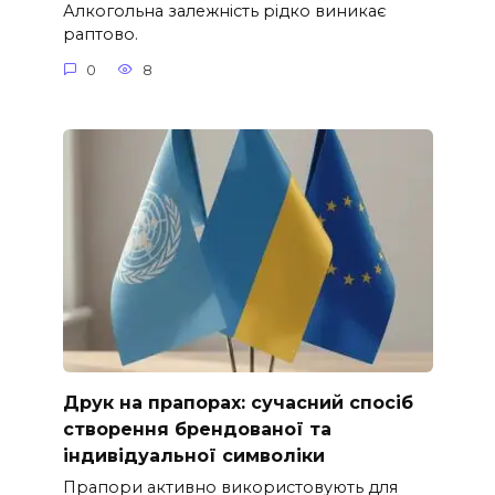
Алкогольна залежність рідко виникає
раптово.
0
8
Друк на прапорах: сучасний спосіб
створення брендованої та
індивідуальної символіки
Прапори активно використовують для