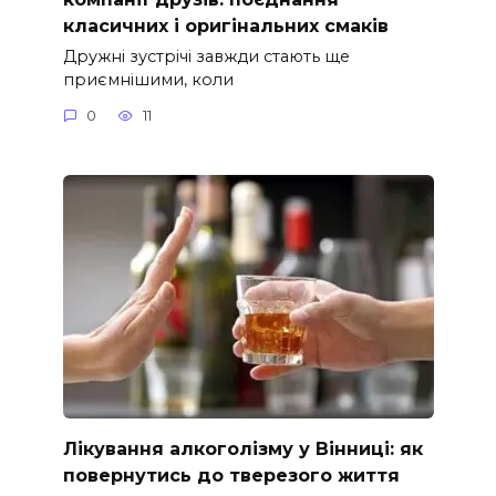
класичних і оригінальних смаків
Дружні зустрічі завжди стають ще
приємнішими, коли
0
11
Лікування алкоголізму у Вінниці: як
повернутись до тверезого життя