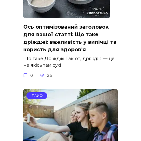
Ось оптимізований заголовок
для вашої статті: Що таке
дріжджі: важливість у випічці та
користь для здоров’я
Що таке Дріжджі Так от, дріжджі — це
не якісь там сухі
0
26
ЛАЙФ