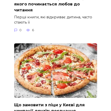
якого починається любов до
читання
Перші книги, які відкриває дитина, часто
стають її
0
6
Що замовити з піци у Києві для
компанії друзів: поєднання