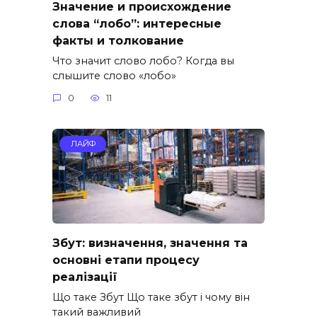
Значение и происхождение
слова “лобо”: интересные
факты и толкование
Что значит слово лобо? Когда вы
слышите слово «лобо»
0
11
ЛАЙФ
Збут: визначення, значення та
основні етапи процесу
реалізації
Що таке Збут Що таке збут і чому він
такий важливий