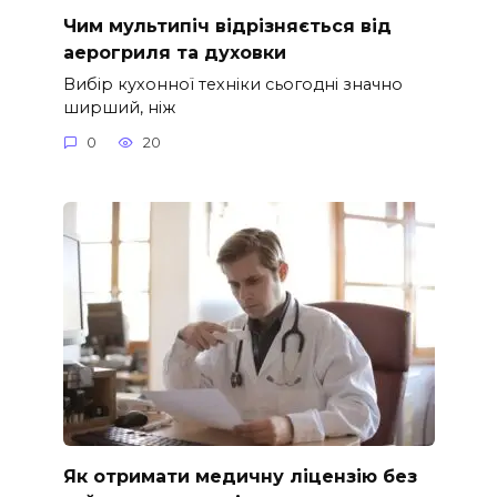
Чим мультипіч відрізняється від
аерогриля та духовки
Вибір кухонної техніки сьогодні значно
ширший, ніж
0
20
Як отримати медичну ліцензію без