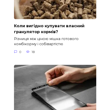
Коли вигідно купувати власний
гранулятор кормів?
Різниця між ціною мішка готового
комбікорму і собівартістю
0
18