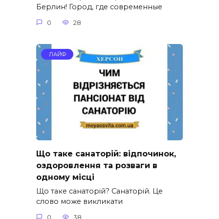
Берлин! Город, где современные
0
28
ЛАЙФ
Що таке санаторій: відпочинок,
оздоровлення та розваги в
одному місці
Що таке санаторій? Санаторій. Це
слово може викликати
0
38