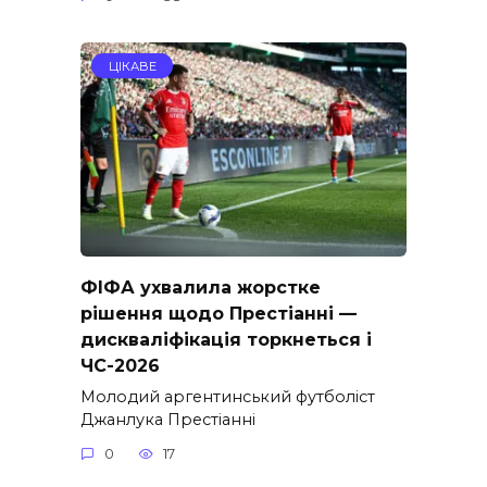
ЦІКАВЕ
ФІФА ухвалила жорстке
рішення щодо Престіанні —
дискваліфікація торкнеться і
ЧС-2026
Молодий аргентинський футболіст
Джанлука Престіанні
0
17