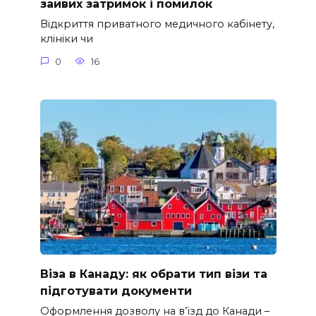
зайвих затримок і помилок
Відкриття приватного медичного кабінету,
клініки чи
0
16
Віза в Канаду: як обрати тип візи та
підготувати документи
Оформлення дозволу на в’їзд до Канади –