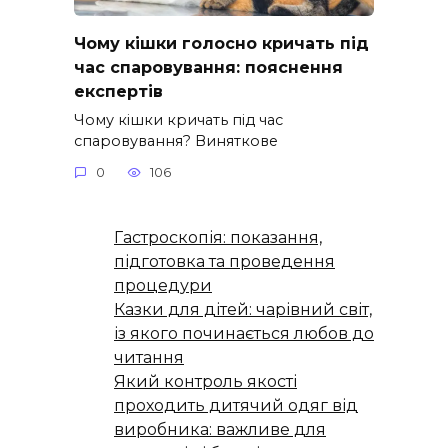
Чому кішки голосно кричать під
час спаровування: пояснення
експертів
Чому кішки кричать під час
спаровування? Виняткове
0
106
Гастроскопія: показання,
підготовка та проведення
процедури
Казки для дітей: чарівний світ,
із якого починається любов до
читання
Який контроль якості
проходить дитячий одяг від
виробника: важливе для