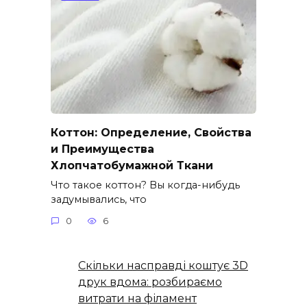
Коттон: Определение, Свойства
и Преимущества
Хлопчатобумажной Ткани
Что такое коттон? Вы когда-нибудь
задумывались, что
0
6
Скільки насправді коштує 3D
друк вдома: розбираємо
витрати на філамент