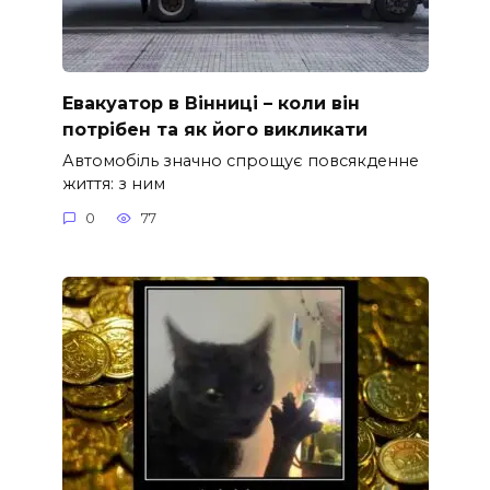
Евакуатор в Вінниці – коли він
потрібен та як його викликати
Автомобіль значно спрощує повсякденне
життя: з ним
0
77