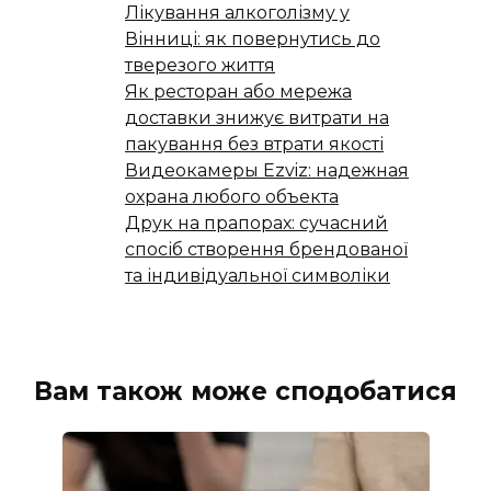
Лікування алкоголізму у
Вінниці: як повернутись до
тверезого життя
Як ресторан або мережа
доставки знижує витрати на
пакування без втрати якості
Видеокамеры Ezviz: надежная
охрана любого объекта
Друк на прапорах: сучасний
спосіб створення брендованої
та індивідуальної символіки
Вам також може сподобатися