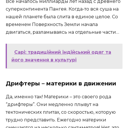
Все началось миллиарды лет назад с древнего
суперконтинента Пангея. Когда-то вся суша на
нашей планете была слита в единое целое. Со
временем Поверхность Земли начала
двигаться, разламываясь на отдельные части…
Сарі: традиційний індійський одяг та
його значення в культурі
Дрифтеры – материки в движении
Да, именно так! Материки – это своего рода
“дрифтеры”. Они медленно плывут на
тектонических плитах, со скоростью, которую
трудно представить. Ежегодно материки
смещаются на несколько сантиметров! Нет, это