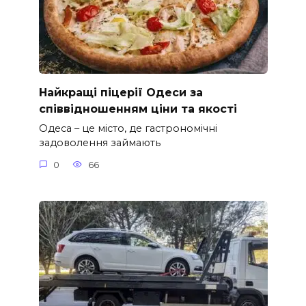
Найкращі піцерії Одеси за
співвідношенням ціни та якості
Одеса – це місто, де гастрономічні
задоволення займають
0
66