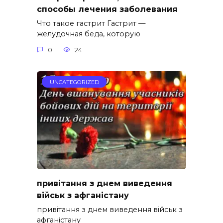
способы лечения заболевания
Что такое гастрит Гастрит —
желудочная беда, которую
0
24
UNCATEGORIZED
привітання з днем виведення
військ з афганістану
привітання з днем виведення військ з
афганістану