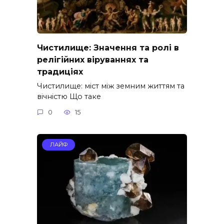
Чистилище: Значення та ролі в
релігійних віруваннях та
традиціях
Чистилище: міст між земним життям та
вічністю Що таке
0
15
ЛАЙФ