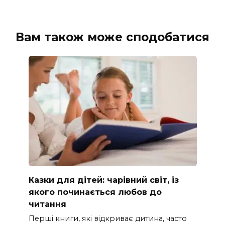
Вам також може сподобатися
Казки для дітей: чарівний світ, із
якого починається любов до
читання
Перші книги, які відкриває дитина, часто