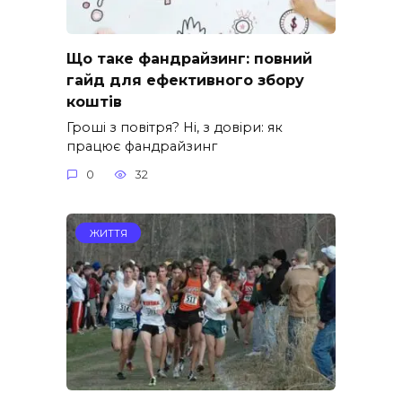
Що таке фандрайзинг: повний
гайд для ефективного збору
коштів
Гроші з повітря? Ні, з довіри: як
працює фандрайзинг
0
32
ЖИТТЯ