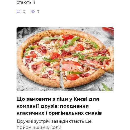
стають її
0
7
Що замовити з піци у Києві для
компанії друзів: поєднання
класичних і оригінальних смаків
Дружні зустрічі завжди стають ще
приємнішими, коли