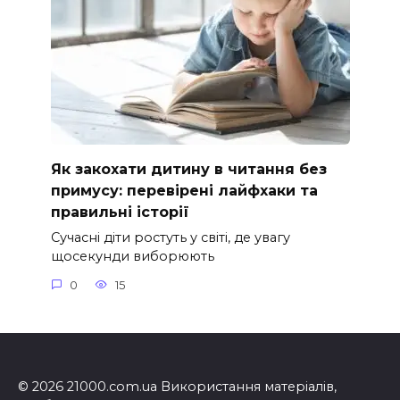
Як закохати дитину в читання без
примусу: перевірені лайфхаки та
правильні історії
Сучасні діти ростуть у світі, де увагу
щосекунди виборюють
0
15
© 2026 21000.com.ua Використання матеріалів,