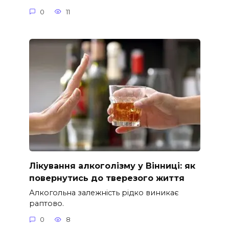
0
11
Лікування алкоголізму у Вінниці: як
повернутись до тверезого життя
Алкогольна залежність рідко виникає
раптово.
0
8