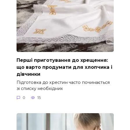
Перші приготування до хрещення:
що варто продумати для хлопчика і
дівчинки
Підготовка до хрестин часто починається
зі списку необхідних
0
15