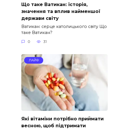
Що таке Ватикан: історія,
значення та вплив найменшої
держави світу
Ватикан: серце католицького світу Що
таке Ватикан?
0
31
ЛАЙФ
Які вітаміни потрібно приймати
весною, щоб підтримати