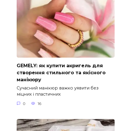
GEMELY: як купити акригель для
створення стильного та якісного
манікюру
Сучасний манікюр важко уявити без
міцних і пластичних
0
16