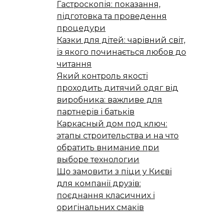
Гастроскопія: показання,
підготовка та проведення
процедури
Казки для дітей: чарівний світ,
із якого починається любов до
читання
Який контроль якості
проходить дитячий одяг від
виробника: важливе для
партнерів і батьків
Каркасный дом под ключ:
этапы строительства и на что
обратить внимание при
выборе технологии
Що замовити з піци у Києві
для компанії друзів:
поєднання класичних і
оригінальних смаків