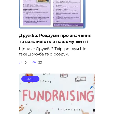
Дружба: Роздуми про значення
та важливість в нашому житті
Що таке Дружба? Твір-роздум Що
таке Дружба твір роздум.
0
53
СТАТТІ