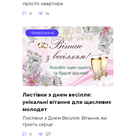
просто квартира
0
14
ПРИВІТАННЯ
Листівки з днем весілля:
унікальні вітання для щасливих
молодят
Листівки з Днем Весілля: Вітання, які
гріють серце
0
127