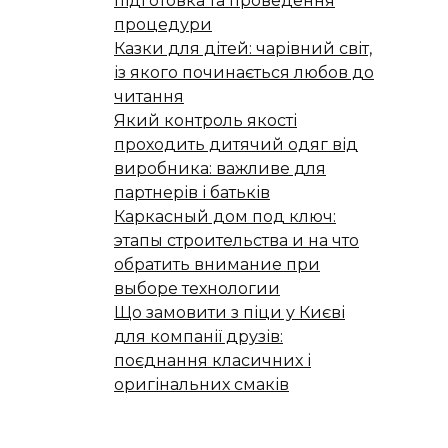
підготовка та проведення
процедури
Казки для дітей: чарівний світ,
із якого починається любов до
читання
Який контроль якості
проходить дитячий одяг від
виробника: важливе для
партнерів і батьків
Каркасный дом под ключ:
этапы строительства и на что
обратить внимание при
выборе технологии
Що замовити з піци у Києві
для компанії друзів:
поєднання класичних і
оригінальних смаків