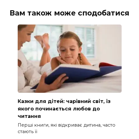
Вам також може сподобатися
Казки для дітей: чарівний світ, із
якого починається любов до
читання
Перші книги, які відкриває дитина, часто
стають її