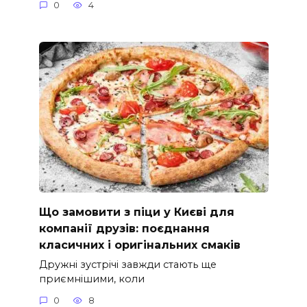
0
4
Що замовити з піци у Києві для
компанії друзів: поєднання
класичних і оригінальних смаків
Дружні зустрічі завжди стають ще
приємнішими, коли
0
8