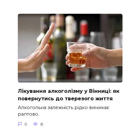
Лікування алкоголізму у Вінниці: як
повернутись до тверезого життя
Алкогольна залежність рідко виникає
раптово.
0
8