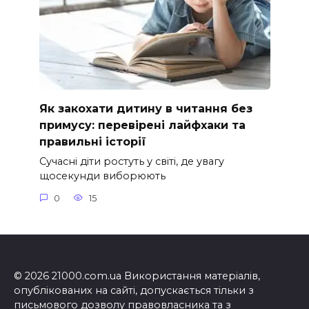
Як закохати дитину в читання без
примусу: перевірені лайфхаки та
правильні історії
Сучасні діти ростуть у світі, де увагу
щосекунди виборюють
0
15
© 2026 21000.com.ua Використання матеріалів,
опублікованих на сайті, допускається тільки з
письмового дозволу правовласника та з