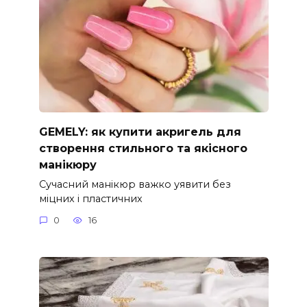
GEMELY: як купити акригель для
створення стильного та якісного
манікюру
Сучасний манікюр важко уявити без
міцних і пластичних
0
16