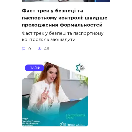
Фаст трек у безпеці та
паспортному контролі: швидше
проходження формальностей
Фаст трек у безпеці та паспортному
контролі: як заощадити
0
46
ЛАЙФ