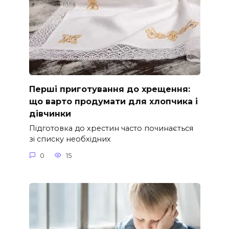
Перші приготування до хрещення:
що варто продумати для хлопчика і
дівчинки
Підготовка до хрестин часто починається
зі списку необхідних
0
15