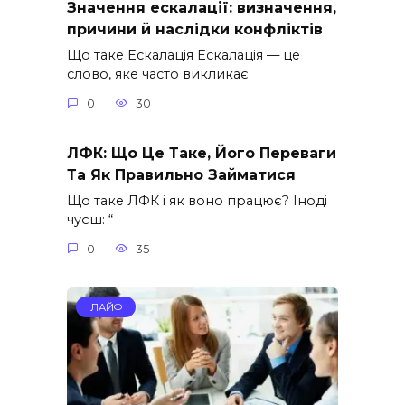
Значення ескалації: визначення,
причини й наслідки конфліктів
Що таке Ескалація Ескалація — це
слово, яке часто викликає
0
30
ЛФК: Що Це Таке, Його Переваги
Та Як Правильно Займатися
Що таке ЛФК і як воно працює? Іноді
чуєш: “
0
35
ЛАЙФ