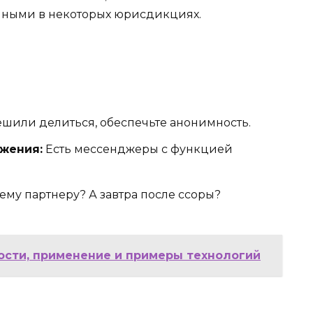
нными в некоторых юрисдикциях.
ешили делиться, обеспечьте анонимность.
жения:
Есть мессенджеры с функцией
му партнеру? А завтра после ссоры?
ности, применение и примеры технологий