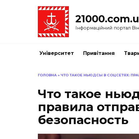
Перейти
до
21000.com.
вмісту
Інформаційний портал Вінн
Університет
Привітання
Твар
ГОЛОВНА
»
ЧТО ТАКОЕ НЬЮДСЫ В СОЦСЕТЯХ: ПР
Что такое ньюд
правила отпра
безопасность