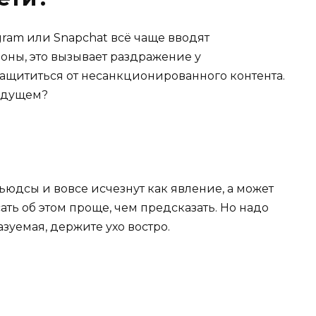
gram или Snapchat всё чаще вводят
оны, это вызывает раздражение у
защититься от несанкционированного контента.
будущем?
ьюдсы и вовсе исчезнут как явление, а может
ать об этом проще, чем предсказать. Но надо
зуемая, держите ухо востро.