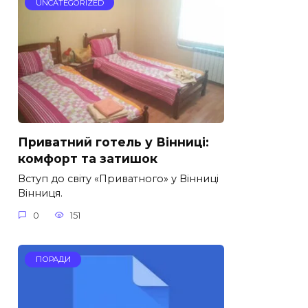
UNCATEGORIZED
Приватний готель у Вінниці:
комфорт та затишок
Вступ до світу «Приватного» у Вінниці
Вінниця.
0
151
ПОРАДИ