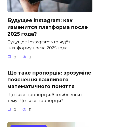
Будущее Instagram: как
изменится платформа после
2025 года?
Будущее Instagram: что ждёт
платформу после 2025 года
0
31
Що таке пропорція: зрозуміле
пояснення важливого
математичного поняття
Що таке пропорція: Заглиблення в
тему Що таке пропорція?
0
11