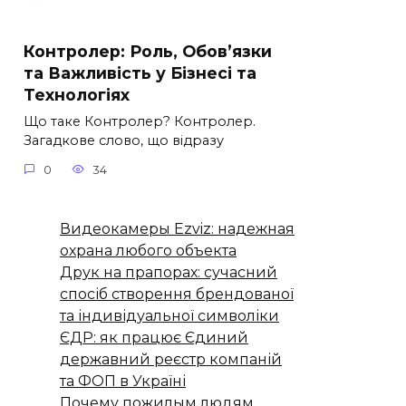
Контролер: Роль, Обов’язки
та Важливість у Бізнесі та
Технологіях
Що таке Контролер? Контролер.
Загадкове слово, що відразу
0
34
Видеокамеры Ezviz: надежная
охрана любого объекта
Друк на прапорах: сучасний
спосіб створення брендованої
та індивідуальної символіки
ЄДР: як працює Єдиний
державний реєстр компаній
та ФОП в Україні
Почему пожилым людям