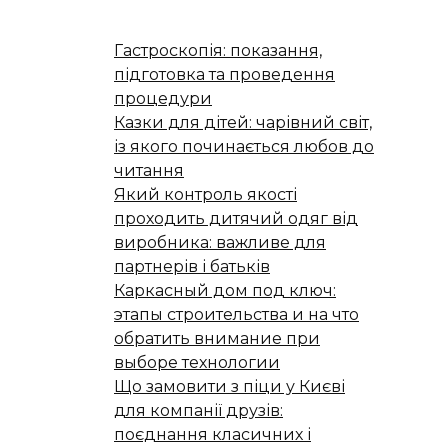
Гастроскопія: показання,
підготовка та проведення
процедури
Казки для дітей: чарівний світ,
із якого починається любов до
читання
Який контроль якості
проходить дитячий одяг від
виробника: важливе для
партнерів і батьків
Каркасный дом под ключ:
этапы строительства и на что
обратить внимание при
выборе технологии
Що замовити з піци у Києві
для компанії друзів:
поєднання класичних і