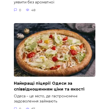
уявити без ароматної
0
48
Найкращі піцерії Одеси за
співвідношенням ціни та якості
Одеса – це місто, де гастрономічні
задоволення займають
0
67