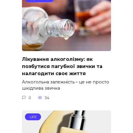
Лікування алкоголізму: як
позбутися пагубної звички та
налагодити своє життя
Алкогольна залежність – це не просто
шкідлива звичка
0
34
LIFE