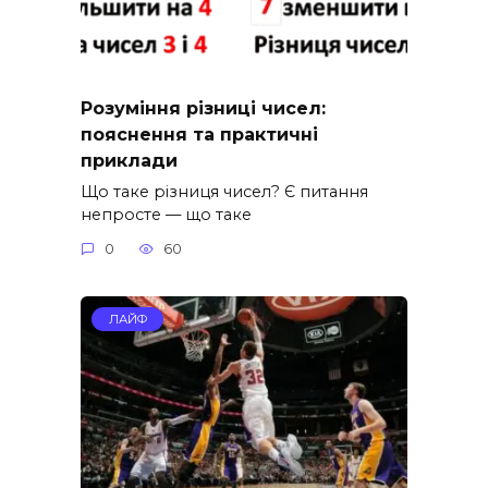
Розуміння різниці чисел:
пояснення та практичні
приклади
Що таке різниця чисел? Є питання
непросте — що таке
0
60
ЛАЙФ