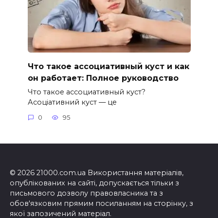
Что такое ассоциативный куст и как
он работает: Полное руководство
Что такое ассоциативный куст?
Асоціативний куст — це
0
95
© 2026 21000.com.ua Використання матеріалів,
опублікованих на сайті, допускається тільки з
письмового дозволу правовласника та з
обов'язковим прямим посиланням на сторінку, з
якої запозичений матеріал.