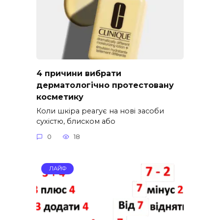
4 причини вибрати
дерматологічно протестовану
косметику
Коли шкіра реагує на нові засоби
сухістю, блиском або
0
18
ЛАЙФ