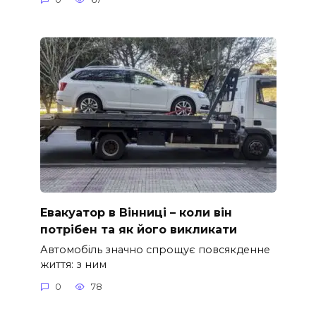
Евакуатор в Вінниці – коли він
потрібен та як його викликати
Автомобіль значно спрощує повсякденне
життя: з ним
0
78