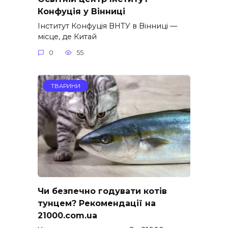
Конфуція у Вінниці
Інститут Конфуція ВНТУ в Вінниці —
місце, де Китай
0
55
ТВАРИНИ
Чи безпечно годувати котів
тунцем? Рекомендації на
21000.com.ua