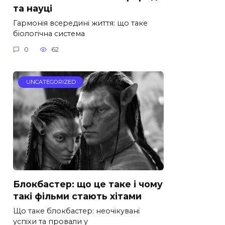
та науці
Гармонія всередині життя: що таке
біологічна система
0
62
UNCATEGORIZED
Блокбастер: що це таке і чому
такі фільми стають хітами
Що таке блокбастер: неочікувані
успіхи та провали у