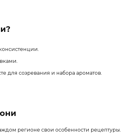
ни?
консистенции.
вками.
е для созревания и набора ароматов.
рони
каждом регионе свои особенности рецептуры.