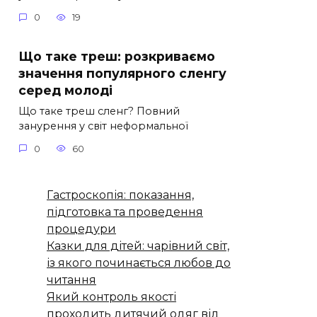
0
19
Що таке треш: розкриваємо
значення популярного сленгу
серед молоді
Що таке треш сленг? Повний
занурення у світ неформальної
0
60
Гастроскопія: показання,
підготовка та проведення
процедури
Казки для дітей: чарівний світ,
із якого починається любов до
читання
Який контроль якості
проходить дитячий одяг від