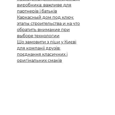
виробника: важливе для
партнерів і батьків
Каркасный дом под ключ:
этапы строительства и на что
обратить внимание при
выборе технологии
Що замовити з піци у Києві
для компанії друзів:
поєднання класичних і
оригінальних смаків