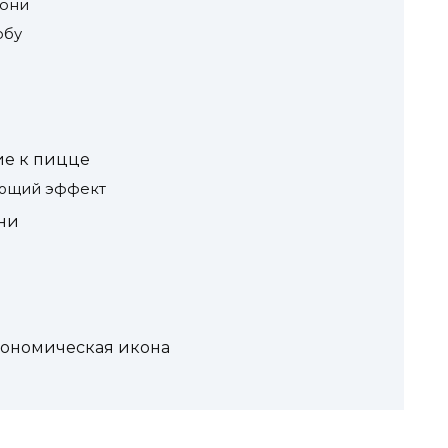
рони
обу
ие к пицце
ающий эффект
ни
рономическая икона