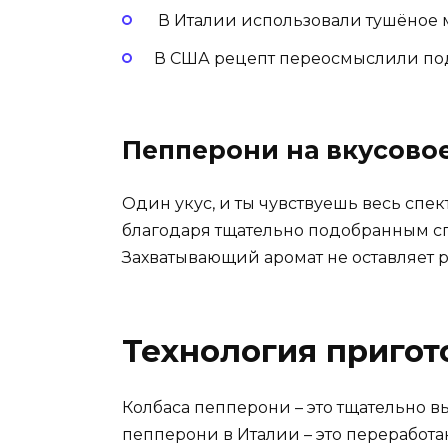
‍ В Италии использовали тушёное 
В США рецепт переосмыслили под
Пепперони на вкусово
Один укус, и ты чувствуешь весь спект
благодаря тщательно подобранным с
Захватывающий аромат не оставляет 
Технология пригот
Колбаса пепперони – это тщательно в
пепперони в Италии – это переработ