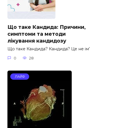
Що таке Кандида: Причини,
симптоми та методи
лікування кандидозу
Що таке Кандида? Кандида? Це не ім’
0
28
ЛАЙФ