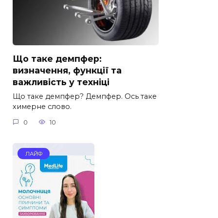
Що таке демпфер:
визначення, функції та
важливість у техніці
Що таке демпфер? Демпфер. Ось таке
химерне слово.
0
10
ЛАЙФ