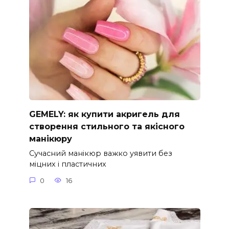
GEMELY: як купити акригель для
створення стильного та якісного
манікюру
Сучасний манікюр важко уявити без
міцних і пластичних
0
16