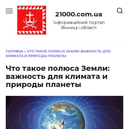
Перейти
до
21000.com.ua
вмісту
Інформаційний портал
Вінниці і області
ГОЛОВНА
»
ЧТО ТАКОЕ ПОЛЮСА ЗЕМЛИ: ВАЖНОСТЬ ДЛЯ
КЛИМАТА И ПРИРОДЫ ПЛАНЕТЫ
Что такое полюса Земли:
важность для климата и
природы планеты