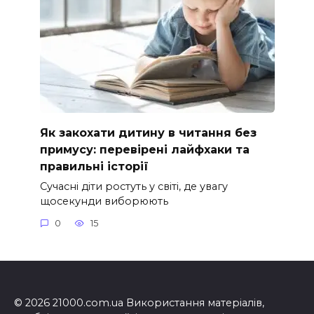
Як закохати дитину в читання без
примусу: перевірені лайфхаки та
правильні історії
Сучасні діти ростуть у світі, де увагу
щосекунди виборюють
0
15
© 2026 21000.com.ua Використання матеріалів,