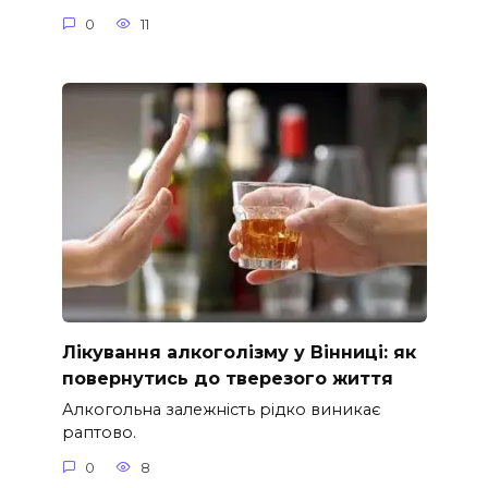
0
11
Лікування алкоголізму у Вінниці: як
повернутись до тверезого життя
Алкогольна залежність рідко виникає
раптово.
0
8