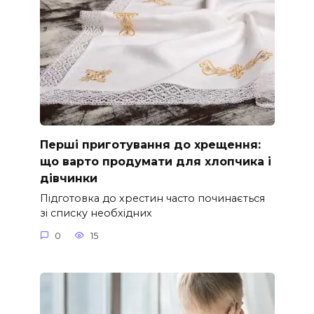
Перші приготування до хрещення:
що варто продумати для хлопчика і
дівчинки
Підготовка до хрестин часто починається
зі списку необхідних
0
15