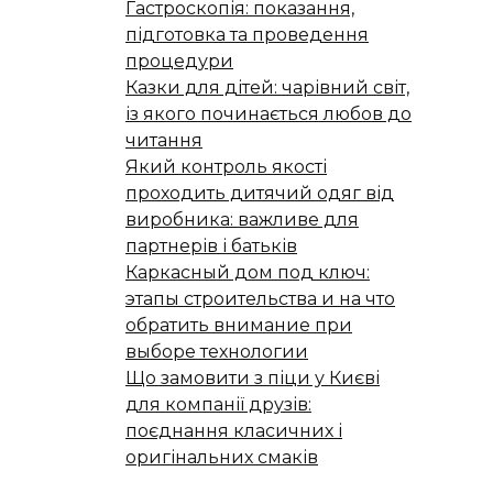
Гастроскопія: показання,
підготовка та проведення
процедури
Казки для дітей: чарівний світ,
із якого починається любов до
читання
Який контроль якості
проходить дитячий одяг від
виробника: важливе для
партнерів і батьків
Каркасный дом под ключ:
этапы строительства и на что
обратить внимание при
выборе технологии
Що замовити з піци у Києві
для компанії друзів:
поєднання класичних і
оригінальних смаків