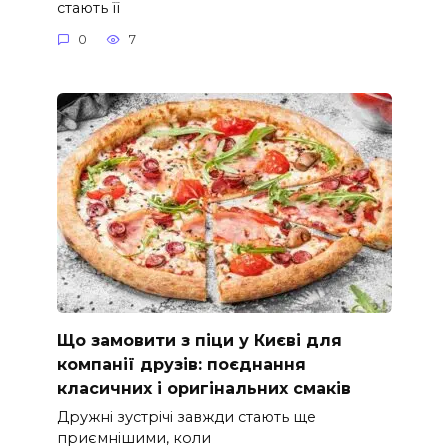
стають її
0
7
Що замовити з піци у Києві для
компанії друзів: поєднання
класичних і оригінальних смаків
Дружні зустрічі завжди стають ще
приємнішими, коли