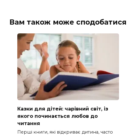
Вам також може сподобатися
Казки для дітей: чарівний світ, із
якого починається любов до
читання
Перші книги, які відкриває дитина, часто