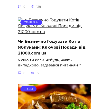
0
129
ТВАРИНИ
Чи Безпечно Годувати Котів
Яблуками: Ключові Поради від
21000.com.ua
Якщо ти коли-небудь, навіть
випадково, задавався питанням: “
0
6
ЛАЙФ