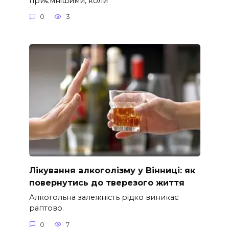
приємнішими, коли
0
3
Лікування алкоголізму у Вінниці: як
повернутись до тверезого життя
Алкогольна залежність рідко виникає
раптово.
0
7