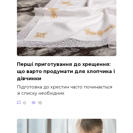
Перші приготування до хрещення:
що варто продумати для хлопчика і
дівчинки
Підготовка до хрестин часто починається
зі списку необхідних
0
15