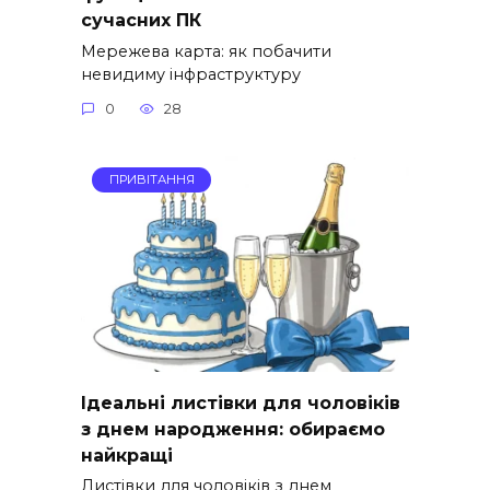
сучасних ПК
Мережева карта: як побачити
невидиму інфраструктуру
0
28
ПРИВІТАННЯ
Ідеальні листівки для чоловіків
з днем народження: обираємо
найкращі
Листівки для чоловіків з днем