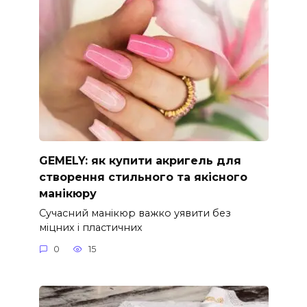
GEMELY: як купити акригель для
створення стильного та якісного
манікюру
Сучасний манікюр важко уявити без
міцних і пластичних
0
15