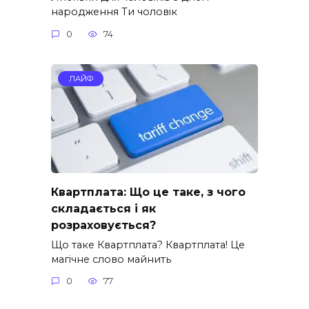
народження Ти чоловік
0
74
ЛАЙФ
Квартплата: Що це таке, з чого
складається і як
розраховується?
Що таке Квартплата? Квартплата! Це
магічне слово майнить
0
77