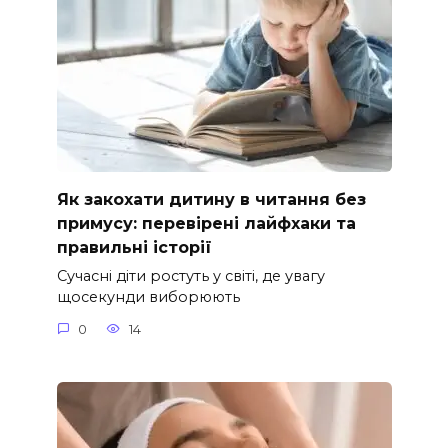
Як закохати дитину в читання без
примусу: перевірені лайфхаки та
правильні історії
Сучасні діти ростуть у світі, де увагу
щосекунди виборюють
0
14