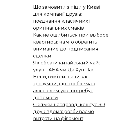
Що замовити з піци у Києві
для компанії друзів:
поєднання класичних і
оригінальних смаків
Как не ошибиться при выборе
квартиры: на что обратить
внимание до подписания
сделки
Як обрати китайський чай:
улун, ГАБА чи Да Хун Пао
Невидимі сигнали: як
зрозуміти, що проблема з
алкоголем уже потребує
допомоги
Скільки насправді коштує 3D
друк вдома: розбираємо
витрати на філамент