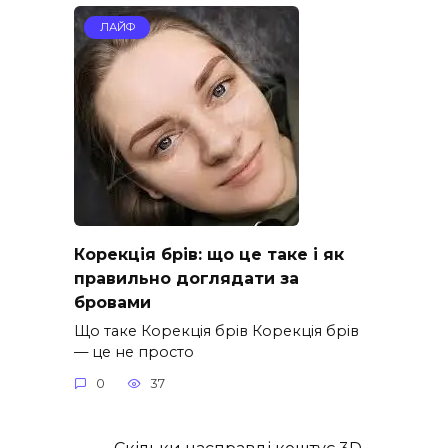
ЛАЙФ
Корекція брів: що це таке і як
правильно доглядати за
бровами
Що таке Корекція брів Корекція брів
— це не просто
0
37