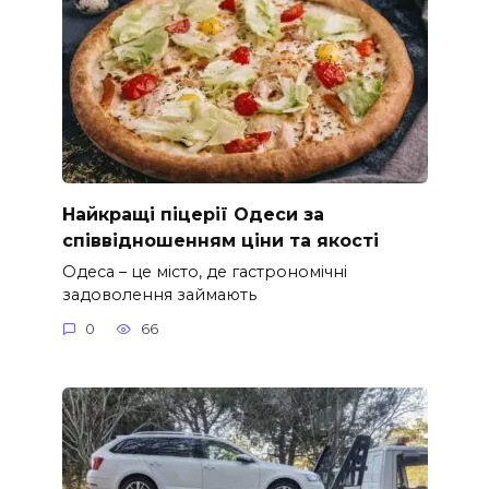
Найкращі піцерії Одеси за
співвідношенням ціни та якості
Одеса – це місто, де гастрономічні
задоволення займають
0
66