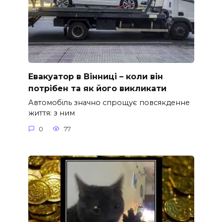
Евакуатор в Вінниці – коли він
потрібен та як його викликати
Автомобіль значно спрощує повсякденне
життя: з ним
0
77