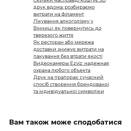
Скільки насправді коштує 3D
друк вдома: розбираємо
витрати на філамент
Лікування алкоголізму у
Вінниці: як повернутись до
тверезого життя
Як ресторан або мережа
доставки знижує витрати на
пакування без втрати якості
Видеокамеры Ezviz: надежная
охрана любого объекта
Друк на прапорах: сучасний
спосіб створення брендованої
та індивідуальної символіки
Вам також може сподобатися