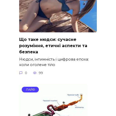
Що таке нюдси: сучасне
розуміння, етичні аспекти та
безпека
Нюдси, інтимність і цифрова епоха:
коли оголене тіло
0
99
ЛАЙФ