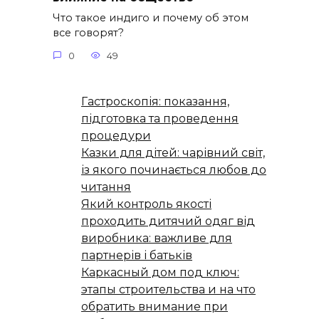
Что такое индиго и почему об этом
все говорят?
0
49
Гастроскопія: показання,
підготовка та проведення
процедури
Казки для дітей: чарівний світ,
із якого починається любов до
читання
Який контроль якості
проходить дитячий одяг від
виробника: важливе для
партнерів і батьків
Каркасный дом под ключ:
этапы строительства и на что
обратить внимание при