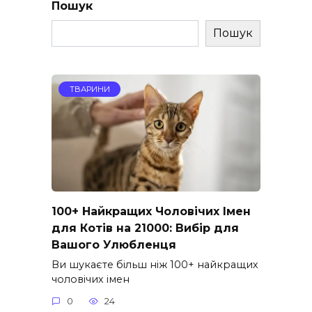
Пошук
Пошук
ТВАРИНИ
100+ Найкращих Чоловічих Імен
для Котів на 21000: Вибір для
Вашого Улюбленця
Ви шукаєте більш ніж 100+ найкращих
чоловічих імен
0
24