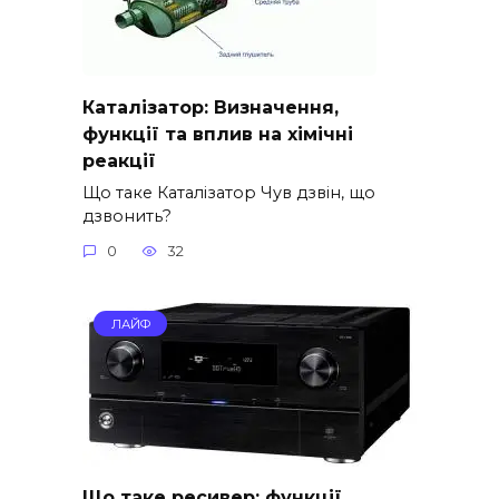
Каталізатор: Визначення,
функції та вплив на хімічні
реакції
Що таке Каталізатор Чув дзвін, що
дзвонить?
0
32
ЛАЙФ
Що таке ресивер: функції,