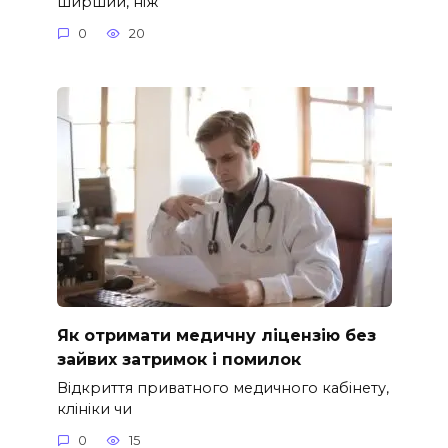
ширший, ніж
0
20
Як отримати медичну ліцензію без
зайвих затримок і помилок
Відкриття приватного медичного кабінету,
клініки чи
0
15