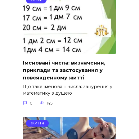
Іменовані числа: визначення,
приклади та застосування у
повсякденному житті
Що таке іменовані числа: занурення у
математику з душею
0
145
ЖИТТЯ