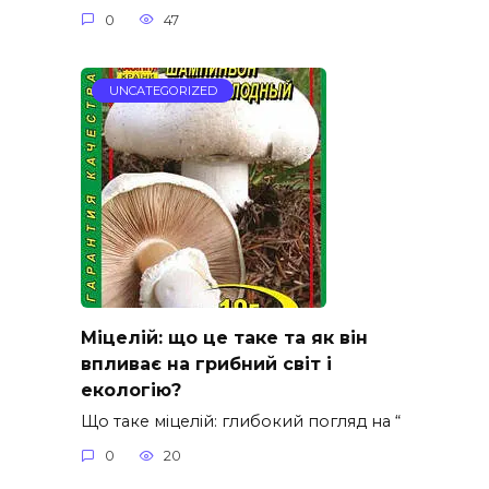
0
47
UNCATEGORIZED
Міцелій: що це таке та як він
впливає на грибний світ і
екологію?
Що таке міцелій: глибокий погляд на “
0
20