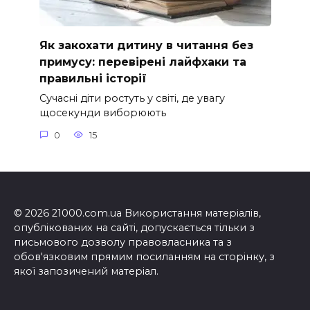
Як закохати дитину в читання без
примусу: перевірені лайфхаки та
правильні історії
Сучасні діти ростуть у світі, де увагу
щосекунди виборюють
0
15
© 2026 21000.com.ua Використання матеріалів,
опублікованих на сайті, допускається тільки з
письмового дозволу правовласника та з
обов'язковим прямим посиланням на сторінку, з
якої запозичений матеріал.