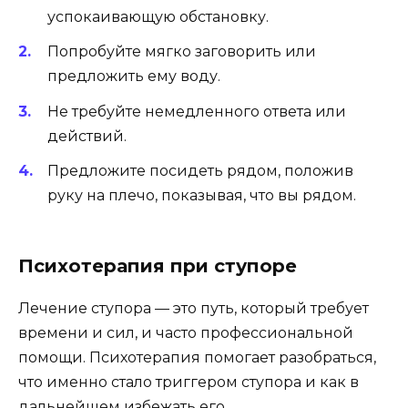
успокаивающую обстановку.
Попробуйте мягко заговорить или
предложить ему воду.
Не требуйте немедленного ответа или
действий.
Предложите посидеть рядом, положив
руку на плечо, показывая, что вы рядом.
Психотерапия при ступоре
Лечение ступора — это путь, который требует
времени и сил, и часто профессиональной
помощи. Психотерапия помогает разобраться,
что именно стало триггером ступора и как в
дальнейшем избежать его.