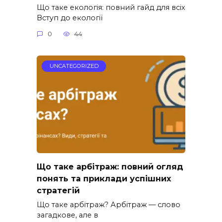
Що таке екологія: повний гайд для всіх
Вступ до екології
0
44
UNCATEGORIZED
Що таке арбітраж: повний огляд
понять та приклади успішних
стратегій
Що таке арбітраж? Арбітраж — слово
загадкове, але в