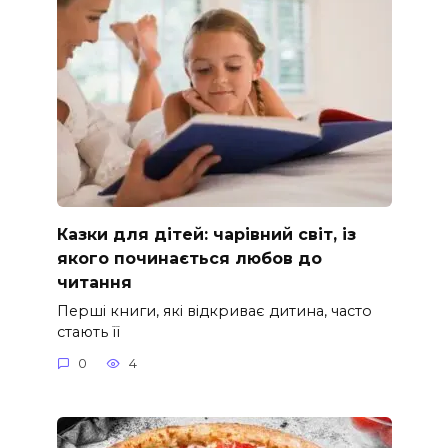
Казки для дітей: чарівний світ, із
якого починається любов до
читання
Перші книги, які відкриває дитина, часто
стають її
0
4