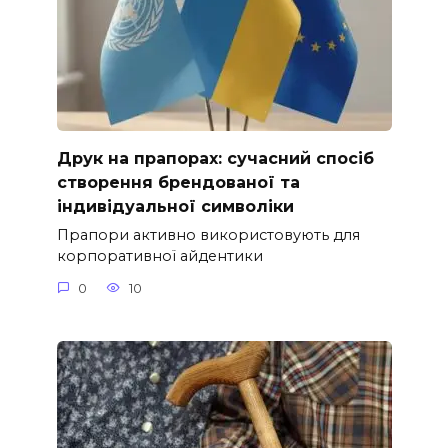
Друк на прапорах: сучасний спосіб
створення брендованої та
індивідуальної символіки
Прапори активно використовують для
корпоративної айдентики
0
10