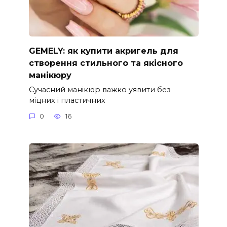
GEMELY: як купити акригель для
створення стильного та якісного
манікюру
Сучасний манікюр важко уявити без
міцних і пластичних
0
16