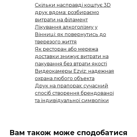
Скільки насправді коштує 3D
друк вдома: розбираємо
витрати на філамент
Лікування алкоголізму у
Вінниці: як повернутись до
тверезого життя
Як ресторан або мережа
доставки знижує витрати на
пакування без втрати якості
Видеокамеры Ezviz: надежная
охрана любого объекта
Друк на прапорах: сучасний
спосіб створення брендованої
та індивідуальної символіки
Вам також може сподобатися