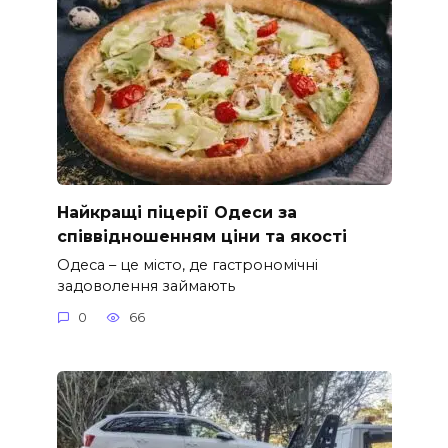
Найкращі піцерії Одеси за
співвідношенням ціни та якості
Одеса – це місто, де гастрономічні
задоволення займають
0
66