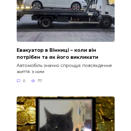
Евакуатор в Вінниці – коли він
потрібен та як його викликати
Автомобіль значно спрощує повсякденне
життя: з ним
0
77