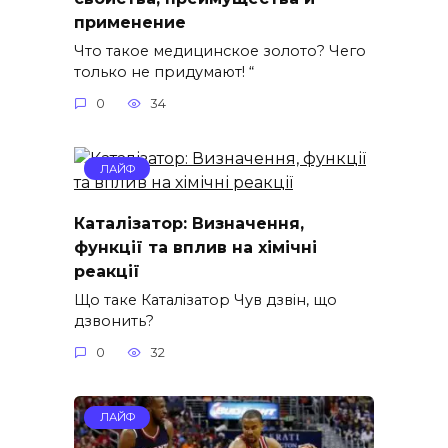
применение
Что такое медицинское золото? Чего
только не придумают! “
0
34
ЛАЙФ
Каталізатор: Визначення,
функції та вплив на хімічні
реакції
Що таке Каталізатор Чув дзвін, що
дзвонить?
0
32
ЛАЙФ