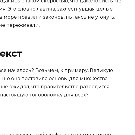
дались с такой скоростью, что даже юристы не
ия. Это словно лавина, захлестнувшая целые
 море правил и законов, пытаясь не утонуть.
гие переживали.
екст
все началось? Возьмем, к примеру, Великую
но она поставила основы для множества
ще ожидал, что правительство разродится
настоящую головоломку для всех?
 завариваешь себе кофе, а по радио диктор