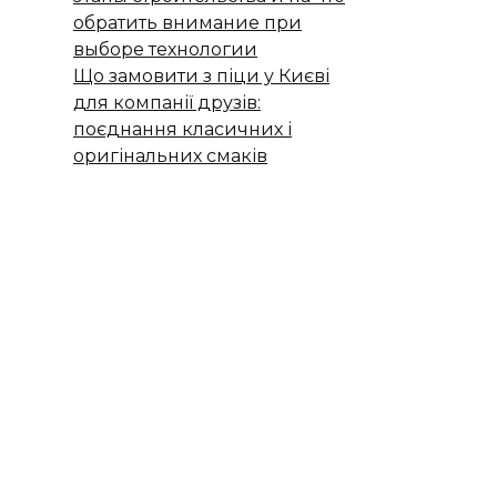
обратить внимание при
выборе технологии
Що замовити з піци у Києві
для компанії друзів:
поєднання класичних і
оригінальних смаків