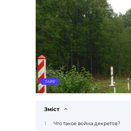
ЛАЙФ
Зміст
Что такое война декретов?