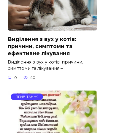
Виділення з вух у котів:
причини, симптоми та
ефективне лікування
Виділення з вух у котів: причини,
симптоми та лікування –
0
40
ПРИВІТАННЯ