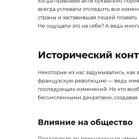
когда правовые акты буквально порож
всегда успевали отследить все измен
страны и заставившая людей плавать в
Не ощущали это на себе? А ведь мно
Исторический конт
Некоторые из нас задумывались, как 
французскую революцию — ведь имен
последующих изменений. Но кто вооб
бесчисленными декретами, создавая 
Влияние на общество
Представьте: ты просыпаешься утром,