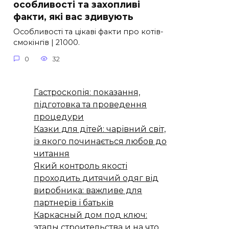
особливості та захопливі
факти, які вас здивують
Особливості та цікаві факти про котів-
смокінгів | 21000.
0
32
Гастроскопія: показання,
підготовка та проведення
процедури
Казки для дітей: чарівний світ,
із якого починається любов до
читання
Який контроль якості
проходить дитячий одяг від
виробника: важливе для
партнерів і батьків
Каркасный дом под ключ:
этапы строительства и на что