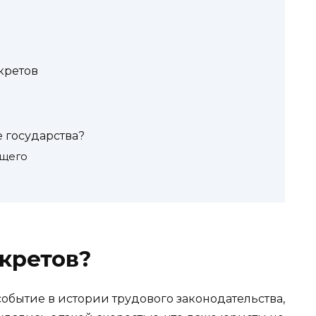
кретов
е государства?
ящего
екретов?
обытие в истории трудового законодательства,