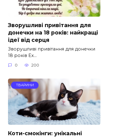
Зворушливі привітання для
донечки на 18 років: найкращі
ідеї від серця
Зворушливі привітання для донечки
18 років Ех…
0
200
ТВАРИНИ
Коти-смокінги: унікальні