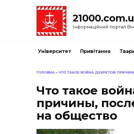
Перейти
до
21000.com.
вмісту
Інформаційний портал Вінн
Університет
Привітання
Твар
ГОЛОВНА
»
ЧТО ТАКОЕ ВОЙНА ДЕКРЕТОВ: ПРИЧИ
Что такое войн
причины, посл
на общество