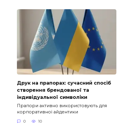
Друк на прапорах: сучасний спосіб
створення брендованої та
індивідуальної символіки
Прапори активно використовують для
корпоративної айдентики
0
10