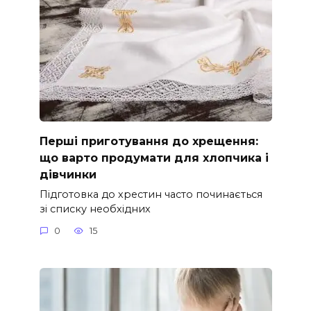
Перші приготування до хрещення:
що варто продумати для хлопчика і
дівчинки
Підготовка до хрестин часто починається
зі списку необхідних
0
15