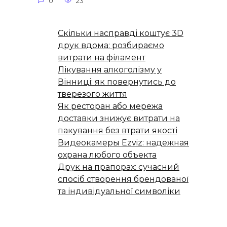
0
23
Скільки насправді коштує 3D
друк вдома: розбираємо
витрати на філамент
Лікування алкоголізму у
Вінниці: як повернутись до
тверезого життя
Як ресторан або мережа
доставки знижує витрати на
пакування без втрати якості
Видеокамеры Ezviz: надежная
охрана любого объекта
Друк на прапорах: сучасний
спосіб створення брендованої
та індивідуальної символіки