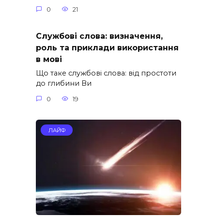
0
21
Службові слова: визначення,
роль та приклади використання
в мові
Що таке службові слова: від простоти
до глибини Ви
0
19
ЛАЙФ