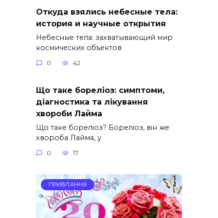
Откуда взялись небесные тела:
история и научные открытия
Небесные тела: захватывающий мир
космических объектов
0
42
Що таке бореліоз: симптоми,
діагностика та лікування
хвороби Лайма
Що таке бореліоз? Бореліоз, він же
хвороба Лайма, у
0
17
ПРИВІТАННЯ