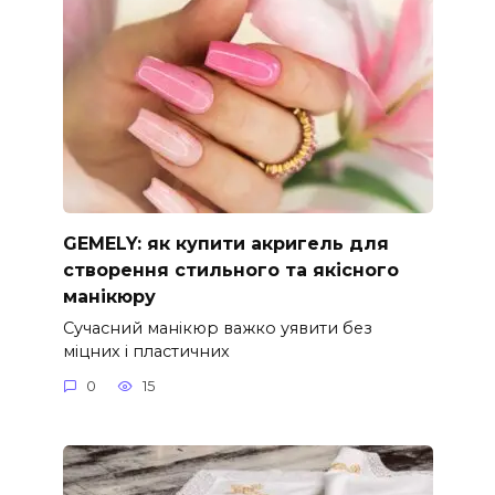
GEMELY: як купити акригель для
створення стильного та якісного
манікюру
Сучасний манікюр важко уявити без
міцних і пластичних
0
15