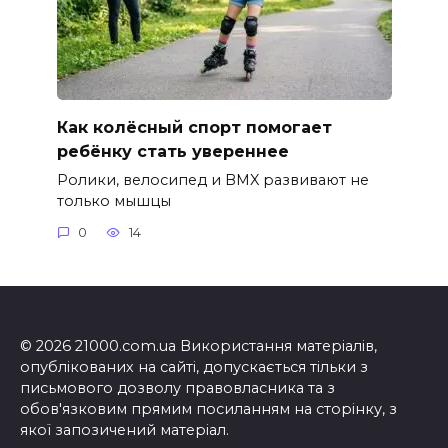
Как колёсный спорт помогает
ребёнку стать увереннее
Ролики, велосипед и BMX развивают не
только мышцы
0
14
© 2026 21000.com.ua Використання матеріалів,
опублікованих на сайті, допускається тільки з
письмового дозволу правовласника та з
обов'язковим прямим посиланням на сторінку, з
якої запозичений матеріал.