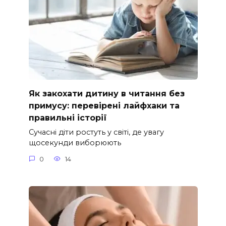
Як закохати дитину в читання без
примусу: перевірені лайфхаки та
правильні історії
Сучасні діти ростуть у світі, де увагу
щосекунди виборюють
0
14