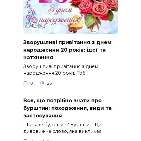
Зворушливі привітання з днем
народження 20 років: ідеї та
натхнення
Зворушливі привітання з днем
народження 20 років Тобі
0
23
Все, що потрібно знати про
бурштин: походження, види та
застосування
Що таке бурштин? Бурштин. Це
дивовижне слово, яке викликає