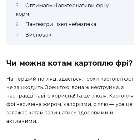
Оптимальні альтернативи фрі у
кормі
Пантеатри і їхня небезпека
Висновок
Чи можна котам картоплю фрі?
На перший погляд, здається: трохи картоплі фрі
не зашкодить. Зрештою, вона ж неотруйна, а
насправді навіть корисна! Та це ілюзія. Картопля
фрі насичена жиром, калоріями, сіллю — усе це
заважає котам залишатись здоровими й
активними.