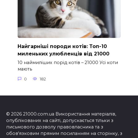
Найгарніші породи котів: Топ-10
миленьких улюбленців від 21000
10 наймиліших порід котів – 21000 Усі коти
мають
0
182
© 2026 21000.com.ua Використання матеріалів,
опублікованих на сайті, допускається тільки з
письмового дозволу правовласника та з
обов'язковим прямим посиланням на сторінку, з