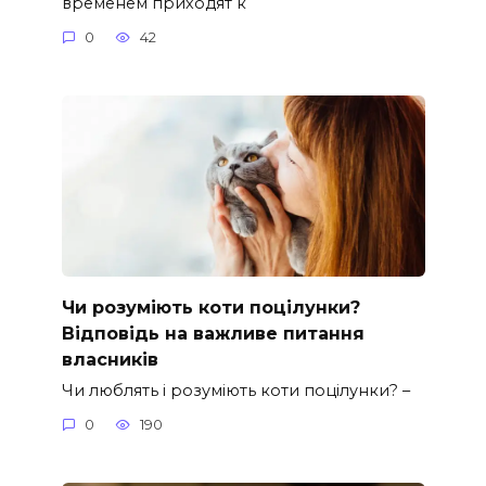
временем приходят к
0
42
Чи розуміють коти поцілунки?
Відповідь на важливе питання
власників
Чи люблять і розуміють коти поцілунки? –
0
190