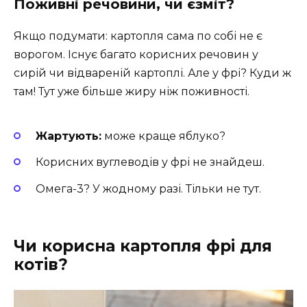
Поживні речовини, чи єзміт?
Якщо подумати: картопля сама по собі не є
ворогом. Існує багато корисних речовин у
сирій чи відвареній картоплі. Але у фрі? Куди ж
там! Тут уже більше жиру ніж поживності.
Жартують:
може краще яблуко?
Корисних вуглеводів у фрі не знайдеш.
Омега-3? У жодному разі. Тільки не тут.
Чи корисна картопля фрі для
котів?