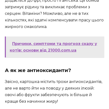
додається до фрі, просто гігантська. Ця бомба
затримує рідину та викликає проблеми з
серцем. Вітаміни? Можливо, але не в тих
кількостях, які здатні компенсувати прасу цього
жирного смаколика.
Причини, симптоми та прогноз сказу у
котів: основи від 21000.com.ua
А як же антиоксиданти?
Звісно, картошка містить трохи антиоксидантів,
але не варто йти на поводу у деяких ілюзій:
овочі або фрукти забезпечують їх більше й
краще без начинки жиру!