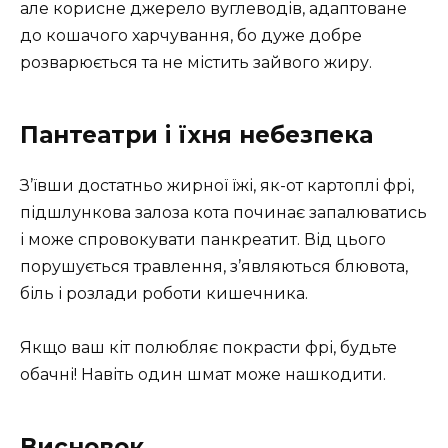
але корисне джерело вуглеводів, адаптоване
до кошачого харчування, бо дуже добре
розварюється та не містить зайвого жиру.
Пантеатри і їхня небезпека
З’ївши достатньо жирної їжі, як-от картоплі фрі,
підшлункова залоза кота починає запалюватись
і може спровокувати панкреатит. Від цього
порушується травлення, з’являються блювота,
біль і розлади роботи кишечника.
Якщо ваш кіт полюбляє покрасти фрі, будьте
обачні! Навіть один шмат може нашкодити.
Висновок