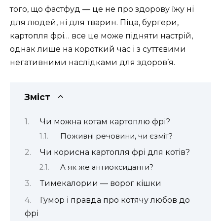
того, що фастфуд — це не про здорову їжу ні
для людей, ні для тварин. Піца, бургери,
картопля фрі… все це може підняти настрій,
однак лише на короткий час і з суттєвими
негативними наслідками для здоров’я.
Зміст
Чи можна котам картоплю фрі?
Поживні речовини, чи єзміт?
Чи корисна картопля фрі для котів?
А як же антиоксиданти?
Тимекалории — ворог кішки
Гумор і правда про котячу любов до
фрі