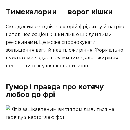
Тимекалории — ворог кішки
Складовий сендвіч з калорій фрі, жиру й натрію
наповнює раціон кішки лише шкідливими
речовинами. Це може спровокувати
збільшення ваги й навіть ожиріння. Формально,
пухкі котики здаються милими, але ожиріння
несе величезну кількість ризиків.
Гумор і правда про котячу
любов до фрі