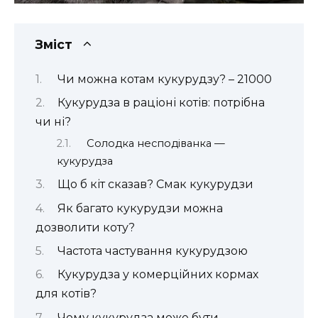
Зміст
Чи можна котам кукурудзу? – 21000
Кукурудза в раціоні котів: потрібна
чи ні?
Солодка несподіванка —
кукурудза
Що б кіт сказав? Смак кукурудзи
Як багато кукурудзи можна
дозволити коту?
Частота частування кукурудзою
Кукурудза у комерційних кормах
для котів?
Чому кукурудза може бути