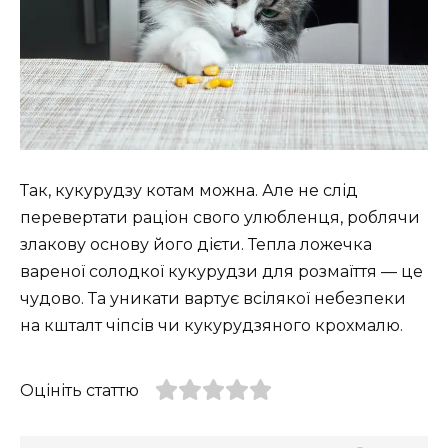
Так, кукурудзу котам можна. Але не слід
перевертати раціон свого улюбленця, роблячи
злакову основу його дієти. Тепла ложечка
вареної солодкої кукурудзи для розмаїття — це
чудово. Та уникати вартує всілякої небезпеки
на кшталт чіпсів чи кукурудзяного крохмалю.
Оцініть статтю