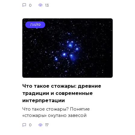
0
13
ЛАЙФ
Что такое стожары: древние
традиции и современные
интерпретации
Что такое стожары? Понятие
«стожары» окутано завесой
0
17