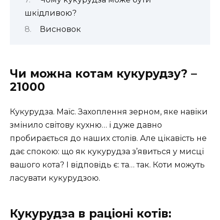
шкідливою?
Висновок
Чи можна котам кукурудзу? –
21000
Кукурудза. Маїс. Захоплення зерном, яке навіки
змінило світову кухню… і дуже давно
пробирається до наших столів. Але цікавість не
дає спокою: що як кукурудза з’явиться у мисці
вашого кота? І відповідь є: та… так. Коти можуть
ласувати кукурудзою.
Кукурудза в раціоні котів: