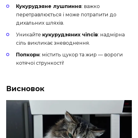
Кукурудзяне лушпиння
: важко
перетравлюється і може потрапити до
дихальних шляхів.
Уникайте
кукурудзяних чіпсів
: надмірна
сіль викликає зневоднення.
Попкорн
: містить цукор та жир — вороги
котячої стрункості!
Висновок