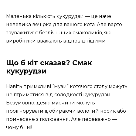
Маленька кількість кукурудзи — це наче
невелика вечірка для вашого кота. Але варто
зауважити: є безліч інших смаколиків, які
виробники вважають відповіднішими.
Що б кіт сказав? Смак
кукурудзи
Навіть примхливі “музи” котячого столу можуть
не втриматися від солодкості кукурудзи.
Безумовно, деякі мурчики можуть
проігнорувати її, обираючи вологий носик або
принесене з полювання. Але переважно —
чому б і ні!