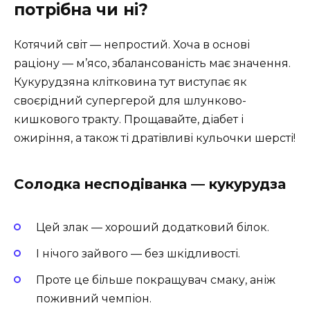
потрібна чи ні?
Котячий світ — непростий. Хоча в основі
раціону — м’ясо, збалансованість має значення.
Кукурудзяна клітковина тут виступає як
своєрідний супергерой для шлунково-
кишкового тракту. Прощавайте, діабет і
ожиріння, а також ті дратівливі кульочки шерсті!
Солодка несподіванка — кукурудза
Цей злак — хороший додатковий білок.
І нічого зайвого — без шкідливості.
Проте це більше покращувач смаку, аніж
поживний чемпіон.