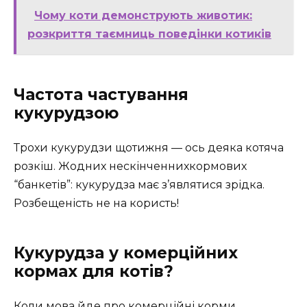
Чому коти демонструють животик:
розкриття таємниць поведінки котиків
Частота частування
кукурудзою
Трохи кукурудзи щотижня — ось деяка котяча
розкіш. Жодних нескінченнихкормових
“банкетів”: кукурудза має з’являтися зрідка.
Розбещеність не на користь!
Кукурудза у комерційних
кормах для котів?
Коли мова йде про комерційні корми,