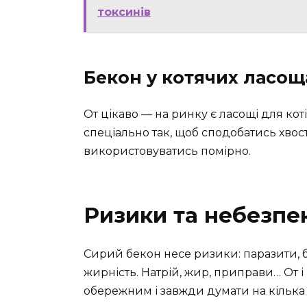
токсинів
Бекон у котячих ласощ
От цікаво — на ринку є ласощі для кот
спеціально так, щоб сподобатись хвос
використовуватись помірно.
Ризики та небезпе
Сирий бекон несе ризики: паразити, 
жирність. Натрій, жир, приправи… От і
обережним і завжди думати на кілька