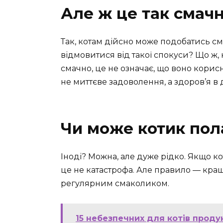
Але ж це так смачн
Так, котам дійсно може подобатись см
відмовитися від такої спокуси? Що ж
смачно, це не означає, що воно корис
не миттєве задоволення, а здоров’я в
Чи може котик пол
Іноді? Можна, але дуже рідко. Якщо к
це не катастрофа. Але правило — кра
регулярним смаколиком.
15 небезпечних для котів продук