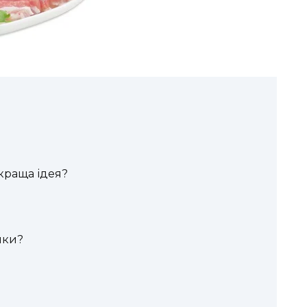
0
краща ідея?
шки?