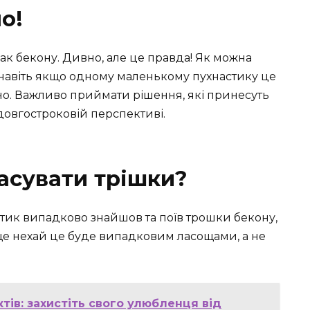
о!
ак бекону. Дивно, але це правда! Як можна
, навіть якщо одному маленькому пухнастику це
но. Важливо приймати рішення, які принесуть
 довгостроковій перспективі.
асувати трішки?
отик випадково знайшов та поїв трошки бекону,
ще нехай це буде випадковим ласощами, а не
тів: захистіть свого улюбленця від