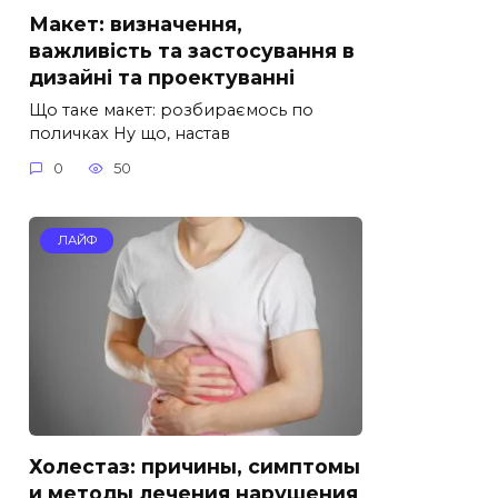
Макет: визначення,
важливість та застосування в
дизайні та проектуванні
Що таке макет: розбираємось по
поличках Ну що, настав
0
50
ЛАЙФ
Холестаз: причины, симптомы
и методы лечения нарушения