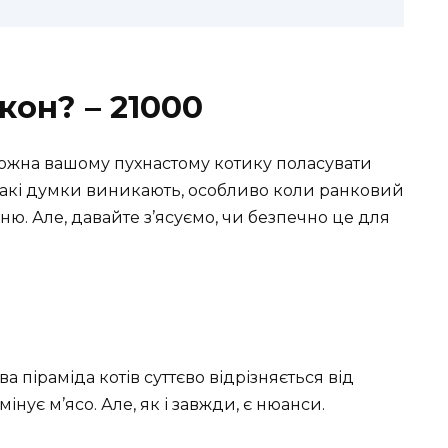
кон? – 21000
ожна вашому пухнастому котику поласувати
Такі думки виникають, особливо коли ранковий
ю. Але, давайте з’ясуємо, чи безпечно це для
а піраміда котів суттєво відрізняється від
інує м’ясо. Але, як і завжди, є нюанси.