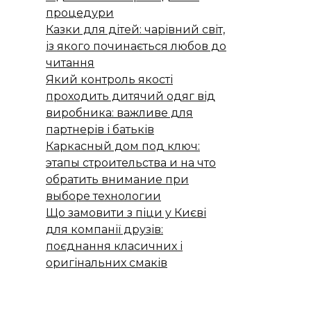
процедури
Казки для дітей: чарівний світ,
із якого починається любов до
читання
Який контроль якості
проходить дитячий одяг від
виробника: важливе для
партнерів і батьків
Каркасный дом под ключ:
этапы строительства и на что
обратить внимание при
выборе технологии
Що замовити з піци у Києві
для компанії друзів:
поєднання класичних і
оригінальних смаків