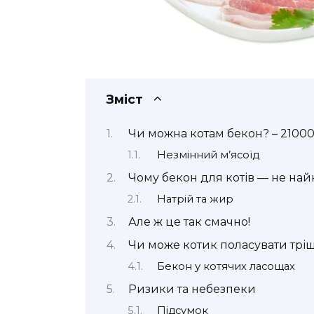
Зміст
Чи можна котам бекон? – 2100
Незмінний м’ясоїд
Чому бекон для котів — не най
Натрій та жир
Але ж це так смачно!
Чи може котик поласувати трі
Бекон у котячих ласощах
Ризики та небезпеки
Підсумок