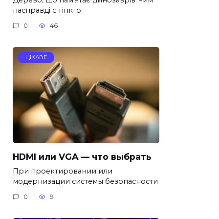
насправді є гінкго
0
46
ЦІКАВЕ
HDMI или VGA — что выбрать
При проектировании или
модернизации системы безопасности
0
9