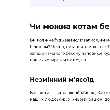
Чи можна котам бе
Ви коли-небудь замислювалися, чи м
беконом? Чесно, питання хвилююче! 
запах смаженого бекону наповнює кухн
наших чотириногих друзів.
Незмінний м’ясоїд
Ваш котик — справжній м’ясоїд. Харчов
наших, людських. У їхньому раціоні дом