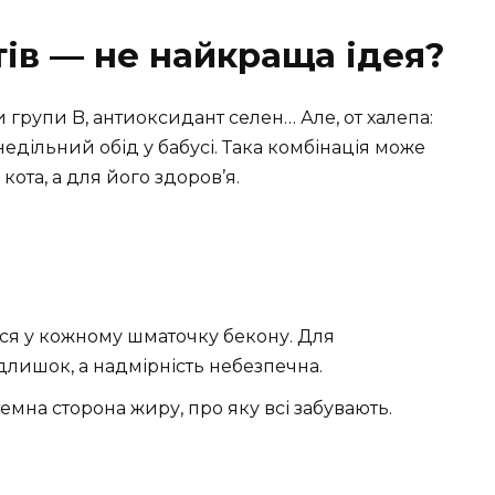
тів — не найкраща ідея?
ни групи B, антиоксидант селен… Але, от халепа:
недільний обід у бабусі. Така комбінація може
кота, а для його здоров’я.
ься у кожному шматочку бекону. Для
длишок, а надмірність небезпечна.
мна сторона жиру, про яку всі забувають.