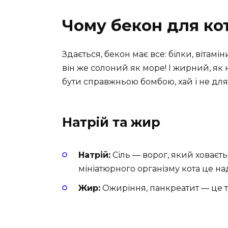
Чому бекон для ко
Здається, бекон має все: білки, вітамі
він же солоний як море! І жирний, як 
бути справжньою бомбою, хай і не для 
Натрій та жир
Натрій:
Сіль — ворог, який ховаєт
мініатюрного організму кота це на
Жир:
Ожиріння, панкреатит — це те