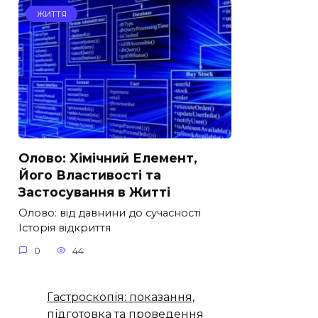
ЖИТТЯ
Олово: Хімічний Елемент,
Його Властивості та
Застосування в Житті
Олово: від давнини до сучасності
Історія відкриття
0
44
Гастроскопія: показання,
підготовка та проведення