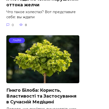
оттока желчи
Что такое холестаз? Вот представьте
себе: вы ждали
0
8
ЛАЙФ
Гінкго Білоба: Користь,
Властивості та Застосування
в Сучасній Медіцині
Дерево, що пам’ятає динозаврів: чим