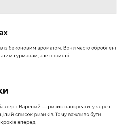
ах
ів із беконовим ароматом. Вони часто оброблені
татим гурманам, але повинні
ки
бактерії. Варений — ризик панкреатиту через
 цілий список ризиків. Тому важливо бути
 кроків вперед.