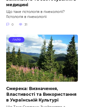
медицині
Що таке гістологія в гінекології?
Гістологія в гінекології
0
31
ЛАЙФ
Смерека: Визначення,
Властивості та Використання
в Українській Культурі
Що Таке Смерека: Знайомство з