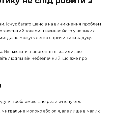
тику не слід робити з
они. Існує багато шансів на виникнення проблем
кщо хвостатий товариш вживає його у великих
а мигдалю можуть легко спричинити задуху.
. Він містить ціаногенні глікозиди, що
віть людям він небезпечний, що вже про
я
дуть проблемою, але ризики існують.
к мигдальне молоко або олія, але лише в малих