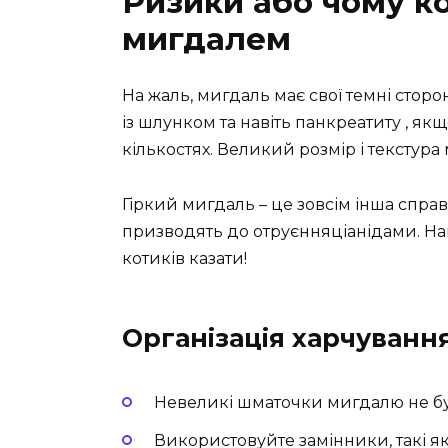
Ризики або чому ко
мигдалем
На жаль, мигдаль має свої темні стор
із шлунком та навіть панкреатиту , я
кількостях. Великий розмір і текстур
Гіркий мигдаль – це зовсім інша справа
призводять до отруєнняціанідами. На
котиків казати!
Організація харчуванн
Невеликі шматочки мигдалю не бу
Використовуйте замінники, такі я