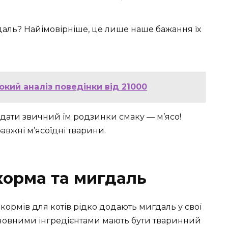
аль? Найімовірніше, це лише наше бажання їх
окий аналіз поведінки від 21000
 дати звичний їм родзинки смаку — м’ясо!
вжні м’ясоїдні тварини.
корма та мигдаль
кормів для котів рідко додають мигдаль у свої
сновними інгредієнтами мають бути тваринний