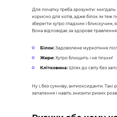
Для початку треба зрозуміти: мигдаль м
корисно для котів, адже білок їм теж
зберегти хутро гладким і блискучим, я
Вона відповідає за здорове травлення
Білок:
Задоволене муркотіння післ
Жири:
Хутро блищить і не тільки!
Клітковина:
Шлях до світу без зап
Ну і, без сумніву, антиоксиданти. Такі
запалення і навіть знизити ризик розв