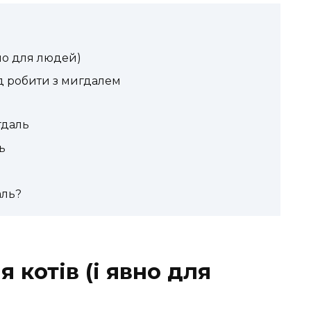
но для людей)
д робити з мигдалем
гдаль
ь
аль?
котів (і явно для