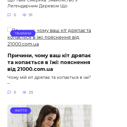
Легендарним Деревом Що
0
91
ТВАРИНИ
Причини, чому ваш кіт дряпає
та копається в їжі: пояснення
від 21000.com.ua
Чому мій кіт дряпає та копається в їжі?
–
0
25
ЖИТТЯ