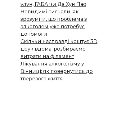
улун, ГАБА чи Да Хун Пао
Невидимі сигнали: як
зрозуміти, що проблема з
алкоголем уже потребує
допомоги
Скільки насправді коштує 3D
друк вдома: розбираємо
витрати на філамент
Лікування алкоголізму у
Вінниці: як повернутись до
тверезого життя