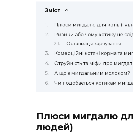
Зміст
Плюси мигдалю для котів (і яв
Ризики або чому котику не слі
Організація харчування
Комерційні котячі корма та ми
Отруйність та міфи про мигдал
А що з мигдальним молоком?
Чи подобається котикам мигд
Плюси мигдалю для 
людей)