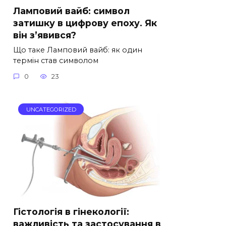
Ламповий вайб: символ
затишку в цифрову епоху. Як
він з’явився?
Що таке Ламповий вайб: як один
термін став символом
0
23
UNCATEGORIZED
Гістологія в гінекології:
важливість та застосування в