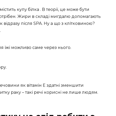
істить купу білка . В теорії, це може бути
 потрібен. Жири в складі мигдалю допомагають
к відразу після SPA. Ну а що з клітковиною?
.
я їжі можливо саме через нього.
ору.
 речовини як вітамін Е здатні зменшити
итку раку – такі речі корисні не лише людям.