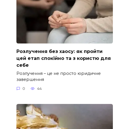
Розлучення без хаосу: як пройти
цей етап спокійно та з користю для
себе
Розлучення – це не просто юридичне
завершення
0
44