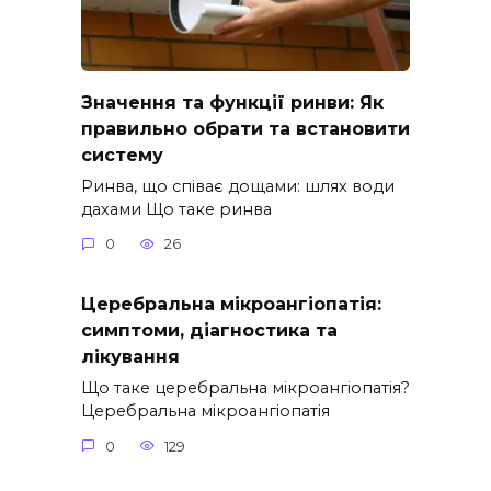
Значення та функції ринви: Як
правильно обрати та встановити
систему
Ринва, що співає дощами: шлях води
дахами Що таке ринва
0
26
Церебральна мікроангіопатія:
симптоми, діагностика та
лікування
Що таке церебральна мікроангіопатія?
Церебральна мікроангіопатія
0
129