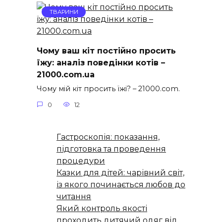
ТВАРИНИ
Чому ваш кіт постійно просить
їжу: аналіз поведінки котів –
21000.com.ua
Чому мій кіт просить їжі? – 21000.com.
0
12
Гастроскопія: показання,
підготовка та проведення
процедури
Казки для дітей: чарівний світ,
із якого починається любов до
читання
Який контроль якості
проходить дитячий одяг від