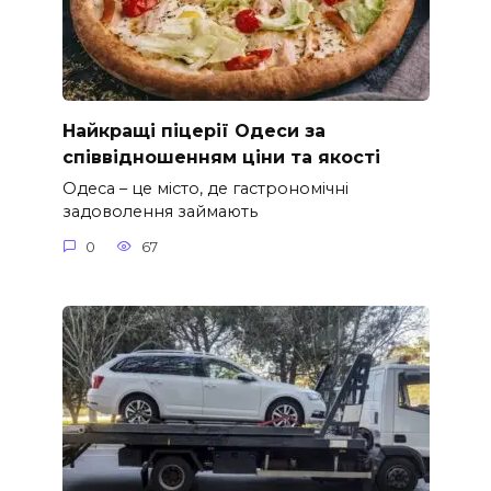
Найкращі піцерії Одеси за
співвідношенням ціни та якості
Одеса – це місто, де гастрономічні
задоволення займають
0
67