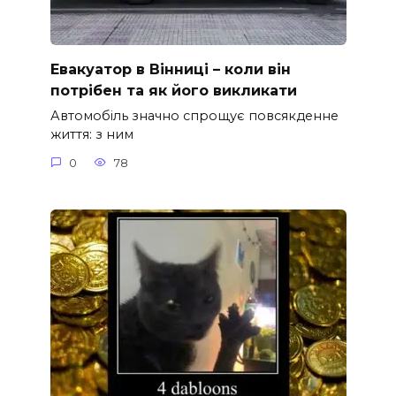
Евакуатор в Вінниці – коли він
потрібен та як його викликати
Автомобіль значно спрощує повсякденне
життя: з ним
0
78