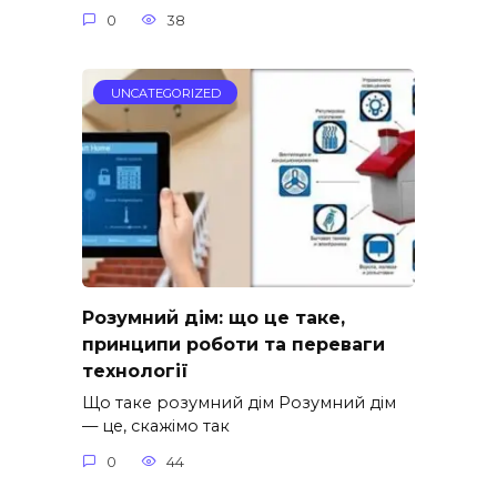
0
38
UNCATEGORIZED
Розумний дім: що це таке,
принципи роботи та переваги
технології
Що таке розумний дім Розумний дім
— це, скажімо так
0
44