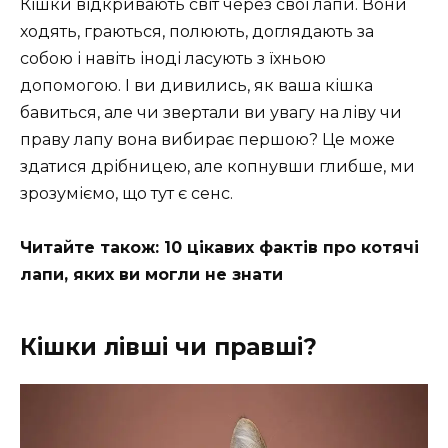
Кішки відкривають світ через свої лапи. Вони
ходять, граються, полюють, доглядають за
собою і навіть іноді ласують з їхньою
допомогою. І ви дивились, як ваша кішка
бавиться, але чи звертали ви увагу на ліву чи
праву лапу вона вибирає першою? Це може
здатися дрібницею, але копнувши глибше, ми
зрозуміємо, що тут є сенс.
Читайте також: 10 цікавих фактів про котячі
лапи, яких ви могли не знати
Кішки лівші чи правші?