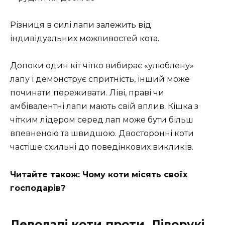
Різниця в силі лапи залежить від
індивідуальних можливостей кота.
Допоки один кіт чітко вибирає «улюблену»
лапу і демонструє спритність, інший може
починати переживати. Ліві, праві чи
амбівалентні лапи мають свій вплив. Кішка з
чітким лідером серед лап може бути більш
впевненою та швидшою. Двосторонні коти
частіше схильні до поведінкових викликів.
Читайте також: Чому коти місять своїх
господарів?
Леволапі коти проти. Ліворукі