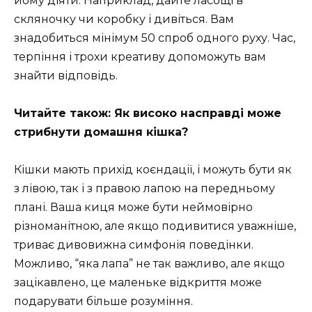
йому діяти. Наприклад, дайте ласощі в
скляночку чи коробку і дивіться. Вам
знадобиться мінімум 50 спроб одного руху. Час,
терпіння і трохи креативу допоможуть вам
знайти відповідь.
Читайте також: Як високо насправді може
стрибнути домашня кішка?
Кішки мають прихід коєндації, і можуть бути як
з лівою, так і з правою лапою на передньому
плані. Ваша киця може бути неймовірно
різноманітною, але якщо подивитися уважніше,
триває дивовижна симфонія поведінки.
Можливо, “яка лапа” не так важливо, але якщо
зацікавлено, це маленьке відкриття може
подарувати більше розуміння.