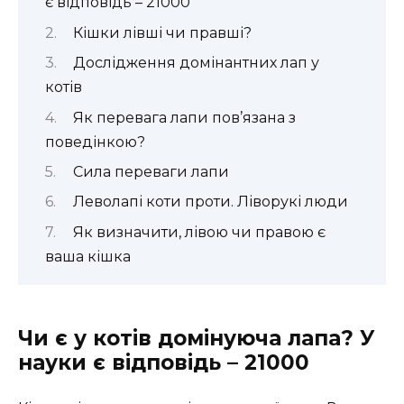
є відповідь – 21000
Кішки лівші чи правші?
Дослідження домінантних лап у
котів
Як перевага лапи пов’язана з
поведінкою?
Сила переваги лапи
Леволапі коти проти. Ліворукі люди
Як визначити, лівою чи правою є
ваша кішка
Чи є у котів домінуюча лапа? У
науки є відповідь – 21000