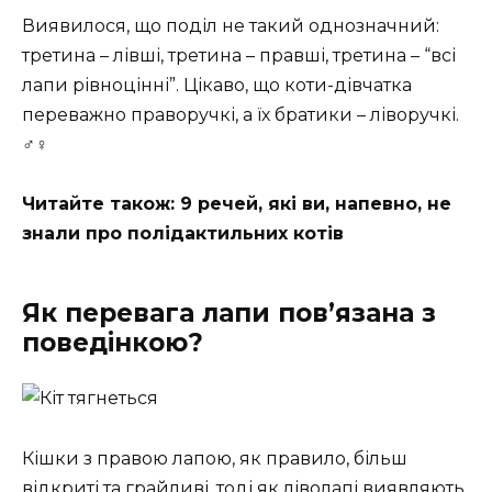
Виявилося, що поділ не такий однозначний:
третина – лівші, третина – правші, третина – “всі
лапи рівноцінні”. Цікаво, що коти-дівчатка
переважно праворучкі, а їх братики – ліворучкі.
♂️♀️
Читайте також: 9 речей, які ви, напевно, не
знали про полідактильних котів
Як перевага лапи пов’язана з
поведінкою?
Кішки з правою лапою, як правило, більш
відкриті та грайливі, тоді як ліволапі виявляють