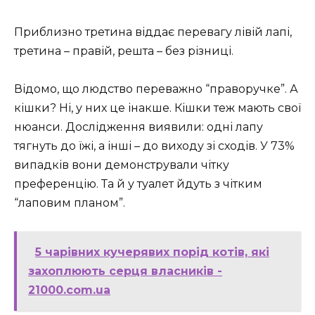
Приблизно третина віддає перевагу лівій лапі,
третина – правій, решта – без різниці.
Відомо, що людство переважно “праворучке”. А
кішки? Ні, у них це інакше. Кішки теж мають свої
нюанси. Дослідження виявили: одні лапу
тягнуть до їжі, а інші – до виходу зі сходів. У 73%
випадків вони демонстрували чітку
преференцію. Та й у туалет йдуть з чітким
“лаповим планом”.
5 чарівних кучерявих порід котів, які
захоплюють серця власників -
21000.com.ua