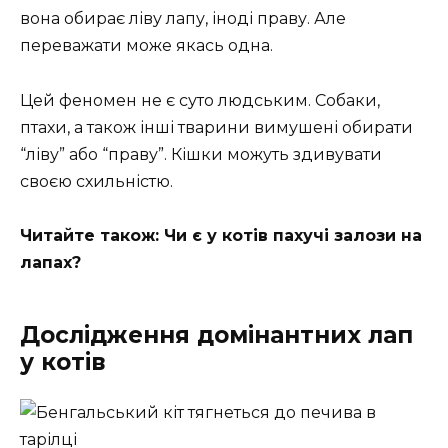
вона обирає ліву лапу, іноді праву. Але
переважати може якась одна.
Цей феномен не є суто людським. Собаки,
птахи, а також інші тварини вимушені обирати
“ліву” або “праву”. Кішки можуть здивувати
своєю схильністю.
Читайте також: Чи є у котів пахучі залози на
лапах?
Дослідження домінантних лап
у котів