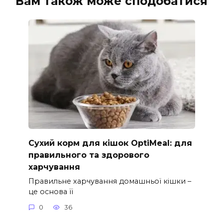
Вам також може сподобатися
Сухий корм для кішок OptiMeal: для
правильного та здорового
харчування
Правильне харчування домашньої кішки –
це основа її
0
36