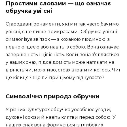
Простими словами — що означає
обручка уві сні
Стародавні орнаменти, які ми так часто бачимо
уві сні, є не лише прикрасами . Обручка уві сні
символізує зв’язок — з коханою людиною, з
певною ідеєю або навіть із собою. Вона означає
завершеність і цілісність. Коли вона з’являється
у ваших снах, підсвідомість може натякати на
вірність чи, можливо, страх втратити когось. Чиї
це кільця? Що ви при цьому відчуваєте?
Символічна природа обручки
У різних культурах обручка уособлює угоди,
духовні союзи й навіть клятви перед собою. У
наших снах вона формується із глибоких