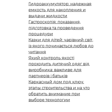
Гидроаккумулятор: надежная
емкость для накопления и
выдачи жидкости
Гастроскопія: показання,
підготовка та проведення
процедури
Казки для дітей: чарівний світ,
із якого починається любов до
читання
Який контроль якості
проходить дитячий одяг від
виробника: важливе для
партнерів і батьків
Каркасный дом под ключ:
этапы строительства и на что
обратить внимание при
выборе технологии