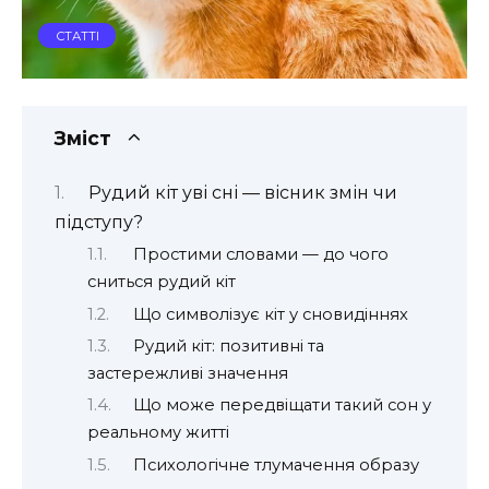
СТАТТІ
Зміст
Рудий кіт уві сні — вісник змін чи
підступу?
Простими словами — до чого
сниться рудий кіт
Що символізує кіт у сновидіннях
Рудий кіт: позитивні та
застережливі значення
Що може передвіщати такий сон у
реальному житті
Психологічне тлумачення образу