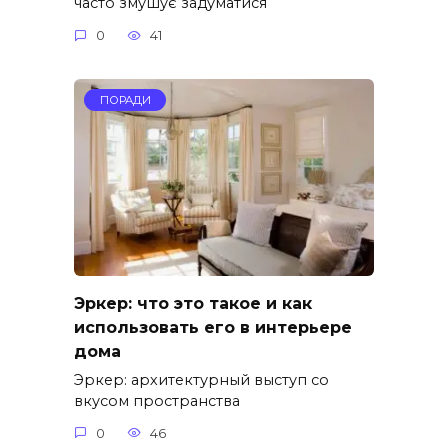
часто змушує задуматися
0
41
ПОРАДИ
Эркер: что это такое и как
использовать его в интерьере
дома
Эркер: архитектурный выступ со
вкусом пространства
0
46