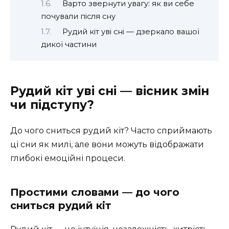
Варто звернути увагу: як ви себе
почували після сну
Рудий кіт уві сні — дзеркало вашої
дикої частини
Рудий кіт уві сні — вісник змін
чи підступу?
До чого сниться рудий кіт? Часто сприймають
ці сни як милі, але вони можуть відображати
глибокі емоційні процеси.
Простими словами — до чого
сниться рудий кіт