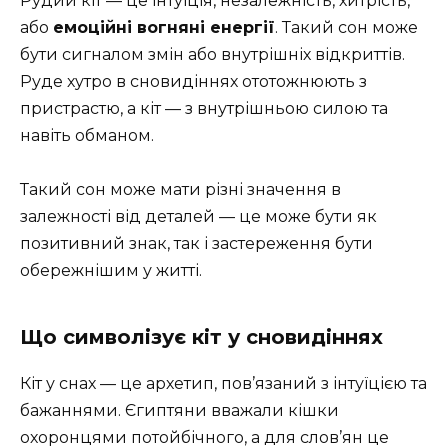
Рудий кіт — це інтуїція, незалежність, хитрість,
або
емоційні вогняні енергії
. Такий сон може
бути сигналом змін або внутрішніх відкриттів.
Руде хутро в сновидіннях ототожнюють з
пристрастю, а кіт — з внутрішньою силою та
навіть обманом.
Такий сон може мати різні значення в
залежності від деталей — це може бути як
позитивний знак, так і застереження бути
обережнішим у житті.
Що символізує кіт у сновидіннях
Кіт у снах — це архетип, пов’язаний з інтуїцією та
бажаннями. Єгиптяни вважали кішки
охоронцями потойбічного, а для слов’ян це