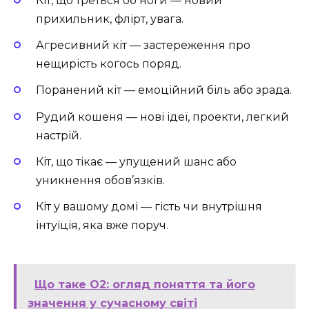
Кіт, що треться об ноги — новий
прихильник, флірт, увага.
Агресивний кіт — застереження про
нещирість когось поряд.
Поранений кіт — емоційний біль або зрада.
Рудий кошеня — нові ідеї, проекти, легкий
настрій.
Кіт, що тікає — упущений шанс або
уникнення обов’язків.
Кіт у вашому домі — гість чи внутрішня
інтуїція, яка вже поруч.
Що таке O2: огляд поняття та його
значення у сучасному світі