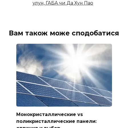
улун, ГАБА чи Да Хун Пао
Вам також може сподобатися
Монокристаллические vs
поликристаллические панели: