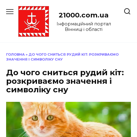
Перейти
до
21000.com.ua
вмісту
Інформаційний портал
Вінниці і області
ГОЛОВНА
»
ДО ЧОГО СНИТЬСЯ РУДИЙ КІТ: РОЗКРИВАЄМО
ЗНАЧЕННЯ І СИМВОЛІКУ СНУ
До чого сниться рудий кіт:
розкриваємо значення і
символіку сну