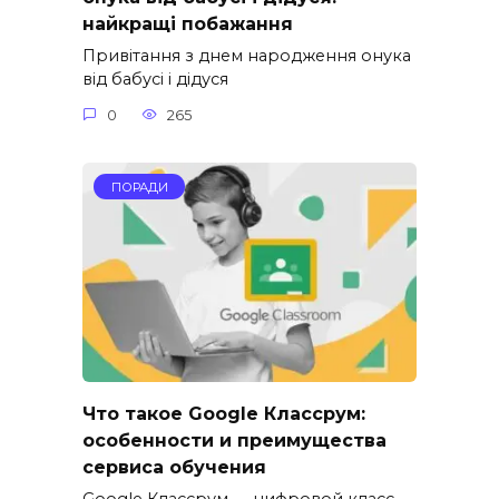
найкращі побажання
Привітання з днем народження онука
від бабусі і дідуся
0
265
ПОРАДИ
Что такое Google Классрум:
особенности и преимущества
сервиса обучения
Google Классрум — цифровой класс