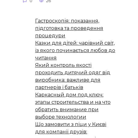
0
26
Гастроскопія: показання,
підготовка та проведення
процедури
Казки для дітей: чарівний світ,
із якого починається любов до
читання
Який контроль якості
проходить дитячий одяг від
виробника: важливе для
партнерів і батьків
Каркасный дом под ключ:
этапы строительства и на что
обратить внимание при
выборе технологии
Що замовити з піци у Києві
для компанії друзів: