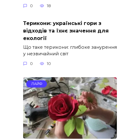
0
18
Терикони: українські гори з
відходів та їхнє значення для
екології
Що таке терикони: глибоке занурення
у незвичайний світ
0
10
ЛАЙФ