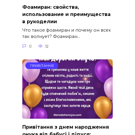
Фоамиран: свойства,
использование и преимущества
в рукоделии
Что такое фоамиран и почему он всех
так волнует? Фоамиран…
0
12
ПРИВІТАННЯ
Привітання з днем народження
онука від бабусі і дідуся: