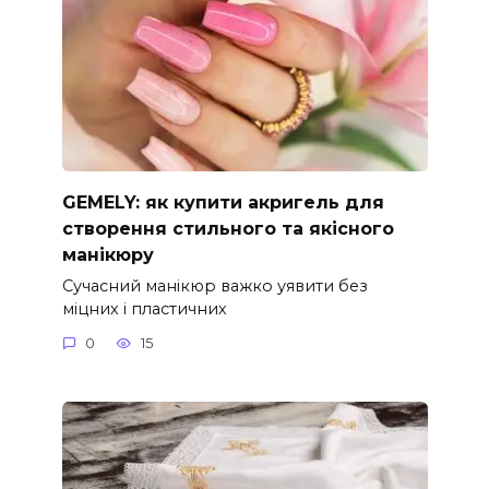
GEMELY: як купити акригель для
створення стильного та якісного
манікюру
Сучасний манікюр важко уявити без
міцних і пластичних
0
15