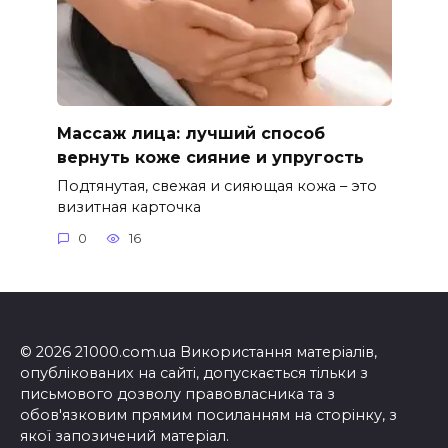
Массаж лица: лучший способ
вернуть коже сияние и упругость
Подтянутая, свежая и сияющая кожа – это
визитная карточка
0
16
© 2026 21000.com.ua Використання матеріалів,
опублікованих на сайті, допускається тільки з
письмового дозволу правовласника та з
обов'язковим прямим посиланням на сторінку, з
якої запозичений матеріал.