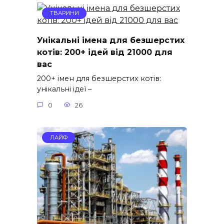
ТВАРИНИ
Унікальні імена для безшерстих
котів: 200+ ідей від 21000 для
вас
200+ імен для безшерстих котів:
унікальні ідеї –
0
26
ЛАЙФ