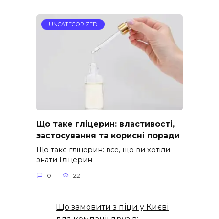
UNCATEGORIZED
Що таке гліцерин: властивості,
застосування та корисні поради
Що таке гліцерин: все, що ви хотіли
знати Гліцерин
0
22
Що замовити з піци у Києві
для компанії друзів: