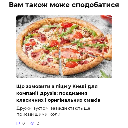
Вам також може сподобатися
Що замовити з піци у Києві для
компанії друзів: поєднання
класичних і оригінальних смаків
Дружні зустрічі завжди стають ще
приємнішими, коли
0
2