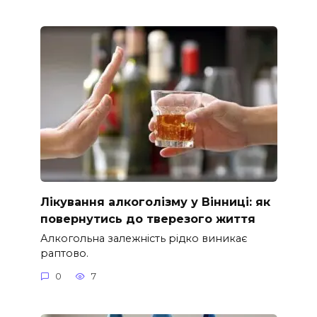
Лікування алкоголізму у Вінниці: як
повернутись до тверезого життя
Алкогольна залежність рідко виникає
раптово.
0
7