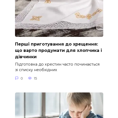
Перші приготування до хрещення:
що варто продумати для хлопчика і
дівчинки
Підготовка до хрестин часто починається
зі списку необхідних
0
15