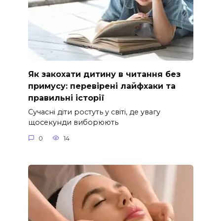
Як закохати дитину в читання без
примусу: перевірені лайфхаки та
правильні історії
Сучасні діти ростуть у світі, де увагу
щосекунди виборюють
0
14