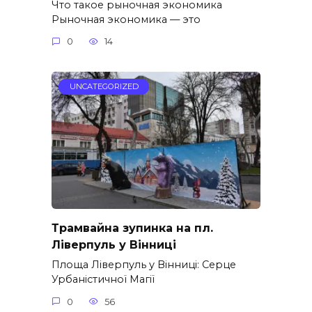
Что такое рыночная экономика
Рыночная экономика — это
0
14
UNCATEGORIZED
Трамвайна зупинка на пл.
Ліверпуль у Вінниці
Площа Ліверпуль у Вінниці: Серце
Урбаністичної Магії
0
56