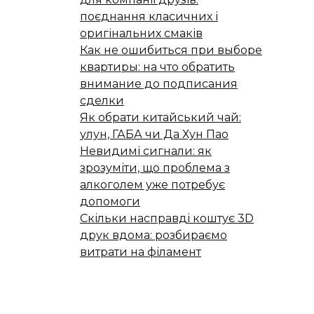
поєднання класичних і
оригінальних смаків
Как не ошибиться при выборе
квартиры: на что обратить
внимание до подписания
сделки
Як обрати китайський чай:
улун, ГАБА чи Да Хун Пао
Невидимі сигнали: як
зрозуміти, що проблема з
алкоголем уже потребує
допомоги
Скільки насправді коштує 3D
друк вдома: розбираємо
витрати на філамент