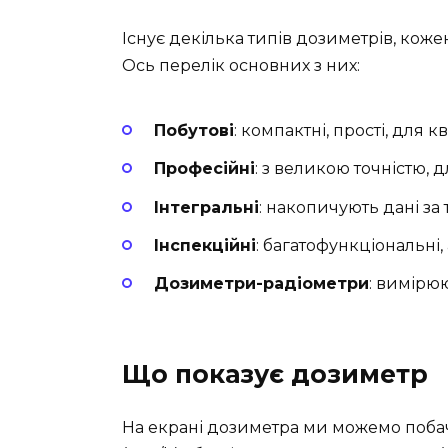
Існує декілька типів дозиметрів, коже
Ось перелік основних з них:
Побутові
: компактні, прості, для к
Професійні
: з великою точністю, 
Інтегральні
: накопичують дані за
Інспекційні
: багатофункціональні
Дозиметри-радіометри
: вимірюю
Що показує дозиметр
На екрані дозиметра ми можемо побач