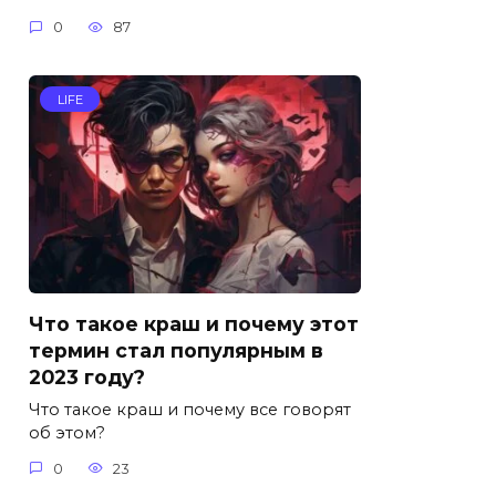
0
87
LIFE
Что такое краш и почему этот
термин стал популярным в
2023 году?
Что такое краш и почему все говорят
об этом?
0
23