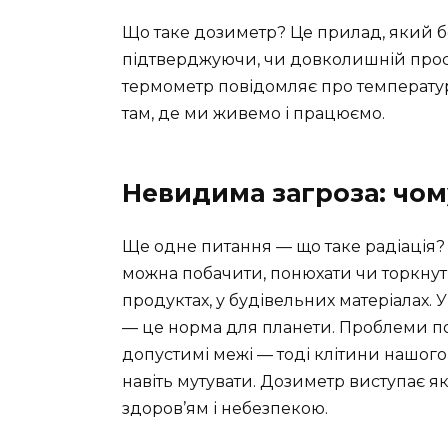
Що таке дозиметр? Це прилад, який б
підтверджуючи, чи довколишній прост
термометр повідомляє про температур
там, де ми живемо і працюємо.
Невидима загроза: чом
Ще одне питання — що таке радіація? Ц
можна побачити, понюхати чи торкнутися,
продуктах, у будівельних матеріалах. 
— це норма для планети. Проблеми п
допустимі межі — тоді клітини нашого
навіть мутувати. Дозиметр виступає 
здоров’ям і небезпекою.