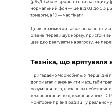
(µSv/h) або мікрорентгени на годину (
нормальний фон — це від 0,1 до 0,3 µS
тривоги, а 10 — час тікати.
Деякі дозиметри також оснащені сист
рівень перевищує норму, пристрій ви
швидко реагувати на загрозу, не пер
Техніка, що врятувала 
Пригадаємо Чорнобиль. У перші дні п
допомагали визначити масштаби трагед
розуміння того, наскільки небезпечн
технології значно вдосконалилися: GP
моніторинг рівня радіації у реальному