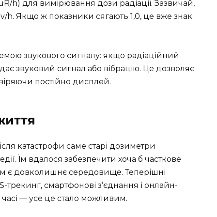
µR/h) для вимірювання дози радіації. Зазвичай,
v/h. Якщо ж показники сягають 1,0, це вже знак
емою звукового сигналу: якщо радіаційний
дає звуковий сигнал або вібрацію. Це дозволяє
евіряючи постійно дисплей.
життя
ісля катастрофи саме старі дозиметри
ії. Їм вдалося забезпечити хоча б часткове
им є довколишнє середовище. Теперішні
S-трекинг, смартфонові з’єднання і онлайн-
 часі — усе це стало можливим.