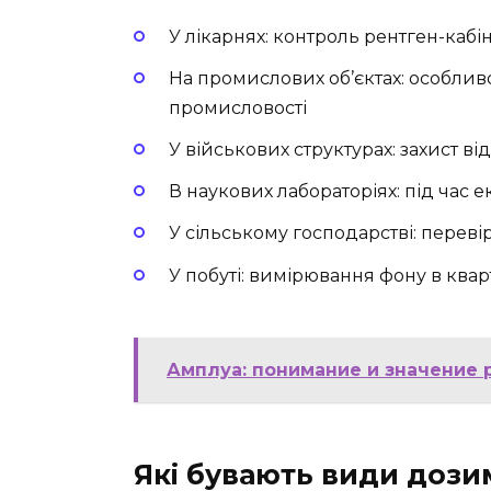
У лікарнях: контроль рентген-кабі
На промислових об’єктах: особливо 
промисловості
У військових структурах: захист в
В наукових лабораторіях: під час 
У сільському господарстві: переві
У побуті: вимірювання фону в квар
Амплуа: понимание и значение р
Які бувають види дози