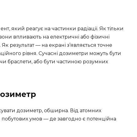
т, який реагує на частинки радіації. Як тільки
вони впливають на електричні або фізичні
к результат — на екрані з’являється точне
ційного рівня. Сучасні дозиметри можуть бути
и браслети, або бути частиною розумних
дозиметр
сувати дозиметр, обширна. Від атомних
 побутових умов — де завгодно є потенційна