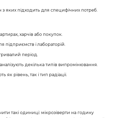
н з яких підходить для специфічних потреб.
вартирах, харчів або покупок.
для підприємств і лабораторій.
 тривалий період.
, аналізують декілька типів випромінювання.
ть як рівень, так і тип радіації.
ити такі одиниці: мікрозіверти на годину