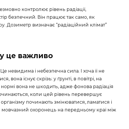
езмовно контролює рівень радіації,
ір безпечний. Він працює так само, як
у. Дозиметр визначає “радіаційний клімат”
у це важливо
е невидима і небезпечна сила. І хоча її не
 вона існує скрізь: у ґрунті, в повітрі, на
У нормі вона не шкодить, адже фонова радіація
очинаються, коли цей рівень перевершує
 організму починають змінюватися, ламатися і
як мовчазний охоронець на передньому краї між