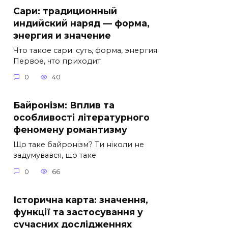
Сари: традиционный
индийский наряд — форма,
энергия и значение
Что такое сари: суть, форма, энергия
Первое, что приходит
0
40
Байронізм: Вплив та
особливості літературного
феномену романтизму
Що таке байронізм? Ти ніколи не
задумувався, що таке
0
66
Історична карта: значення,
функції та застосування у
сучасних дослідженнях