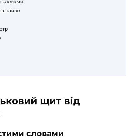
и словами
 важливо
етр
в
ьковий щит від
а
стими словами