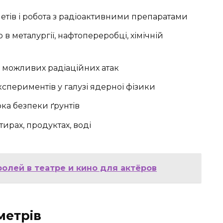
нетів і робота з радіоактивними препаратами
в металургії, нафтопереробці, хімічній
ід можливих радіаційних атак
експериментів у галузі ядерної фізики
рка безпеки ґрунтів
тирах, продуктах, воді
олей в театре и кино для актёров
метрів