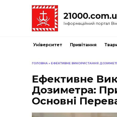
Перейти
до
21000.com.
вмісту
Інформаційний портал Вінн
Університет
Привітання
Твар
ГОЛОВНА
»
ЕФЕКТИВНЕ ВИКОРИСТАННЯ ДОЗИМЕТР
Ефективне Ви
Дозиметра: Пр
Основні Перев